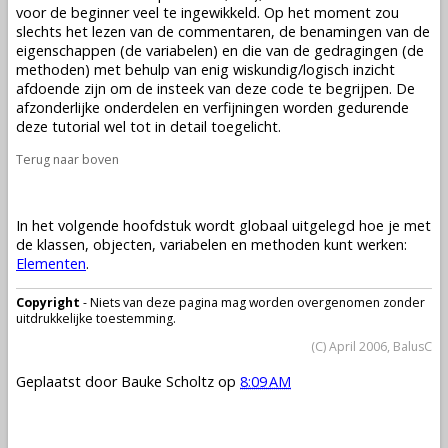
voor de beginner veel te ingewikkeld. Op het moment zou
slechts het lezen van de commentaren, de benamingen van de
eigenschappen (de
variabelen
) en die van de gedragingen (de
methoden
) met behulp van enig wiskundig/logisch inzicht
afdoende zijn om de insteek van deze code te begrijpen. De
afzonderlijke onderdelen en verfijningen worden gedurende
deze tutorial wel tot in detail toegelicht.
Terug naar boven
In het volgende hoofdstuk wordt globaal uitgelegd hoe je met
de
klassen
,
objecten
,
variabelen
en
methoden
kunt werken:
Elementen
.
Copyright
- Niets van deze pagina mag worden overgenomen zonder
uitdrukkelijke toestemming.
(C) April 2006, BalusC
Geplaatst door
Bauke Scholtz
op
8:09 AM