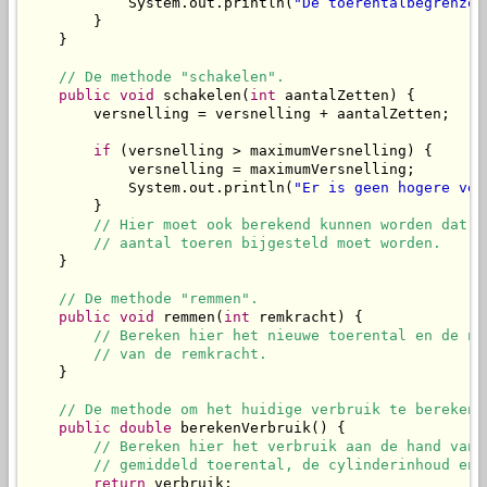
            System.out.println(
"De toerentalbegrenzer
        }

    }

// De methode "schakelen".
public
void
 schakelen(
int
 aantalZetten) {

        versnelling = versnelling + aantalZetten;

if
 (versnelling > maximumVersnelling) {

            versnelling = maximumVersnelling;

            System.out.println(
"Er is geen hogere ver
        }

// Hier moet ook berekend kunnen worden dat h
// aantal toeren bijgesteld moet worden.
    }

// De methode "remmen".
public
void
 remmen(
int
 remkracht) {

// Bereken hier het nieuwe toerental en de ni
// van de remkracht.
    }

// De methode om het huidige verbruik te bereken 
public
double
 berekenVerbruik() {

// Bereken hier het verbruik aan de hand van 
// gemiddeld toerental, de cylinderinhoud en 
return
 verbruik;
