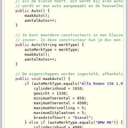
// als de klasse heeft. Dit wordt bij elke auto a
// wordt er een auto aangemaakt en de hoeveelheid
public
 Auto() {

        maakAuto();

        aantalAutos++;

    }

// Je kunt meerdere constructeurs in een klasse h
// invoer. In deze constructeur kun je dus een sp
public
 Auto(String merkType) {

        autoMerkType = merkType;

        maakAuto();

        aantalAutos++;

    }

// De eigenschappen worden ingesteld, afhankelijk
public
void
 maakAuto() {

if
 (autoMerkType.equals(
"Alfa Romeo 156 1.9 J
            cylinderinhoud = 1910;

            gewicht = 1330;

            minimumToerental = 850;

            maximumToerental = 4500;

            maximumVersnelling = 5;

            maximumZitplaatsen = 5;

            brandstofSoort = 
"Diesel"
;

        } 
else
if
 (autoMerkType.equals(
"BMW M6"
)) {

            cylinderinhoud = 4999;
