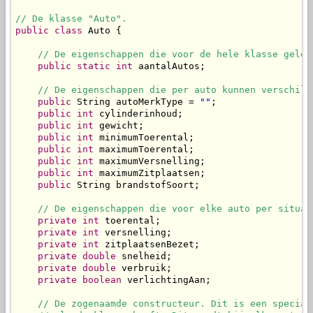
// De klasse "Auto".
public
class
 Auto {

// De eigenschappen die voor de hele klasse gelde
public
static
int
 aantalAutos;

// De eigenschappen die per auto kunnen verschill
public
 String autoMerkType = 
""
;

public
int
 cylinderinhoud;

public
int
 gewicht;

public
int
 minimumToerental;

public
int
 maximumToerental;

public
int
 maximumVersnelling;

public
int
 maximumZitplaatsen;

public
 String brandstofSoort;

// De eigenschappen die voor elke auto per situat
private
int
 toerental;

private
int
 versnelling;

private
int
 zitplaatsenBezet;

private
double
 snelheid;

private
double
 verbruik;

private
boolean
 verlichtingAan;

// De zogenaamde constructeur. Dit is een special