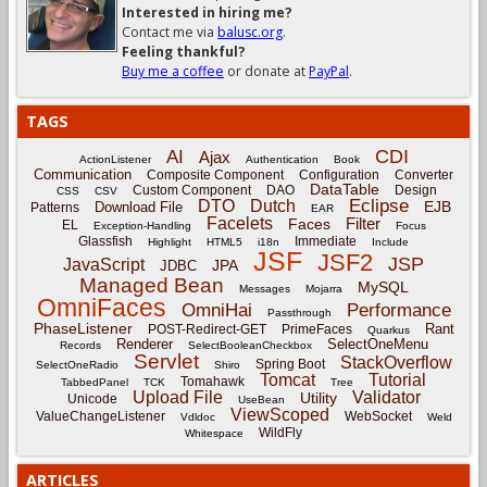
Interested in hiring me?
Contact me via
balusc.org
.
Feeling thankful?
Buy me a coffee
or donate at
PayPal
.
TAGS
CDI
AI
Ajax
ActionListener
Authentication
Book
Communication
Composite Component
Configuration
Converter
DataTable
Custom Component
DAO
Design
CSS
CSV
Eclipse
DTO
Dutch
EJB
Download File
Patterns
EAR
Facelets
Filter
Faces
EL
Exception-Handling
Focus
Glassfish
Immediate
Highlight
HTML5
i18n
Include
JSF
JSF2
JSP
JavaScript
JPA
JDBC
Managed Bean
MySQL
Messages
Mojarra
OmniFaces
OmniHai
Performance
Passthrough
PhaseListener
Rant
POST-Redirect-GET
PrimeFaces
Quarkus
Renderer
SelectOneMenu
Records
SelectBooleanCheckbox
Servlet
StackOverflow
Spring Boot
SelectOneRadio
Shiro
Tomcat
Tutorial
Tomahawk
TabbedPanel
TCK
Tree
Upload File
Validator
Utility
Unicode
UseBean
ViewScoped
ValueChangeListener
WebSocket
Vdldoc
Weld
WildFly
Whitespace
ARTICLES