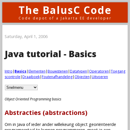
The BalusC Code
Code depot of a Jakarta EE developer
Saturday, April 1, 2006
Java tutorial - Basics
Intro
|
Basics
|
Elementen
|
Bouwstenen
|
Datatypen
|
Operatoren
|
Toegang
scontrole
|
Draaiboek
|
Foutenafhandeling
|
Objecten
|
Uitvoeren
Object Oriented Programming basics
Abstracties (abstractions)
Om in Java of ieder ander willekeurig object georiënteerde
programeertaal te kunnen programmeren, moet je een