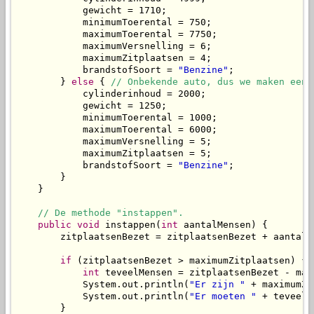
            gewicht = 1710;

            minimumToerental = 750;

            maximumToerental = 7750;

            maximumVersnelling = 6;

            maximumZitplaatsen = 4;

            brandstofSoort = 
"Benzine"
;

        } 
else
 { 
// Onbekende auto, dus we maken een 
            cylinderinhoud = 2000;

            gewicht = 1250;

            minimumToerental = 1000;

            maximumToerental = 6000;

            maximumVersnelling = 5;

            maximumZitplaatsen = 5;

            brandstofSoort = 
"Benzine"
;

        }

    }

// De methode "instappen".
public
void
 instappen(
int
 aantalMensen) {

        zitplaatsenBezet = zitplaatsenBezet + aantalMe
if
 (zitplaatsenBezet > maximumZitplaatsen) {

int
 teveelMensen = zitplaatsenBezet - max
            System.out.println(
"Er zijn "
 + maximumZi
            System.out.println(
"Er moeten "
 + teveelM
        }
