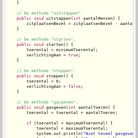
    }

// De methode "uitstappen".
public
void
 uitstappen(
int
 aantalMensen) {

        zitplaatsenBezet = zitplaatsenBezet - aantalMe
    }

// De methode "starten".
public
void
 starten() {

        toerental = minimumToerental;

        verlichtingAan = 
true
;

    }

// De methode "stoppen".
public
void
 stoppen() {

        toerental = 0;

        verlichtingAan = 
false
;

    }

// De methode "gasgeven".
public
void
 gasgeven(
int
 aantalToeren) {

        toerental = toerental + aantalToeren;

if
 (toerental > maximumToerental) {

            toerental = maximumToerental;

            System.out.println(
"Niet teveel gasgeven 