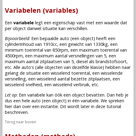
Variabelen (variables)
Een
variabele
legt een eigenschap vast met een waarde dat
per
object
danwel situatie kan verschillen.
Bijvoorbeeld
: Een bepaalde auto (een
object
) heeft een
cylinderinhoud van 1910cc, een gewicht van 1330kg, een
minimum toerental van 850rpm, een maximum toerental van
4500rpm, een maximum aantal versnellingen van 5, een
maximum aantal zitplaatsen van 5, diesel als brandstofsoort,
etc. Alle auto's (alle
objecten
van dezelfde
klasse
) hebben naar
gelang de situatie een wisselend toerental, een wisselende
versnelling, een wisselend aantal bezette zitplaatsen, een
wisselend snelheid, een wisselend verbruik, etc.
Let op
: Een variabele kan óók een
object
bevatten. Dan heb je
dus een hele auto (een
object
) in één variabele. We spreken
hier dan over een instantie. Dit wordt later in deze tutorial
beschreven.
Terug naar boven