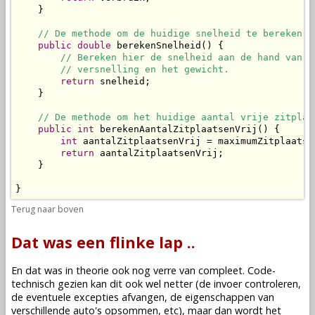
    }

// De methode om de huidige snelheid te bereken e
public
double
 berekenSnelheid() {

// Bereken hier de snelheid aan de hand van h
// versnelling en het gewicht.
return
 snelheid;

    }

// De methode om het huidige aantal vrije zitplaa
public
int
 berekenAantalZitplaatsenVrij() {

int
 aantalZitplaatsenVrij = maximumZitplaatse
return
 aantalZitplaatsenVrij;

    }

}
Terug naar boven
Dat was een flinke lap ..
En dat was in theorie ook nog verre van compleet. Code-
technisch gezien kan dit ook wel netter (de invoer controleren,
de eventuele excepties afvangen, de eigenschappen van
verschillende auto's opsommen, etc), maar dan wordt het