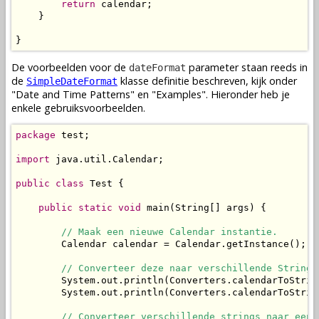
return
 calendar;

    }

}
De voorbeelden voor de
parameter staan reeds in
dateFormat
de
klasse definitie beschreven, kijk onder
SimpleDateFormat
"Date and Time Patterns" en "Examples". Hieronder heb je
enkele gebruiksvoorbeelden.
package
 test;

import
 java.util.Calendar;

public
class
 Test {

public
static
void
 main(String[] args) {

// Maak een nieuwe Calendar instantie.
        Calendar calendar = Calendar.getInstance();

// Converteer deze naar verschillende Strings
        System.out.println(Converters.calendarToStrin
        System.out.println(Converters.calendarToStrin
// Converteer verschillende strings naar een 