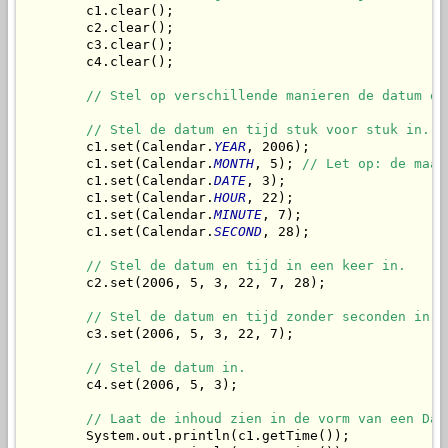
        c1.clear();

        c2.clear();

        c3.clear();

        c4.clear();

// Stel op verschillende manieren de datum en
// Stel de datum en tijd stuk voor stuk in.
        c1.set(Calendar.
YEAR
, 2006);

        c1.set(Calendar.
MONTH
, 5); 
// Let op: de maan
        c1.set(Calendar.
DATE
, 3);

        c1.set(Calendar.
HOUR
, 22);

        c1.set(Calendar.
MINUTE
, 7);

        c1.set(Calendar.
SECOND
, 28);

// Stel de datum en tijd in een keer in.
        c2.set(2006, 5, 3, 22, 7, 28);

// Stel de datum en tijd zonder seconden in.
        c3.set(2006, 5, 3, 22, 7);

// Stel de datum in.
        c4.set(2006, 5, 3);

// Laat de inhoud zien in de vorm van een Dat
        System.out.println(c1.getTime());
