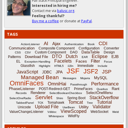
Full Stack Principal Engineer.
Interested in hiring me?
Contact me via
balusc.org
.
Feeling thankful?
Buy me a coffee
or donate at
PayPal
.
TAGS
CDI
AI
Ajax
ActionListener
Authentication
Book
Communication
Composite Component
Configuration
Converter
DataTable
Custom Component
DAO
Design
CSS
CSV
Eclipse
DTO
Dutch
EJB
Download File
Patterns
EAR
Facelets
Filter
Faces
EL
Exception-Handling
Focus
Glassfish
Immediate
Highlight
HTML5
i18n
Include
JSF
JSF2
JSP
JavaScript
JPA
JDBC
Managed Bean
MySQL
Messages
Mojarra
OmniFaces
OmniHai
Performance
Passthrough
PhaseListener
Rant
POST-Redirect-GET
PrimeFaces
Quarkus
Renderer
SelectOneMenu
Records
SelectBooleanCheckbox
Servlet
StackOverflow
Spring Boot
SelectOneRadio
Shiro
Tomcat
Tutorial
Tomahawk
TabbedPanel
TCK
Tree
Upload File
Validator
Utility
Unicode
UseBean
ViewScoped
ValueChangeListener
WebSocket
Vdldoc
Weld
WildFly
Whitespace