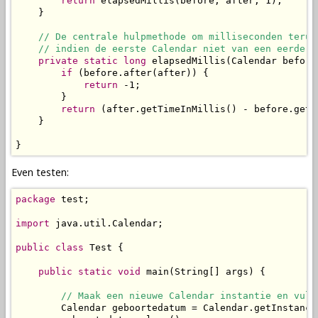
return
 elapsedMillis(before, after, 1);

    }

// De centrale hulpmethode om milliseconden terug
// indien de eerste Calendar niet van een eerdere
private
static
long
 elapsedMillis(Calendar before
if
 (before.after(after)) {

return
 -1;

        }

return
 (after.getTimeInMillis() - before.getT
    }

}
Even testen:
package
 test;

import
 java.util.Calendar;

public
class
 Test {

public
static
void
 main(String[] args) {

// Maak een nieuwe Calendar instantie en vul 
        Calendar geboortedatum = Calendar.getInstance(