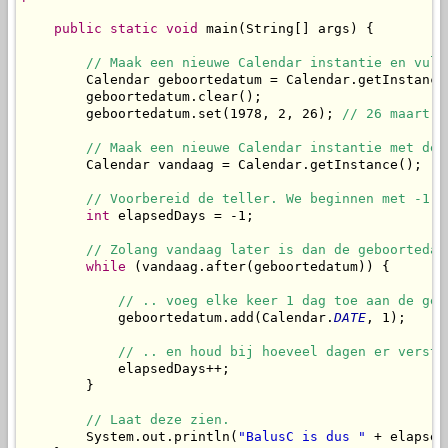
public
static
void
 main(String[] args) {

// Maak een nieuwe Calendar instantie en vul 
        Calendar geboortedatum = Calendar.getInstance(
        geboortedatum.clear();

        geboortedatum.set(1978, 2, 26); 
// 26 maart 1
// Maak een nieuwe Calendar instantie met de 
        Calendar vandaag = Calendar.getInstance();

// Voorbereid de teller. We beginnen met -1, 
int
 elapsedDays = -1;

// Zolang vandaag later is dan de geboortedat
while
 (vandaag.after(geboortedatum)) {

// .. voeg elke keer 1 dag toe aan de geb
            geboortedatum.add(Calendar.
DATE
, 1);

// .. en houd bij hoeveel dagen er verstr
            elapsedDays++;

        }

// Laat deze zien.
        System.out.println(
"BalusC is dus "
 + elapsed