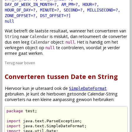
DAY_OF_WEEK_IN_MONTH=?, AM_PM=?, HOUR=?,
HOUR_OF_DAY=?, MINUTE=?, SECOND=?, MILLISECOND=?,
ZONE_OFFSET=?, DST_OFFSET=?]
null
Wat betreft de laatste resultaat, wanneer het converteren van
naar
is mislukt, dan retourneert de converter
String
Calendar
dus een leeg
object:
. Het is handig om het
Calendar
null
verkregen object op
te controleren, voordat je verder
null
ermee gaat werken.
Terug naar boven
Converteren tussen Date en String
Hiervoor kun je uiteraard ook de
SimpleDateFormat
gebruiken. Je kunt de hierboven getoonde Calendar-String
converters na een kleine aanpassing gewoon herbruiken:
package
 test;

import
import
import
 java.util.Date;
