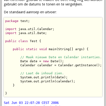
gebruikt om de datums te tonen en te vergelijken.
De standaard aanroep en uitvoer:
package
 test;

import
import
 java.util.Date;

public
class
 Test {

public
static
void
 main(String[] args) {

// Maak nieuwe Date en Calendar instanties.
        Date date = 
new
 Date();

        Calendar calendar = Calendar.getInstance();

// Laat de inhoud zien.
        System.out.println(date);

        System.out.println(calendar);

    }

}
Sat Jun 03 22:07:28 CEST 2006