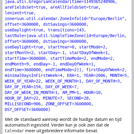
java.util.GregorianCalendar[time=1149365248906,
areFieldsSet=true, areAllFieldsSet=true,
lenient=true,
zone=sun.util.calendar.ZoneInfo[id="Europe/Berlin",
offset=3600000, dstSavings=3600000,
useDaylight=true, transitions=143,
lastRule=java.util.SimpleTimeZone[id=Europe/Berlin,
offset=3600000, dstSavings=3600000,
useDaylight=true, startYear=0, startMode=2,
startMonth=2, startDay=-1, startDayOfWeek=1,
startTime=3600000, startTimeMode=2, endMode=2,
endMonth=9, endDay=-1, endDayOfWeek=1,
endTime=3600000, endTimeMode=2]], firstDayOfWeek=2,
minimalDaysInFirstWeek=4, ERA=1, YEAR=2006, MONTH=5,
WEEK_OF_YEAR=22, WEEK_OF_MONTH=1, DAY_OF_MONTH=3,
DAY_OF_YEAR=154, DAY_OF_WEEK=7,
DAY_OF_WEEK_IN_MONTH=1, AM_PM=1, HOUR=10,
HOUR_OF_DAY=22, MINUTE=7, SECOND=28,
MILLISECOND=906, ZONE_OFFSET=3600000,
DST_OFFSET=3600000]
Met de standaard aanroep wordt de huidige datum en tijd
automatisch ingesteld. Verder kun je ook zien dat de
meer uitgebreidere informatie bevat.
Calendar