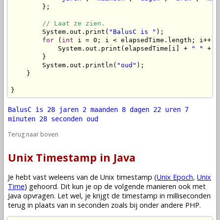
        };

// Laat ze zien.
        System.out.print(
"BalusC is "
);

for
 (
int
 i = 0; i < elapsedTime.length; i++) {
            System.out.print(elapsedTime[i] + 
" "
 + t
        }

        System.out.println(
"oud"
);

    }

}
BalusC is 28 jaren 2 maanden 8 dagen 22 uren 7
minuten 28 seconden oud
Terug naar boven
Unix Timestamp in Java
Je hebt vast weleens van de Unix timestamp (
Unix Epoch
,
Unix
Time
) gehoord. Dit kun je op de volgende manieren ook met
Java opvragen. Let wel, je krijgt de timestamp in milliseconden
terug in plaats van in seconden zoals bij onder andere PHP.