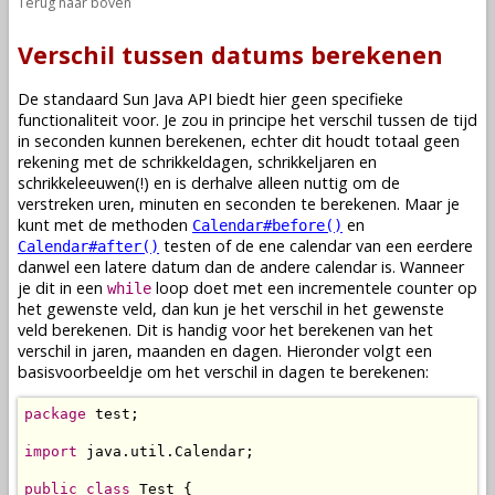
Terug naar boven
Verschil tussen datums berekenen
De standaard Sun Java API biedt hier geen specifieke
functionaliteit voor. Je zou in principe het verschil tussen de tijd
in seconden kunnen berekenen, echter dit houdt totaal geen
rekening met de schrikkeldagen, schrikkeljaren en
schrikkeleeuwen(!) en is derhalve alleen nuttig om de
verstreken uren, minuten en seconden te berekenen. Maar je
kunt met de methoden
en
Calendar#before()
testen of de ene calendar van een eerdere
Calendar#after()
danwel een latere datum dan de andere calendar is. Wanneer
je dit in een
loop doet met een incrementele counter op
while
het gewenste veld, dan kun je het verschil in het gewenste
veld berekenen. Dit is handig voor het berekenen van het
verschil in jaren, maanden en dagen. Hieronder volgt een
basisvoorbeeldje om het verschil in dagen te berekenen:
package
 test;

import
 java.util.Calendar;

public
class
 Test {
