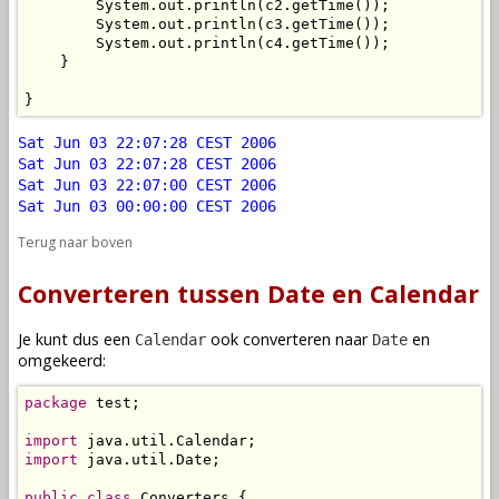
        System.out.println(c2.getTime());

        System.out.println(c3.getTime());

        System.out.println(c4.getTime());

    }

}
Sat Jun 03 22:07:28 CEST 2006
Sat Jun 03 22:07:28 CEST 2006
Sat Jun 03 22:07:00 CEST 2006
Sat Jun 03 00:00:00 CEST 2006
Terug naar boven
Converteren tussen Date en Calendar
Je kunt dus een
ook converteren naar
en
Calendar
Date
omgekeerd:
package
 test;

import
import
 java.util.Date;

public
class
 Converters {
