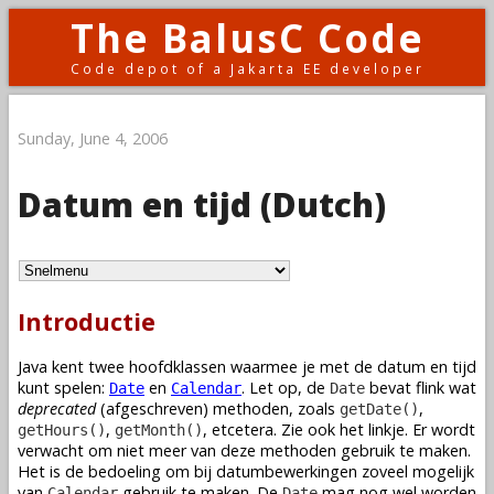
The BalusC Code
Code depot of a Jakarta EE developer
Sunday, June 4, 2006
Datum en tijd (Dutch)
Introductie
Java kent twee hoofdklassen waarmee je met de datum en tijd
kunt spelen:
en
. Let op, de
bevat flink wat
Date
Calendar
Date
deprecated
(afgeschreven) methoden, zoals
,
getDate()
,
, etcetera. Zie ook het linkje. Er wordt
getHours()
getMonth()
verwacht om niet meer van deze methoden gebruik te maken.
Het is de bedoeling om bij datumbewerkingen zoveel mogelijk
van
gebruik te maken. De
mag nog wel worden
Calendar
Date