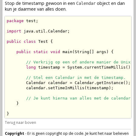
Stop de timestamp gewoon in een
object en dan
Calendar
kun je daarmee van alles doen.
package
 test;

import
 java.util.Calendar;

public
class
 Test {

public
static
void
 main(String[] args) {

// Verkrijg op een of andere manier de Unix t
long
 timestamp = System.currentTimeMillis();

// Stel een Calendar in met de timestamp.
        Calendar calendar = Calendar.getInstance();

        calendar.setTimeInMillis(timestamp);

// Je kunt hierna van alles met de calendar d
    }

}
Terug naar boven
Copyright
- Er is geen copyright op de code. Je kunt het naar believen