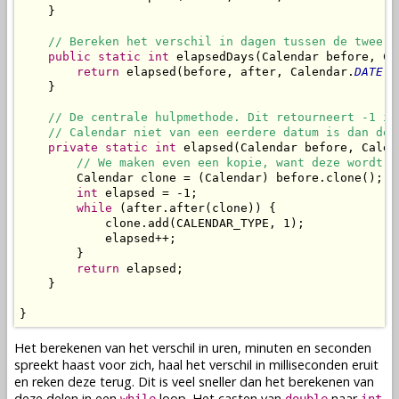
    }

// Bereken het verschil in dagen tussen de twee C
public
static
int
 elapsedDays(Calendar before, Ca
return
 elapsed(before, after, Calendar.
DATE
);

    }

// De centrale hulpmethode. Dit retourneert -1 in
// Calendar niet van een eerdere datum is dan de 
private
static
int
 elapsed(Calendar before, Calen
// We maken even een kopie, want deze wordt n
        Calendar clone = (Calendar) before.clone();

int
 elapsed = -1;

while
 (after.after(clone)) {

            clone.add(CALENDAR_TYPE, 1);

            elapsed++;

        }

return
 elapsed;

    }

}
Het berekenen van het verschil in uren, minuten en seconden
spreekt haast voor zich, haal het verschil in milliseconden eruit
en reken deze terug. Dit is veel sneller dan het berekenen van
deze delen in een
loop. Het casten van
naar