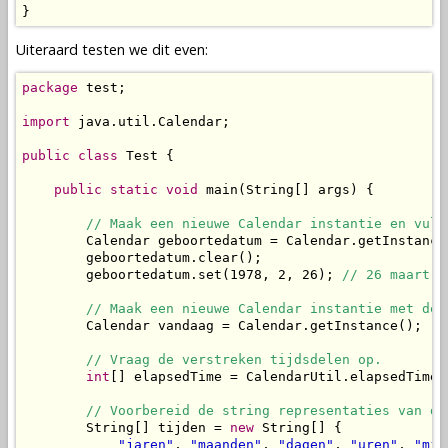
}
Uiteraard testen we dit even:
package
 test;

import
 java.util.Calendar;

public
class
 Test {

public
static
void
 main(String[] args) {

// Maak een nieuwe Calendar instantie en vul 
        Calendar geboortedatum = Calendar.getInstance(
        geboortedatum.clear();

        geboortedatum.set(1978, 2, 26); 
// 26 maart 1
// Maak een nieuwe Calendar instantie met de 
        Calendar vandaag = Calendar.getInstance();

// Vraag de verstreken tijdsdelen op.
int
[] elapsedTime = CalendarUtil.elapsedTime(
// Voorbereid de string representaties van de
        String[] tijden = 
new
 String[] {

"jaren"
, 
"maanden"
, 
"dagen"
, 
"uren"
, 
"min