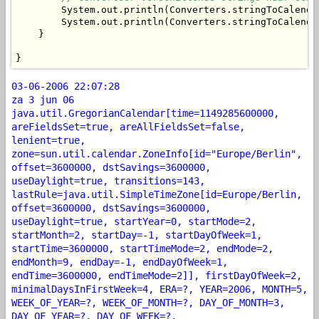
        System.out.println(Converters.stringToCalenda
        System.out.println(Converters.stringToCalenda
    }

}
03-06-2006 22:07:28
za 3 jun 06
java.util.GregorianCalendar[time=1149285600000,
areFieldsSet=true, areAllFieldsSet=false,
lenient=true,
zone=sun.util.calendar.ZoneInfo[id="Europe/Berlin",
offset=3600000, dstSavings=3600000,
useDaylight=true, transitions=143,
lastRule=java.util.SimpleTimeZone[id=Europe/Berlin,
offset=3600000, dstSavings=3600000,
useDaylight=true, startYear=0, startMode=2,
startMonth=2, startDay=-1, startDayOfWeek=1,
startTime=3600000, startTimeMode=2, endMode=2,
endMonth=9, endDay=-1, endDayOfWeek=1,
endTime=3600000, endTimeMode=2]], firstDayOfWeek=2,
minimalDaysInFirstWeek=4, ERA=?, YEAR=2006, MONTH=5,
WEEK_OF_YEAR=?, WEEK_OF_MONTH=?, DAY_OF_MONTH=3,
DAY_OF_YEAR=?, DAY_OF_WEEK=?,