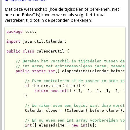
Met deze wetenschap (hoe de tijdsdelen te berekenen, niet
hoe oud BalusC is) kunnen we nu als volgt het totaal
verstreken tijd tot in de seconden berekenen:
package
 test;

import
 java.util.Calendar;

public
class
 CalendarUtil {

// Bereken het verschil in tijdsdelen tussen de t
// int array met achtereenvolgens jaren, maanden,
public
static
int
[] elapsedTime(Calendar before, 
// Even controleren of de invoer in orde is. 
if
 (before.after(after)) {

return
new
int
[] {-1, -1, -1, -1, -1, -1};
        }

// We maken even een kopie, want deze wordt n
        Calendar clone = (Calendar) before.clone();

// En nu even een int array voorbereiden voor
int
[] elapsedTime = 
new
int
[6];
