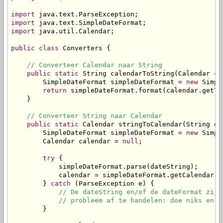
import
import
import
 java.util.Calendar;

public
class
 Converters {

// Converteer Calendar naar String
public
static
 String calendarToString(Calendar ca
        SimpleDateFormat simpleDateFormat = 
new
 Simpl
return
 simpleDateFormat.format(calendar.getTim
    }

// Converteer String naar Calendar
public
static
 Calendar stringToCalendar(String da
        SimpleDateFormat simpleDateFormat = 
new
 Simpl
        Calendar calendar = 
null
;

try
 {

            simpleDateFormat.parse(dateString);

            calendar = simpleDateFormat.getCalendar();
        } 
catch
 (ParseException e) {

// De dateString en/of de dateFormat zijn
            // probleem af te handelen: doe niks en r
        }
