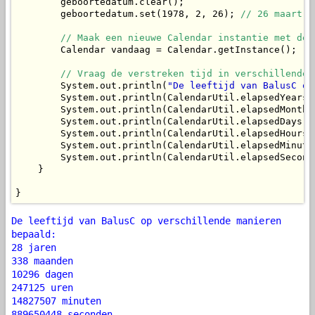
        geboortedatum.clear();

        geboortedatum.set(1978, 2, 26); 
// 26 maart 1
// Maak een nieuwe Calendar instantie met de 
        Calendar vandaag = Calendar.getInstance();

// Vraag de verstreken tijd in verschillende 
        System.out.println(
"De leeftijd van BalusC op
        System.out.println(CalendarUtil.elapsedYears(
        System.out.println(CalendarUtil.elapsedMonths
        System.out.println(CalendarUtil.elapsedDays(g
        System.out.println(CalendarUtil.elapsedHours(
        System.out.println(CalendarUtil.elapsedMinute
        System.out.println(CalendarUtil.elapsedSecond
    }

}
De leeftijd van BalusC op verschillende manieren
bepaald:
28 jaren
338 maanden
10296 dagen
247125 uren
14827507 minuten
889650448 seconden