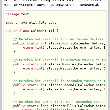
while
double
int
rondt de waarden trouwens automatisch naar beneden af.
package
 test;

import
 java.util.Calendar;

public
class
 CalendarUtil {

// Bereken het verschil in uren tussen de twee Ca
public
static
int
 elapsedHours(Calendar before, C
return
 (
int
) elapsedMillis(before, after, 3600
    }

// Bereken het verschil in minuten tussen de twee
public
static
int
 elapsedMinutes(Calendar before,
return
 (
int
) elapsedMillis(before, after, 6000
    }

// Bereken het verschil in seconden tussen de twe
public
static
int
 elapsedSeconds(Calendar before,
return
 (
int
) elapsedMillis(before, after, 1000
    }

// Bereken het verschil in milliseconden tussen d
public
static
long
 elapsedMillis(Calendar before,