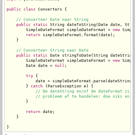
public
class
 Converters {

// Converteer Date naar String
public
static
 String dateToString(Date date, Stri
        SimpleDateFormat simpleDateFormat = 
new
 Simpl
return
 simpleDateFormat.format(date);

    }

// Converteer String naar Date
public
static
 Date stringToDate(String dateString
        SimpleDateFormat simpleDateFormat = 
new
 Simpl
        Date date = 
null
;

try
 {

            date = simpleDateFormat.parse(dateString);
        } 
catch
 (ParseException e) {

// De dateString en/of de dateFormat zijn
            // probleem af te handelen: doe niks en r
        }

return
 date;

    }

}