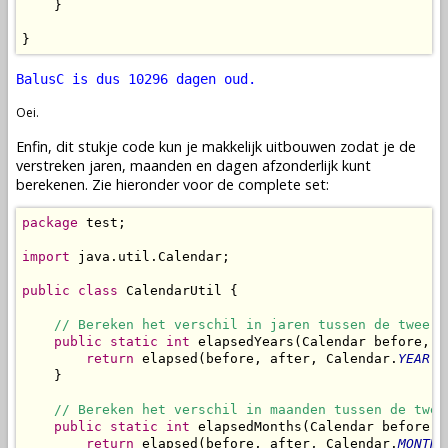
    }

}
BalusC is dus 10296 dagen oud.
Oei.
Enfin, dit stukje code kun je makkelijk uitbouwen zodat je de
verstreken jaren, maanden en dagen afzonderlijk kunt
berekenen. Zie hieronder voor de complete set:
package
 test;

import
 java.util.Calendar;

public
class
 CalendarUtil {

// Bereken het verschil in jaren tussen de twee C
public
static
int
 elapsedYears(Calendar before, C
return
 elapsed(before, after, Calendar.
YEAR
);

    }

// Bereken het verschil in maanden tussen de twee
public
static
int
 elapsedMonths(Calendar before, 
return
 elapsed(before, after, Calendar.
MONTH
)