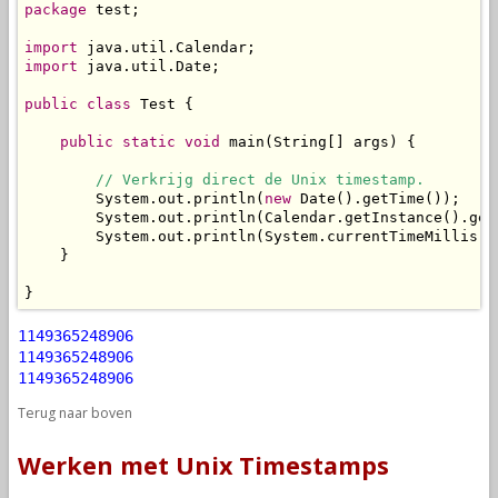
package
 test;

import
import
 java.util.Date;

public
class
 Test {

public
static
void
 main(String[] args) {

// Verkrijg direct de Unix timestamp.
        System.out.println(
new
 Date().getTime());

        System.out.println(Calendar.getInstance().getT
        System.out.println(System.currentTimeMillis())
    }

}
1149365248906
1149365248906
1149365248906
Terug naar boven
Werken met Unix Timestamps