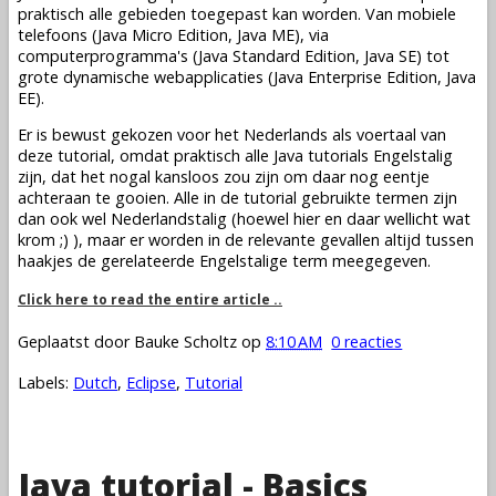
praktisch alle gebieden toegepast kan worden. Van mobiele
telefoons (Java Micro Edition, Java ME), via
computerprogramma's (Java Standard Edition, Java SE) tot
grote dynamische webapplicaties (Java Enterprise Edition, Java
EE).
Er is bewust gekozen voor het Nederlands als voertaal van
deze tutorial, omdat praktisch alle Java tutorials Engelstalig
zijn, dat het nogal kansloos zou zijn om daar nog eentje
achteraan te gooien. Alle in de tutorial gebruikte termen zijn
dan ook wel Nederlandstalig (hoewel hier en daar wellicht wat
krom ;) ), maar er worden in de relevante gevallen altijd tussen
haakjes de gerelateerde Engelstalige term meegegeven.
Click here to read the entire article ..
Geplaatst door
Bauke Scholtz
op
8:10 AM
0 reacties
Labels:
Dutch
,
Eclipse
,
Tutorial
Java tutorial - Basics