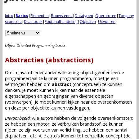
Intro
|
Basics
|
Elementen
|
Bouwstenen
|
Datatypen
|
Operatoren
|
Toegang
scontrole
|
Draaiboek
|
Foutenafhandeling
|
Objecten
|
Uitvoeren
Object Oriented Programming basics
Abstracties (abstractions)
Om in Java of ieder ander willekeurig object georiënteerde
programeertaal te kunnen programmeren, moet je een
vermogen hebben om
abstract
(conceptueel) te kunnen
denken. Je moet kunnen kijken naar de essentiële
eigenschappen en gedragingen van diverse objecten
(voorwerpen). Je moet kunnen kijken naar de overeenkomsten
en deze per object te kunnen vastleggen.
Bijvoorbeeld
: Alle auto's hebben de volgende overeenkomsten:
ze hebben een motor, ze verbruiken brandstof, ze kunnen
rijden, ze zijn voorzien van verlichting, ze hebben een aantal
zitplaatsen, etc. Alle auto's kunnen tot eenzelfde concept (de