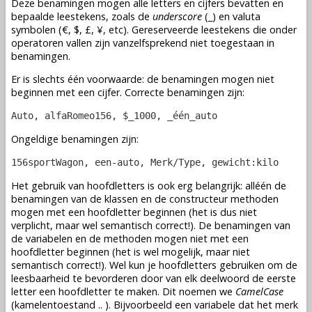
Deze benamingen mogen alle letters en cijfers bevatten en
bepaalde leestekens, zoals de
underscore
(_) en valuta
symbolen (€, $, £, ¥, etc). Gereserveerde leestekens die onder
operatoren vallen zijn vanzelfsprekend niet toegestaan in
benamingen.
Er is slechts één voorwaarde: de benamingen mogen niet
beginnen met een cijfer. Correcte benamingen zijn:
Auto, alfaRomeo156, $_1000, _één_auto
Ongeldige benamingen zijn:
156sportWagon, een-auto, Merk/Type, gewicht:kilo
Het gebruik van hoofdletters is ook erg belangrijk: alléén de
benamingen van de
klassen
en de
constructeur methoden
mogen met een hoofdletter beginnen (het is dus niet
verplicht, maar wel semantisch correct!). De benamingen van
de
variabelen
en de
methoden
mogen niet met een
hoofdletter beginnen (het is wel mogelijk, maar niet
semantisch correct!). Wel kun je hoofdletters gebruiken om de
leesbaarheid te bevorderen door van elk deelwoord de eerste
letter een hoofdletter te maken. Dit noemen we
CamelCase
(kamelentoestand .. ). Bijvoorbeeld een
variabele
dat het merk