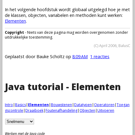
In het volgende hoofdstuk wordt globaal uitgelegd hoe je met
de
klassen
,
objecten
,
variabelen
en
methoden
kunt werken:
Elementen
.
Copyright
- Niets van deze pagina mag worden overgenomen zonder
uitdrukkelijke toestemming.
(C) April 2006, BalusC
Geplaatst door
Bauke Scholtz
op
8:09 AM
1 reacties
Java tutorial - Elementen
Intro
|
Basics
|
Elementen
|
Bouwstenen
|
Datatypen
|
Operatoren
|
Toegan
gscontrole
|
Draaiboek
|
Foutenafhandeling
|
Objecten
|
Uitvoeren
Werken met de Java code