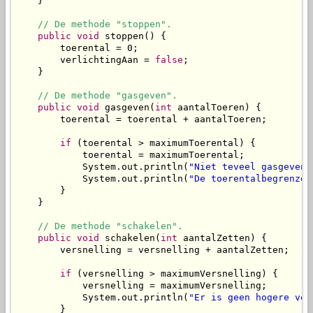
    }

// De methode "stoppen".
public
void
 stoppen() {

        toerental = 0;

        verlichtingAan = 
false
;

    }

// De methode "gasgeven".
public
void
 gasgeven(
int
 aantalToeren) {

        toerental = toerental + aantalToeren;

if
 (toerental > maximumToerental) {

            toerental = maximumToerental;

            System.out.println(
"Niet teveel gasgeven 
            System.out.println(
"De toerentalbegrenzer
        }

    }

// De methode "schakelen".
public
void
 schakelen(
int
 aantalZetten) {

        versnelling = versnelling + aantalZetten;

if
 (versnelling > maximumVersnelling) {

            versnelling = maximumVersnelling;

            System.out.println(
"Er is geen hogere ver
        }
