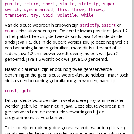
public
,
return
,
short
,
static
,
strictfp
,
super
,
switch
,
synchronized
,
this
,
throw
,
throws
,
transient
,
try
,
void
,
volatile
,
while
Van de sleutelwoorden hierboven zijn
,
en
strictfp
assert
kleine uitzonderingen. De eerste kwam pas sinds Java 1.2
enum
in het pakket terecht, de tweede sinds Java 1.4 en de derde
sinds Java 1.5, dus in de oudere versies zou je deze nog wel als
een
benaming
kunnen gebruiken, maar dit is uiteraard af te
raden. Java 1.2 en nieuwer wordt overigens ook wel Java 2
genoemd. Java 1.5 wordt ook wel Java 5.0 genoemd.
Naast dit allemaal zijn er ook nog twee gereserveerde
benamingen
die geen sleutelwoord-functie hebben, maar toch
niet als een
benaming
gebruikt mogen worden, namelijk:
const
,
goto
Dit zijn sleutelwoorden die in veel andere programmeertalen
worden gebruikt, maar niet in Java. Deze sleutelwoorden zijn
gereserveerd om de eventuele verwarringen bij de
programmeurs te voorkomen.
Tot slot zijn er ook nog drie gereserveerde waarden (literals)
die als een sleutelwoord worden aangegeven. In de volgorde