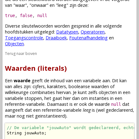
van "waar", "onwaar" en "leeg" zijn deze:
true
,
false
,
null
Diverse sleutelwoorden worden gespreid in alle volgende
hoofdstukken uitgelegd:
Datatypen
,
Operatoren
,
Toegangscontrole
,
Draaiboek
,
Foutenafhandeling
en
Objecten
.
Terug naar boven
Waarden (literals)
Een
waarde
geeft de inhoud van een
variabele
aan. Dit kan
van alles zijn: cijfers, karakters, booleanse waarden of
willekeurige combinaties hiervan. Je kunt zelfs
objecten
in een
variabele
stoppen, het gaat hier dan om
instanties
in een
referentie-variabele
. Daarnaast is er ook de waarde
dat
null
aangeeft dat een
referentie-variabele
leeg
is (wel
gedeclareerd
,
maar nog niet
geinstantieerd
).
// De variabele "jouwAuto" wordt gedeclareerd, echter
String jouwAuto;
