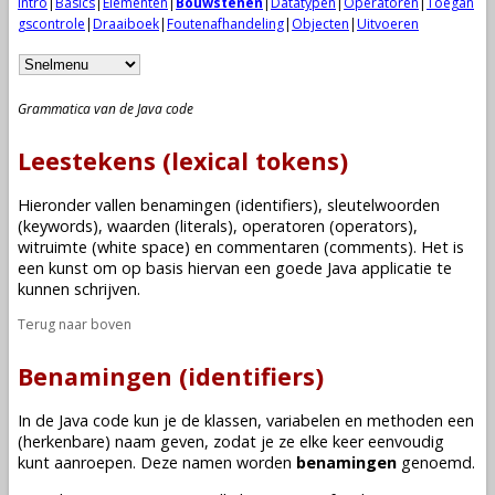
Intro
|
Basics
|
Elementen
|
Bouwstenen
|
Datatypen
|
Operatoren
|
Toegan
gscontrole
|
Draaiboek
|
Foutenafhandeling
|
Objecten
|
Uitvoeren
Grammatica van de Java code
Leestekens (lexical tokens)
Hieronder vallen benamingen (identifiers), sleutelwoorden
(keywords), waarden (literals), operatoren (operators),
witruimte (white space) en commentaren (comments). Het is
een kunst om op basis hiervan een goede Java applicatie te
kunnen schrijven.
Terug naar boven
Benamingen (identifiers)
In de Java code kun je de
klassen
,
variabelen
en
methoden
een
(herkenbare) naam geven, zodat je ze elke keer eenvoudig
kunt
aanroepen
. Deze namen worden
benamingen
genoemd.