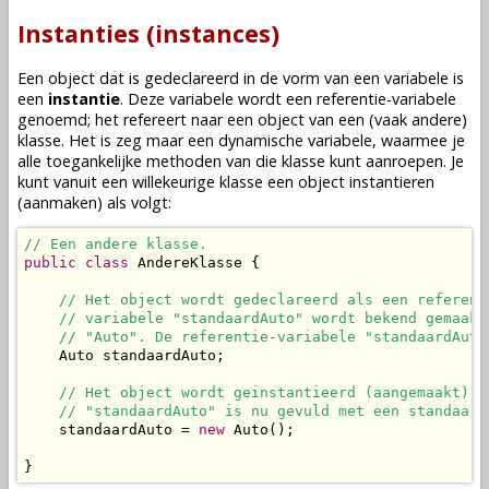
Instanties (instances)
Een
object
dat is
gedeclareerd
in de vorm van een
variabele
is
een
instantie
. Deze
variabele
wordt een referentie-variabele
genoemd; het refereert naar een
object
van een (vaak andere)
klasse
. Het is zeg maar een dynamische
variabele
, waarmee je
alle toegankelijke
methoden
van die
klasse
kunt aanroepen. Je
kunt vanuit een willekeurige
klasse
een
object
instantieren
(aanmaken) als volgt:
// Een andere klasse.
public
class
 AndereKlasse {

// Het object wordt gedeclareerd als een referent
// variabele "standaardAuto" wordt bekend gemaakt
// "Auto". De referentie-variabele "standaardAuto
    Auto standaardAuto;

// Het object wordt geinstantieerd (aangemaakt). 
// "standaardAuto" is nu gevuld met een standaard
    standaardAuto = 
new
 Auto();

}