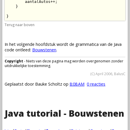
        aantalAutos++;

    }

}
Terug naar boven
In het volgende hoofdstuk wordt de grammatica van de Java
code ontleed:
Bouwstenen
.
Copyright
- Niets van deze pagina mag worden overgenomen zonder
uitdrukkelijke toestemming.
(C) April 2006, BalusC
Geplaatst door
Bauke Scholtz
op
8:08 AM
0 reacties
Java tutorial - Bouwstenen