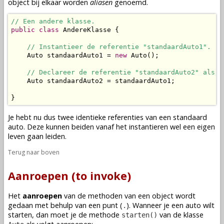
object
bij elkaar worden
aliasen
genoemd.
// Een andere klasse.
public
class
 AndereKlasse {

// Instantieer de referentie "standaardAuto1".
    Auto standaardAuto1 = 
new
 Auto();

// Declareer de referentie "standaardAuto2" als e
    Auto standaardAuto2 = standaardAuto1;

}
Je hebt nu dus twee identieke referenties van een standaard
auto. Deze kunnen beiden vanaf het
instantieren
wel een eigen
leven gaan leiden.
Terug naar boven
Aanroepen (to invoke)
Het
aanroepen
van de
methoden
van een
object
wordt
gedaan met behulp van een punt (
). Wanneer je een auto wilt
.
starten, dan moet je de
methode
van de
klasse
starten()