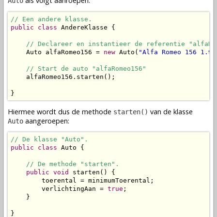
als volgt aanroepen:
Auto
// Een andere klasse.
public
class
 AndereKlasse {

// Declareer en instantieer de referentie "alfaRo
    Auto alfaRomeo156 = 
new
 Auto(
"Alfa Romeo 156 1.9 
// Start de auto "alfaRomeo156"
    alfaRomeo156.starten();

}
Hiermee wordt dus de
methode
van de
klasse
starten()
aangeroepen:
Auto
// De klasse "Auto".
public
class
 Auto {

// De methode "starten".
public
void
 starten() {

        toerental = minimumToerental;

        verlichtingAan = 
true
;

    }

}