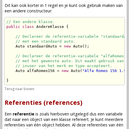
Dit kan ook korter in 1 regel en je kunt ook gebruik maken van
een andere
constructeur
:
// Een andere klasse.
public
class
 AndereKlasse {

// Declareer de referentie-variabele "standaardAu
// met een standaard auto.
    Auto standaardAuto = 
new
 Auto();

// Declareer de referentie-variabele "alfaRomeo15
// met het gewenste auto. Dit maakt gebruik van d
// invoer van het merk en type accepteert.
    Auto alfaRomeo156 = 
new
 Auto(
"Alfa Romeo 156 1.9 
}
Terug naar boven
Referenties (references)
Een
referentie
is zoals hierboven uitgelegd dus een
variabele
dat naar een
object
van een
klasse
refereert. Je kunt meerdere
referenties van één
object
hebben. Al deze referenties van één