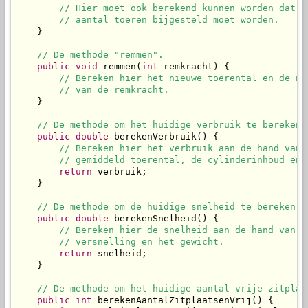
// Hier moet ook berekend kunnen worden dat h
// aantal toeren bijgesteld moet worden.
    }

// De methode "remmen".
public
void
 remmen(
int
 remkracht) {

// Bereken hier het nieuwe toerental en de ni
// van de remkracht.
    }

// De methode om het huidige verbruik te bereken 
public
double
 berekenVerbruik() {

// Bereken hier het verbruik aan de hand van 
// gemiddeld toerental, de cylinderinhoud en 
return
 verbruik;

    }

// De methode om de huidige snelheid te bereken e
public
double
 berekenSnelheid() {

// Bereken hier de snelheid aan de hand van h
// versnelling en het gewicht.
return
 snelheid;

    }

// De methode om het huidige aantal vrije zitplaa
public
int
 berekenAantalZitplaatsenVrij() {
