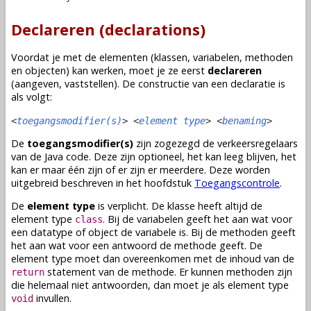
Declareren (declarations)
Voordat je met de elementen (
klassen
,
variabelen
,
methoden
en
objecten
) kan werken, moet je ze eerst
declareren
(aangeven, vaststellen). De constructie van een declaratie is
als volgt:
<
toegangsmodifier(s)
> <
element type
> <
benaming
>
De
toegangsmodifier(s)
zijn zogezegd de verkeersregelaars
van de Java code. Deze zijn optioneel, het kan leeg blijven, het
kan er maar één zijn of er zijn er meerdere. Deze worden
uitgebreid beschreven in het hoofdstuk
Toegangscontrole
.
De
element type
is verplicht. De
klasse
heeft altijd de
element type
. Bij de
variabelen
geeft het aan wat voor
class
een
datatype
of
object
de
variabele
is. Bij de
methoden
geeft
het aan wat voor een antwoord de
methode
geeft. De
element type moet dan overeenkomen met de inhoud van de
statement van de
methode
. Er kunnen
methoden
zijn
return
die helemaal niet antwoorden, dan moet je als element type
invullen.
void