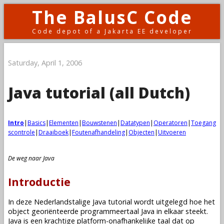
The BalusC Code
Code depot of a Jakarta EE developer
Saturday, April 1, 2006
Java tutorial (all Dutch)
Intro
|
Basics
|
Elementen
|
Bouwstenen
|
Datatypen
|
Operatoren
|
Toegang
scontrole
|
Draaiboek
|
Foutenafhandeling
|
Objecten
|
Uitvoeren
De weg naar Java
Introductie
In deze Nederlandstalige Java tutorial wordt uitgelegd hoe het
object georiënteerde programmeertaal Java in elkaar steekt.
Java is een krachtige platform-onafhankelijke taal dat op