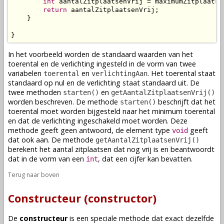
int
 aantalZitplaatsenVrij = maximumZitplaatse
return
 aantalZitplaatsenVrij;

    }

}
In het voorbeeld worden de standaard waarden van het
toerental en de verlichting ingesteld in de vorm van twee
variabelen
en
. Het toerental staat
toerental
verlichtingAan
standaard op nul en de verlichting staat standaard uit. De
twee
methoden
en
starten()
getAantalZitplaatsenVrij()
worden beschreven. De
methode
beschrijft dat het
starten()
toerental moet worden bijgesteld naar het minimum toerental
en dat de verlichting ingeschakeld moet worden. Deze
methode
geeft geen antwoord, de element type
geeft
void
dat ook aan. De
methode
getAantalZitplaatsenVrij()
berekent het aantal zitplaatsen dat nog vrij is en beantwoordt
dat in de vorm van een
, dat een cijfer kan bevatten.
int
Terug naar boven
Constructeur (constructor)
De
constructeur
is een speciale
methode
dat exact dezelfde