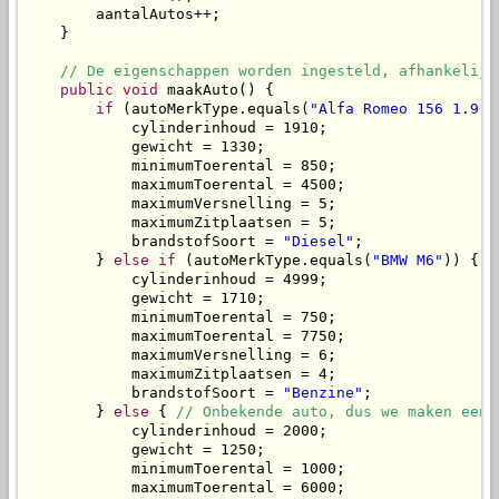
        aantalAutos++;

    }

// De eigenschappen worden ingesteld, afhankelijk
public
void
 maakAuto() {

if
 (autoMerkType.equals(
"Alfa Romeo 156 1.9 J
            cylinderinhoud = 1910;

            gewicht = 1330;

            minimumToerental = 850;

            maximumToerental = 4500;

            maximumVersnelling = 5;

            maximumZitplaatsen = 5;

            brandstofSoort = 
"Diesel"
;

        } 
else
if
 (autoMerkType.equals(
"BMW M6"
)) {

            cylinderinhoud = 4999;

            gewicht = 1710;

            minimumToerental = 750;

            maximumToerental = 7750;

            maximumVersnelling = 6;

            maximumZitplaatsen = 4;

            brandstofSoort = 
"Benzine"
;

        } 
else
 { 
// Onbekende auto, dus we maken een 
            cylinderinhoud = 2000;

            gewicht = 1250;

            minimumToerental = 1000;

            maximumToerental = 6000;
