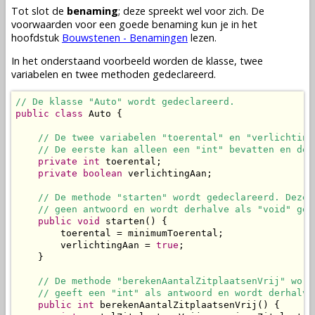
Tot slot de
benaming
; deze spreekt wel voor zich. De
voorwaarden voor een goede benaming kun je in het
hoofdstuk
Bouwstenen - Benamingen
lezen.
In het onderstaand voorbeeld worden de
klasse
, twee
variabelen
en twee
methoden
gedeclareerd.
// De klasse "Auto" wordt gedeclareerd.
public
class
 Auto {

// De twee variabelen "toerental" en "verlichting
// De eerste kan alleen een "int" bevatten en de 
private
int
 toerental;

private
boolean
 verlichtingAan;

// De methode "starten" wordt gedeclareerd. Deze 
// geen antwoord en wordt derhalve als "void" ged
public
void
 starten() {

        toerental = minimumToerental;

        verlichtingAan = 
true
;

    }

// De methode "berekenAantalZitplaatsenVrij" word
// geeft een "int" als antwoord en wordt derhalve
public
int
 berekenAantalZitplaatsenVrij() {
