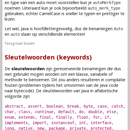
en type van een auto moet voorstellen kun je
autoMerkType
noemen. Uiteraard kun je ook bijvoorbeeld
auto_merk_type
gebruiken, echter CamelCase is sneller te typen en prettiger te
lezen.
Let wel, Java is hoofdlettergevoelig, dus de benamingen
Auto
en
slaan op verschillende elementen!
auto
Terug naar boven
Sleutelwoorden (keywords)
De
sleutelwoorden
zijn gereserveerde
benamingen
die dus
niet gebruikt mogen worden om een
klasse
,
variabele
of
methode
te benoemen. Dit zou anders resulteren in compilatie
fouten (problemen tijdens het omvormen van de Java code
naar bytecode). De sleutelwoorden van Java in alfabetische
volgorde zijn:
abstract
,
assert
,
boolean
,
break
,
byte
,
case
,
catch
,
char
,
class
,
continue
,
default
,
do
,
double
,
else
,
enum
,
extends
,
final
,
finally
,
float
,
for
,
if
,
implements
,
import
,
instanceof
,
int
,
interface
,
long
,
native
,
new
,
package
,
private
,
protected
,