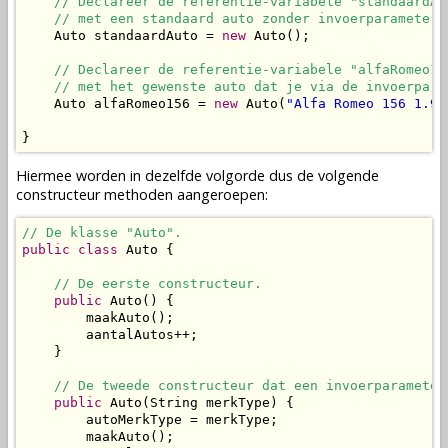
// Declareer de referentie-variabele "standaardAu
// met een standaard auto zonder invoerparameters
    Auto standaardAuto = 
new
 Auto();

// Declareer de referentie-variabele "alfaRomeo15
// met het gewenste auto dat je via de invoerpara
    Auto alfaRomeo156 = 
new
 Auto(
"Alfa Romeo 156 1.9 
}
Hiermee worden in dezelfde volgorde dus de volgende
constructeur methoden
aangeroepen
:
// De klasse "Auto".
public
class
 Auto {

// De eerste constructeur.
public
 Auto() {

        maakAuto();

        aantalAutos++;

    }

// De tweede constructeur dat een invoerparameter
public
 Auto(String merkType) {

        autoMerkType = merkType;

        maakAuto();
