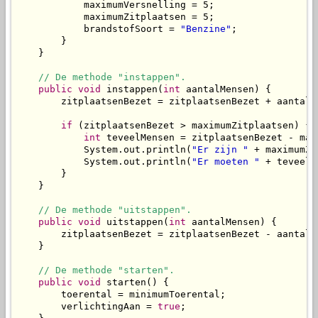
            maximumVersnelling = 5;

            maximumZitplaatsen = 5;

            brandstofSoort = 
"Benzine"
;

        }

    }

// De methode "instappen".
public
void
 instappen(
int
 aantalMensen) {

        zitplaatsenBezet = zitplaatsenBezet + aantalMe
if
 (zitplaatsenBezet > maximumZitplaatsen) {

int
 teveelMensen = zitplaatsenBezet - max
            System.out.println(
"Er zijn "
 + maximumZi
            System.out.println(
"Er moeten "
 + teveelM
        }

    }

// De methode "uitstappen".
public
void
 uitstappen(
int
 aantalMensen) {

        zitplaatsenBezet = zitplaatsenBezet - aantalMe
    }

// De methode "starten".
public
void
 starten() {

        toerental = minimumToerental;

        verlichtingAan = 
true
;
