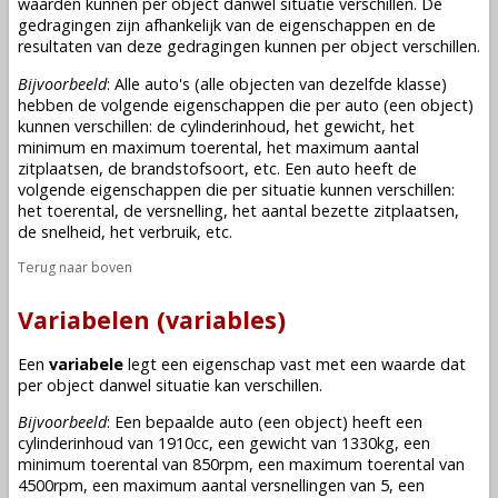
waarden kunnen per object danwel situatie verschillen. De
gedragingen zijn afhankelijk van de eigenschappen en de
resultaten van deze gedragingen kunnen per object verschillen.
Bijvoorbeeld
: Alle auto's (alle objecten van dezelfde
klasse
)
hebben de volgende eigenschappen die per auto (een object)
kunnen verschillen: de cylinderinhoud, het gewicht, het
minimum en maximum toerental, het maximum aantal
zitplaatsen, de brandstofsoort, etc. Een auto heeft de
volgende eigenschappen die per situatie kunnen verschillen:
het toerental, de versnelling, het aantal bezette zitplaatsen,
de snelheid, het verbruik, etc.
Terug naar boven
Variabelen (variables)
Een
variabele
legt een eigenschap vast met een waarde dat
per
object
danwel situatie kan verschillen.
Bijvoorbeeld
: Een bepaalde auto (een
object
) heeft een
cylinderinhoud van 1910cc, een gewicht van 1330kg, een
minimum toerental van 850rpm, een maximum toerental van
4500rpm, een maximum aantal versnellingen van 5, een