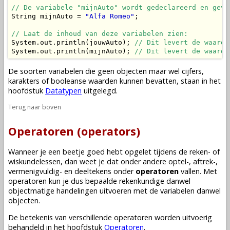
// De variabele "mijnAuto" wordt gedeclareerd en gevu
String mijnAuto = 
"Alfa Romeo"
;

// Laat de inhoud van deze variabelen zien:
System.out.println(jouwAuto); 
// Dit levert de waarde
System.out.println(mijnAuto); 
// Dit levert de waarde
De soorten
variabelen
die geen
objecten
maar wel cijfers,
karakters of booleanse waarden kunnen bevatten, staan in het
hoofdstuk
Datatypen
uitgelegd.
Terug naar boven
Operatoren (operators)
Wanneer je een beetje goed hebt opgelet tijdens de reken- of
wiskundelessen, dan weet je dat onder andere optel-, aftrek-,
vermenigvuldig- en deeltekens onder
operatoren
vallen. Met
operatoren kun je dus bepaalde rekenkundige danwel
objectmatige handelingen uitvoeren met de
variabelen
danwel
objecten
.
De betekenis van verschillende operatoren worden uitvoerig
behandeld in het hoofdstuk
Operatoren
.