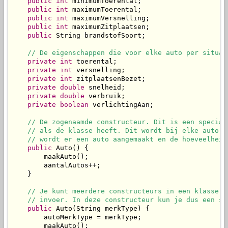
public
int
 minimumToerental;

public
int
 maximumToerental;

public
int
 maximumVersnelling;

public
int
 maximumZitplaatsen;

public
 String brandstofSoort;

// De eigenschappen die voor elke auto per situat
private
int
 toerental;

private
int
 versnelling;

private
int
 zitplaatsenBezet;

private
double
 snelheid;

private
double
 verbruik;

private
boolean
 verlichtingAan;

// De zogenaamde constructeur. Dit is een special
// als de klasse heeft. Dit wordt bij elke auto a
// wordt er een auto aangemaakt en de hoeveelheid
public
 Auto() {

        maakAuto();

        aantalAutos++;

    }

// Je kunt meerdere constructeurs in een klasse h
// invoer. In deze constructeur kun je dus een sp
public
 Auto(String merkType) {

        autoMerkType = merkType;

        maakAuto();
