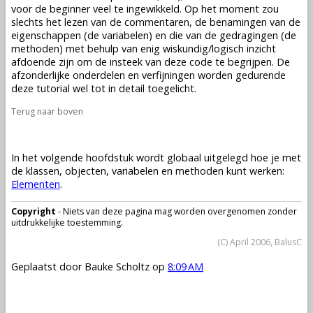
voor de beginner veel te ingewikkeld. Op het moment zou
slechts het lezen van de commentaren, de benamingen van de
eigenschappen (de
variabelen
) en die van de gedragingen (de
methoden
) met behulp van enig wiskundig/logisch inzicht
afdoende zijn om de insteek van deze code te begrijpen. De
afzonderlijke onderdelen en verfijningen worden gedurende
deze tutorial wel tot in detail toegelicht.
Terug naar boven
In het volgende hoofdstuk wordt globaal uitgelegd hoe je met
de
klassen
,
objecten
,
variabelen
en
methoden
kunt werken:
Elementen
.
Copyright
- Niets van deze pagina mag worden overgenomen zonder
uitdrukkelijke toestemming.
(C) April 2006, BalusC
Geplaatst door
Bauke Scholtz
op
8:09 AM