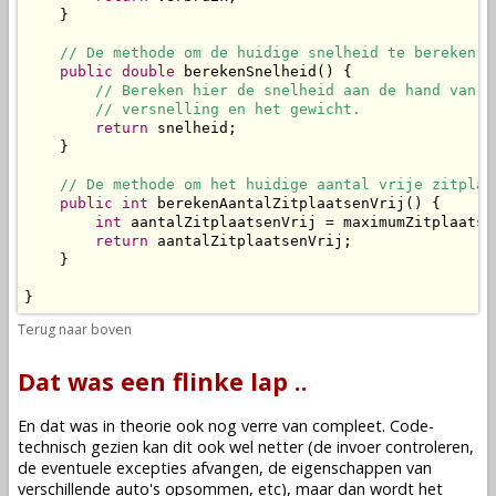
    }

// De methode om de huidige snelheid te bereken e
public
double
 berekenSnelheid() {

// Bereken hier de snelheid aan de hand van h
// versnelling en het gewicht.
return
 snelheid;

    }

// De methode om het huidige aantal vrije zitplaa
public
int
 berekenAantalZitplaatsenVrij() {

int
 aantalZitplaatsenVrij = maximumZitplaatse
return
 aantalZitplaatsenVrij;

    }

}
Terug naar boven
Dat was een flinke lap ..
En dat was in theorie ook nog verre van compleet. Code-
technisch gezien kan dit ook wel netter (de invoer controleren,
de eventuele excepties afvangen, de eigenschappen van
verschillende auto's opsommen, etc), maar dan wordt het