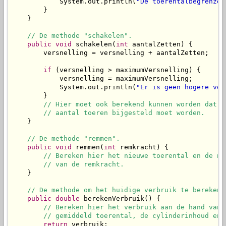
            System.out.println(
"De toerentalbegrenzer
        }

    }

// De methode "schakelen".
public
void
 schakelen(
int
 aantalZetten) {

        versnelling = versnelling + aantalZetten;

if
 (versnelling > maximumVersnelling) {

            versnelling = maximumVersnelling;

            System.out.println(
"Er is geen hogere ver
        }

// Hier moet ook berekend kunnen worden dat h
// aantal toeren bijgesteld moet worden.
    }

// De methode "remmen".
public
void
 remmen(
int
 remkracht) {

// Bereken hier het nieuwe toerental en de ni
// van de remkracht.
    }

// De methode om het huidige verbruik te bereken 
public
double
 berekenVerbruik() {

// Bereken hier het verbruik aan de hand van 
// gemiddeld toerental, de cylinderinhoud en 
return
 verbruik;
