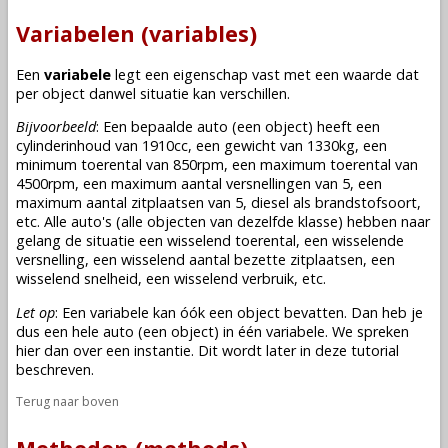
Variabelen (variables)
Een
variabele
legt een eigenschap vast met een waarde dat
per
object
danwel situatie kan verschillen.
Bijvoorbeeld
: Een bepaalde auto (een
object
) heeft een
cylinderinhoud van 1910cc, een gewicht van 1330kg, een
minimum toerental van 850rpm, een maximum toerental van
4500rpm, een maximum aantal versnellingen van 5, een
maximum aantal zitplaatsen van 5, diesel als brandstofsoort,
etc. Alle auto's (alle
objecten
van dezelfde
klasse
) hebben naar
gelang de situatie een wisselend toerental, een wisselende
versnelling, een wisselend aantal bezette zitplaatsen, een
wisselend snelheid, een wisselend verbruik, etc.
Let op
: Een variabele kan óók een
object
bevatten. Dan heb je
dus een hele auto (een
object
) in één variabele. We spreken
hier dan over een instantie. Dit wordt later in deze tutorial
beschreven.
Terug naar boven