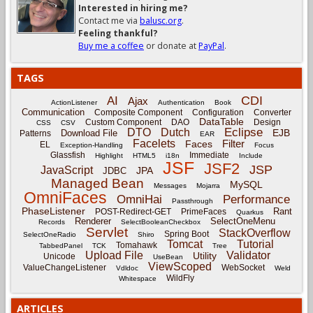
Interested in hiring me?
Contact me via
balusc.org
.
Feeling thankful?
Buy me a coffee
or donate at
PayPal
.
TAGS
CDI
AI
Ajax
ActionListener
Authentication
Book
Communication
Composite Component
Configuration
Converter
DataTable
Custom Component
DAO
Design
CSS
CSV
Eclipse
DTO
Dutch
EJB
Download File
Patterns
EAR
Facelets
Filter
Faces
EL
Exception-Handling
Focus
Glassfish
Immediate
Highlight
HTML5
i18n
Include
JSF
JSF2
JSP
JavaScript
JPA
JDBC
Managed Bean
MySQL
Messages
Mojarra
OmniFaces
OmniHai
Performance
Passthrough
PhaseListener
Rant
POST-Redirect-GET
PrimeFaces
Quarkus
Renderer
SelectOneMenu
Records
SelectBooleanCheckbox
Servlet
StackOverflow
Spring Boot
SelectOneRadio
Shiro
Tomcat
Tutorial
Tomahawk
TabbedPanel
TCK
Tree
Upload File
Validator
Utility
Unicode
UseBean
ViewScoped
ValueChangeListener
WebSocket
Vdldoc
Weld
WildFly
Whitespace
ARTICLES