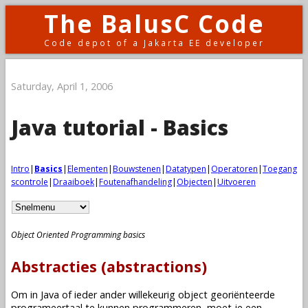
The BalusC Code
Code depot of a Jakarta EE developer
Saturday, April 1, 2006
Java tutorial - Basics
Intro
|
Basics
|
Elementen
|
Bouwstenen
|
Datatypen
|
Operatoren
|
Toegang
scontrole
|
Draaiboek
|
Foutenafhandeling
|
Objecten
|
Uitvoeren
Object Oriented Programming basics
Abstracties (abstractions)
Om in Java of ieder ander willekeurig object georiënteerde
programeertaal te kunnen programmeren, moet je een