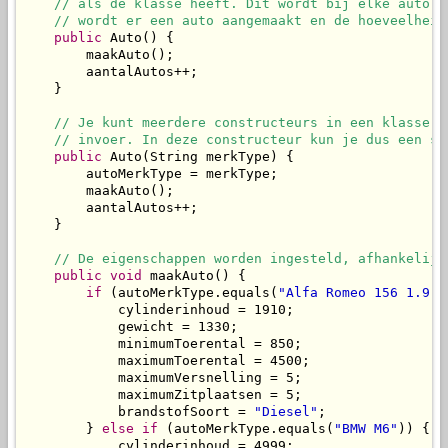
// als de klasse heeft. Dit wordt bij elke auto a
// wordt er een auto aangemaakt en de hoeveelheid
public
 Auto() {

        maakAuto();

        aantalAutos++;

    }

// Je kunt meerdere constructeurs in een klasse h
// invoer. In deze constructeur kun je dus een sp
public
 Auto(String merkType) {

        autoMerkType = merkType;

        maakAuto();

        aantalAutos++;

    }

// De eigenschappen worden ingesteld, afhankelijk
public
void
 maakAuto() {

if
 (autoMerkType.equals(
"Alfa Romeo 156 1.9 J
            cylinderinhoud = 1910;

            gewicht = 1330;

            minimumToerental = 850;

            maximumToerental = 4500;

            maximumVersnelling = 5;

            maximumZitplaatsen = 5;

            brandstofSoort = 
"Diesel"
;

        } 
else
if
 (autoMerkType.equals(
"BMW M6"
)) {

            cylinderinhoud = 4999;
