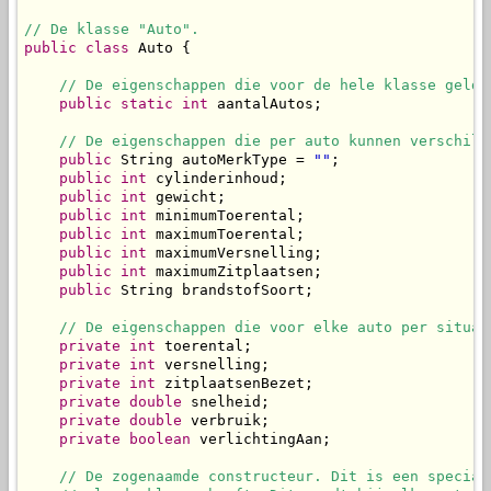
// De klasse "Auto".
public
class
 Auto {

// De eigenschappen die voor de hele klasse gelde
public
static
int
 aantalAutos;

// De eigenschappen die per auto kunnen verschill
public
 String autoMerkType = 
""
;

public
int
 cylinderinhoud;

public
int
 gewicht;

public
int
 minimumToerental;

public
int
 maximumToerental;

public
int
 maximumVersnelling;

public
int
 maximumZitplaatsen;

public
 String brandstofSoort;

// De eigenschappen die voor elke auto per situat
private
int
 toerental;

private
int
 versnelling;

private
int
 zitplaatsenBezet;

private
double
 snelheid;

private
double
 verbruik;

private
boolean
 verlichtingAan;

// De zogenaamde constructeur. Dit is een special