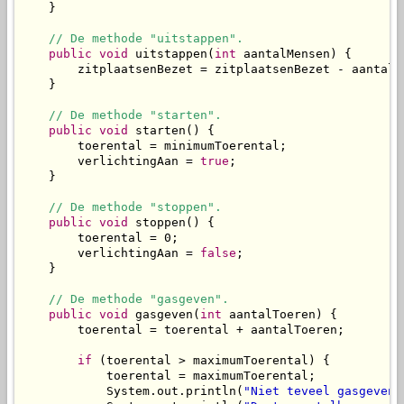
    }

// De methode "uitstappen".
public
void
 uitstappen(
int
 aantalMensen) {

        zitplaatsenBezet = zitplaatsenBezet - aantalMe
    }

// De methode "starten".
public
void
 starten() {

        toerental = minimumToerental;

        verlichtingAan = 
true
;

    }

// De methode "stoppen".
public
void
 stoppen() {

        toerental = 0;

        verlichtingAan = 
false
;

    }

// De methode "gasgeven".
public
void
 gasgeven(
int
 aantalToeren) {

        toerental = toerental + aantalToeren;

if
 (toerental > maximumToerental) {

            toerental = maximumToerental;

            System.out.println(
"Niet teveel gasgeven 