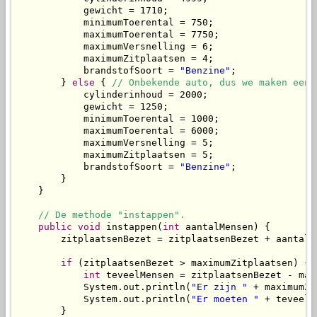
            gewicht = 1710;

            minimumToerental = 750;

            maximumToerental = 7750;

            maximumVersnelling = 6;

            maximumZitplaatsen = 4;

            brandstofSoort = 
"Benzine"
;

        } 
else
 { 
// Onbekende auto, dus we maken een 
            cylinderinhoud = 2000;

            gewicht = 1250;

            minimumToerental = 1000;

            maximumToerental = 6000;

            maximumVersnelling = 5;

            maximumZitplaatsen = 5;

            brandstofSoort = 
"Benzine"
;

        }

    }

// De methode "instappen".
public
void
 instappen(
int
 aantalMensen) {

        zitplaatsenBezet = zitplaatsenBezet + aantalMe
if
 (zitplaatsenBezet > maximumZitplaatsen) {

int
 teveelMensen = zitplaatsenBezet - max
            System.out.println(
"Er zijn "
 + maximumZi
            System.out.println(
"Er moeten "
 + teveelM
        }
