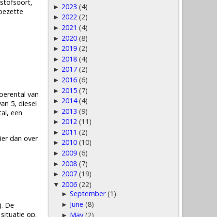
stofsoort,
2023
(4)
►
 bezette
2022
(2)
►
2021
(4)
►
2020
(8)
►
2019
(2)
►
2018
(4)
►
2017
(2)
►
2016
(6)
►
2015
(7)
►
oerental van
2014
(4)
►
n 5, diesel
2013
(9)
►
al, een
2012
(11)
►
2011
(2)
►
hier dan over
2010
(10)
►
2009
(6)
►
2008
(7)
►
2007
(19)
►
2006
(22)
▼
September
(1)
►
June
(8)
). De
►
situatie op.
May
(2)
►