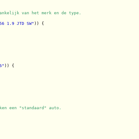
ankelijk van het merk en de type.
56 1.9 JTD SW"
)) {

6"
)) {

ken een "standaard" auto.