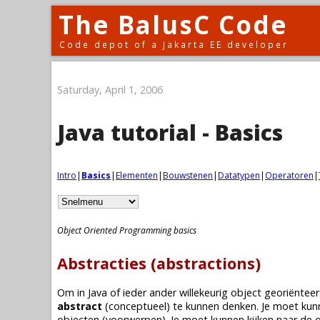
The BalusC Code
Code depot of a Jakarta EE developer
Saturday, April 1, 2006
Java tutorial - Basics
Intro
|
Basics
|
Elementen
|
Bouwstenen
|
Datatypen
|
Operatoren
|
Object Oriented Programming basics
Abstracties (abstractions)
Om in Java of ieder ander willekeurig object georiën
abstract
(conceptueel) te kunnen denken. Je moet kunn
objecten (voorwerpen). Je moet kunnen kijken naar de