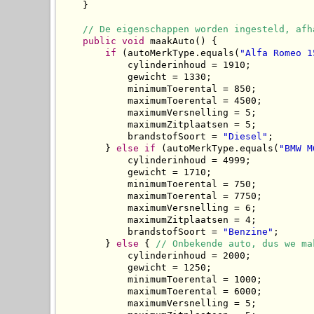
    }

// De eigenschappen worden ingesteld, afh
public
void
 maakAuto() {

if
 (autoMerkType.equals(
"Alfa Romeo 1
            cylinderinhoud = 1910;

            gewicht = 1330;

            minimumToerental = 850;

            maximumToerental = 4500;

            maximumVersnelling = 5;

            maximumZitplaatsen = 5;

            brandstofSoort = 
"Diesel"
;

        } 
else
if
 (autoMerkType.equals(
"BMW M
            cylinderinhoud = 4999;

            gewicht = 1710;

            minimumToerental = 750;

            maximumToerental = 7750;

            maximumVersnelling = 6;

            maximumZitplaatsen = 4;

            brandstofSoort = 
"Benzine"
;

        } 
else
 { 
// Onbekende auto, dus we ma
            cylinderinhoud = 2000;

            gewicht = 1250;

            minimumToerental = 1000;

            maximumToerental = 6000;

            maximumVersnelling = 5;
