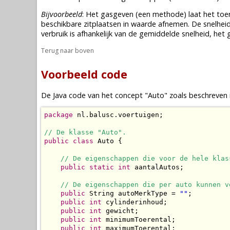
Bijvoorbeeld
: Het gasgeven (een methode) laat het toe
beschikbare zitplaatsen in waarde afnemen. De snelheid i
verbruik is afhankelijk van de gemiddelde snelheid, het
Terug naar boven
Voorbeeld code
De Java code van het concept "Auto" zoals beschreven i
package
 nl.balusc.voertuigen;

// De klasse "Auto".
public
class
 Auto {

// De eigenschappen die voor de hele klas
public
static
int
 aantalAutos;

// De eigenschappen die per auto kunnen v
public
 String autoMerkType = 
""
;

public
int
 cylinderinhoud;

public
int
 gewicht;

public
int
 minimumToerental;

public
int
 maximumToerental;
