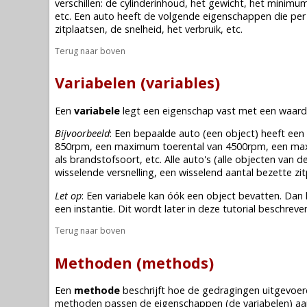
verschillen: de cylinderinhoud, het gewicht, het mini
etc. Een auto heeft de volgende eigenschappen die per si
zitplaatsen, de snelheid, het verbruik, etc.
Terug naar boven
Variabelen (variables)
Een
variabele
legt een eigenschap vast met een waar
Bijvoorbeeld
: Een bepaalde auto (een
object
) heeft een
850rpm, een maximum toerental van 4500rpm, een maxim
als brandstofsoort, etc. Alle auto's (alle
objecten
van de
wisselende versnelling, een wisselend aantal bezette zit
Let op
: Een variabele kan óók een
object
bevatten. Dan 
een instantie. Dit wordt later in deze tutorial beschreve
Terug naar boven
Methoden (methods)
Een
methode
beschrijft hoe de gedragingen uitgevoe
methoden passen de eigenschappen (de
variabelen
) aa