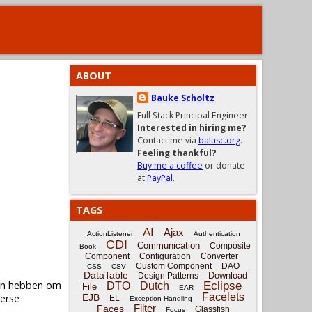
ABOUT
Bauke Scholtz
Full Stack Principal Engineer.
Interested in hiring me?
Contact me via
balusc.org
.
Feeling thankful?
Buy me a coffee
or donate
at
PayPal
.
TAGS
AI
Ajax
ActionListener
Authentication
CDI
Communication
Composite
Book
Component
Configuration
Converter
Custom Component
DAO
CSS
CSV
DataTable
Download
Design Patterns
gen hebben om
Eclipse
DTO
Dutch
File
EAR
Facelets
verse
EJB
EL
Exception-Handling
Filter
Faces
Glassfish
Focus