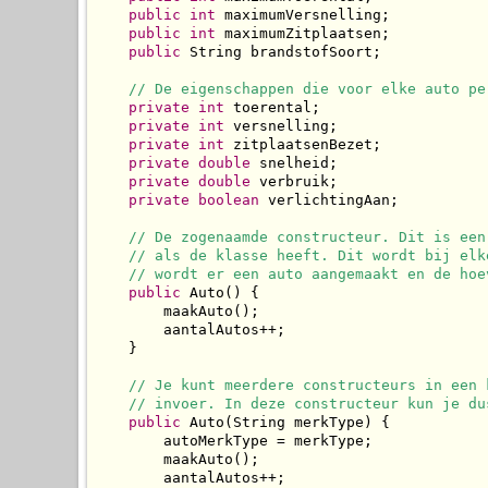
public
int
 maximumVersnelling;

public
int
 maximumZitplaatsen;

public
 String brandstofSoort;

// De eigenschappen die voor elke auto pe
private
int
 toerental;

private
int
 versnelling;

private
int
 zitplaatsenBezet;

private
double
 snelheid;

private
double
 verbruik;

private
boolean
 verlichtingAan;

// De zogenaamde constructeur. Dit is een
// als de klasse heeft. Dit wordt bij elk
// wordt er een auto aangemaakt en de hoe
public
 Auto() {

        maakAuto();

        aantalAutos++;

    }

// Je kunt meerdere constructeurs in een 
// invoer. In deze constructeur kun je du
public
 Auto(String merkType) {

        autoMerkType = merkType;

        maakAuto();

        aantalAutos++;
