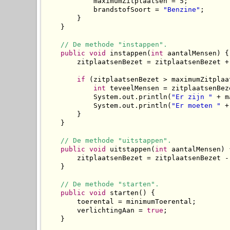
            maximumZitplaatsen = 5;

            brandstofSoort = 
"Benzine"
;

        }

    }

// De methode "instappen".
public
void
 instappen(
int
 aantalMensen) {

        zitplaatsenBezet = zitplaatsenBezet + 
if
 (zitplaatsenBezet > maximumZitplaat
int
 teveelMensen = zitplaatsenBez
            System.out.println(
"Er zijn "
 + m
            System.out.println(
"Er moeten "
 +
        }

    }

// De methode "uitstappen".
public
void
 uitstappen(
int
 aantalMensen) {
        zitplaatsenBezet = zitplaatsenBezet - 
    }

// De methode "starten".
public
void
 starten() {

        toerental = minimumToerental;

        verlichtingAan = 
true
;

    }
