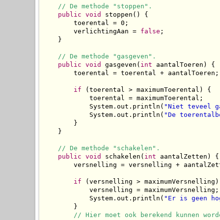
// De methode "stoppen".
public
void
 stoppen() {

        toerental = 0;

        verlichtingAan = 
false
;

    }

// De methode "gasgeven".
public
void
 gasgeven(
int
 aantalToeren) {

        toerental = toerental + aantalToeren;

if
 (toerental > maximumToerental) {

            toerental = maximumToerental;

            System.out.println(
"Niet teveel g
            System.out.println(
"De toerentalb
        }

    }

// De methode "schakelen".
public
void
 schakelen(
int
 aantalZetten) {

        versnelling = versnelling + aantalZett
if
 (versnelling > maximumVersnelling) 
            versnelling = maximumVersnelling;

            System.out.println(
"Er is geen ho
        }

// Hier moet ook berekend kunnen word