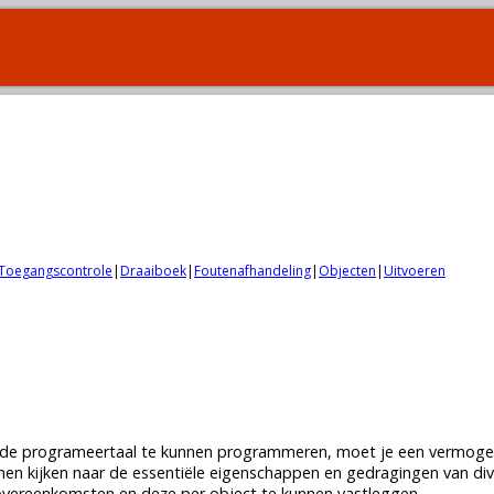
Toegangscontrole
|
Draaiboek
|
Foutenafhandeling
|
Objecten
|
Uitvoeren
teerde programeertaal te kunnen programmeren, moet je een vermo
en kijken naar de essentiële eigenschappen en gedragingen van di
 overeenkomsten en deze per object te kunnen vastleggen.