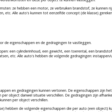
msten: ze hebben een motor, ze verbruiken brandstof, ze kunnen rijd
sen, etc. Alle auto's kunnen tot eenzelfde concept (de klasse) gerek
oor de eigenschappen en de gedragingen te vastleggen.
ppen: een cylinderinhoud, een gewicht, een toerental, een brandsto
laatsen, etc. Alle auto's hebben de volgende gedragingen: instappen/
ppen en gedragingen kunnen vertonen. De eigenschappen zijn hetze
per object danwel situatie verschillen. De gedragingen zijn afhankel
unnen per object verschillen.
se
) hebben de volgende eigenschappen die per auto (een object) k