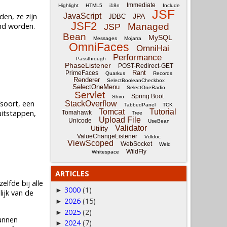
Immediate
Highlight
HTML5
i18n
Include
JSF
en, ze zijn
JavaScript
JPA
JDBC
JSF2
end worden.
Managed
JSP
Bean
MySQL
Messages
Mojarra
OmniFaces
OmniHai
Performance
Passthrough
PhaseListener
POST-Redirect-GET
Rant
PrimeFaces
Quarkus
Records
Renderer
SelectBooleanCheckbox
SelectOneMenu
SelectOneRadio
Servlet
Spring Boot
Shiro
fsoort, een
StackOverflow
TabbedPanel
TCK
Tomcat
Tutorial
uitstappen,
Tomahawk
Tree
Upload File
Unicode
UseBean
Validator
Utility
ValueChangeListener
Vdldoc
ViewScoped
WebSocket
Weld
WildFly
Whitespace
ARTICLES
lfde bij alle
3000
(1)
►
ijk van de
2026
(15)
►
2025
(2)
►
unnen
2024
(7)
►