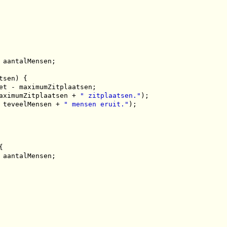
aantalMensen;

sen) {

et - maximumZitplaatsen;

aximumZitplaatsen + 
" zitplaatsen."
);

 teveelMensen + 
" mensen eruit."
);



aantalMensen;
