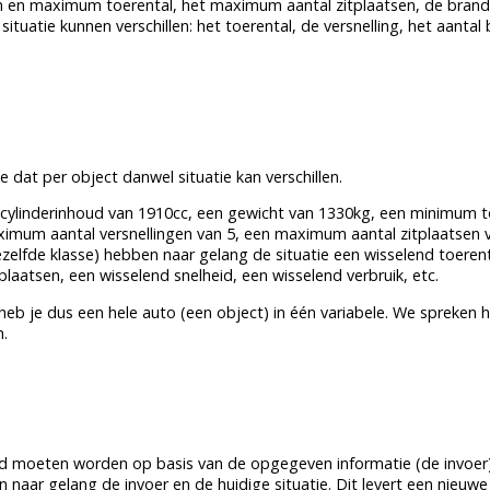
mum en maximum toerental, het maximum aantal zitplaatsen, de brand
tuatie kunnen verschillen: het toerental, de versnelling, het aantal
de dat per
object
danwel situatie kan verschillen.
 cylinderinhoud van 1910cc, een gewicht van 1330kg, een minimum t
um aantal versnellingen van 5, een maximum aantal zitplaatsen va
zelfde
klasse
) hebben naar gelang de situatie een wisselend toerent
plaatsen, een wisselend snelheid, een wisselend verbruik, etc.
heb je dus een hele auto (een
object
) in één variabele. We spreken 
n.
rd moeten worden op basis van de opgegeven informatie (de invoer
n naar gelang de invoer en de huidige situatie. Dit levert een nieuwe 