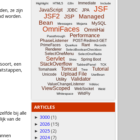
Immediate
Highlight
HTML5
i18n
Include
JSF
en, ze zijn
JavaScript
JPA
JDBC
JSF2
end worden.
Managed
JSP
Bean
MySQL
Messages
Mojarra
OmniFaces
OmniHai
Performance
Passthrough
PhaseListener
POST-Redirect-GET
Rant
PrimeFaces
Quarkus
Records
Renderer
SelectBooleanCheckbox
SelectOneMenu
SelectOneRadio
Servlet
Spring Boot
Shiro
fsoort, een
StackOverflow
TabbedPanel
TCK
Tomcat
Tutorial
uitstappen,
Tomahawk
Tree
Upload File
Unicode
UseBean
Validator
Utility
ValueChangeListener
Vdldoc
ViewScoped
WebSocket
Weld
WildFly
Whitespace
ARTICLES
lfde bij alle
3000
(1)
►
ijk van de
2026
(15)
►
2025
(2)
►
unnen
2024
(7)
►