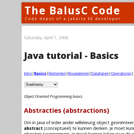
The BalusC Code
Code depot of a Jakarta EE developer
Saturday, April 1, 2006
Java tutorial - Basics
Intro
|
Basics
|
Elementen
|
Bouwstenen
|
Datatypen
|
Operatoren
|
Object Oriented Programming basics
Abstracties (abstractions)
Om in Java of ieder ander willekeurig object georiën
abstract
(conceptueel) te kunnen denken. Je moet kunn
objecten (voorwerpen). Je moet kunnen kijken naar de