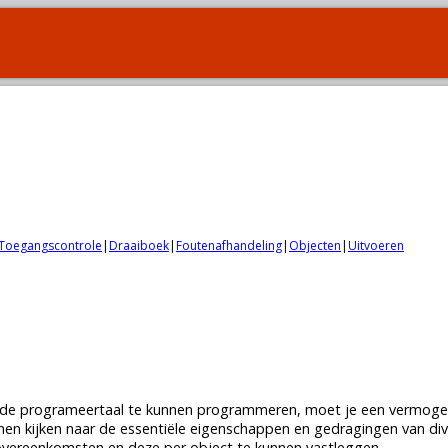
Toegangscontrole
|
Draaiboek
|
Foutenafhandeling
|
Objecten
|
Uitvoeren
teerde programeertaal te kunnen programmeren, moet je een vermo
en kijken naar de essentiële eigenschappen en gedragingen van di
 overeenkomsten en deze per object te kunnen vastleggen.