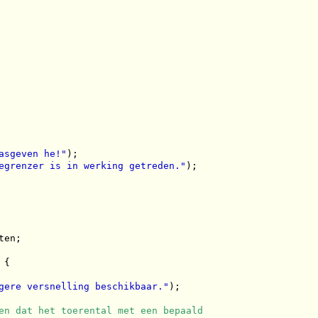
asgeven he!"
);

egrenzer is in werking getreden."
);

en;

{

gere versnelling beschikbaar."
);

en dat het toerental met een bepaald