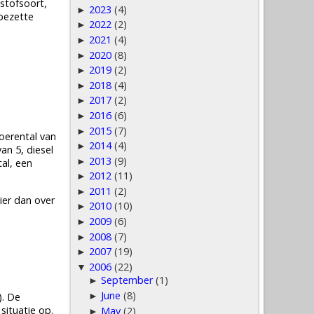
stofsoort,
2023
(4)
►
 bezette
2022
(2)
►
2021
(4)
►
2020
(8)
►
2019
(2)
►
2018
(4)
►
2017
(2)
►
2016
(6)
►
2015
(7)
►
oerental van
2014
(4)
►
n 5, diesel
2013
(9)
►
al, een
2012
(11)
►
2011
(2)
►
hier dan over
2010
(10)
►
2009
(6)
►
2008
(7)
►
2007
(19)
►
2006
(22)
▼
September
(1)
►
June
(8)
). De
►
situatie op.
May
(2)
►