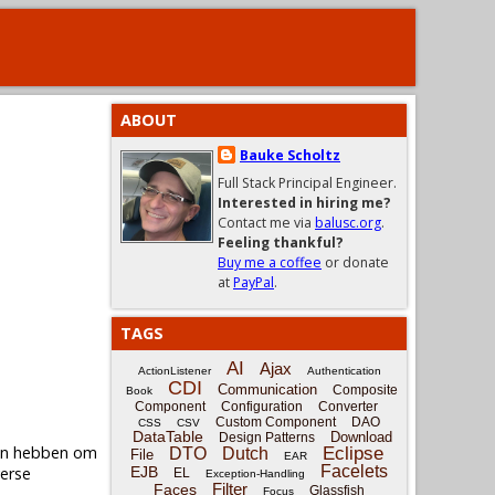
ABOUT
Bauke Scholtz
Full Stack Principal Engineer.
Interested in hiring me?
Contact me via
balusc.org
.
Feeling thankful?
Buy me a coffee
or donate
at
PayPal
.
TAGS
AI
Ajax
ActionListener
Authentication
CDI
Communication
Composite
Book
Component
Configuration
Converter
Custom Component
DAO
CSS
CSV
DataTable
Download
Design Patterns
gen hebben om
Eclipse
DTO
Dutch
File
EAR
Facelets
verse
EJB
EL
Exception-Handling
Filter
Faces
Glassfish
Focus