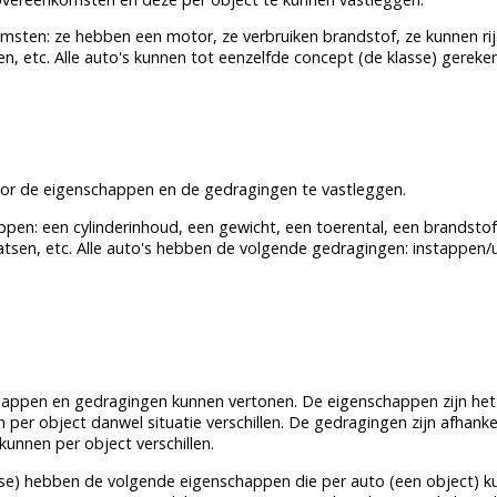
msten: ze hebben een motor, ze verbruiken brandstof, ze kunnen rijd
sen, etc. Alle auto's kunnen tot eenzelfde concept (de klasse) gerek
oor de eigenschappen en de gedragingen te vastleggen.
ppen: een cylinderinhoud, een gewicht, een toerental, een brandsto
laatsen, etc. Alle auto's hebben de volgende gedragingen: instappen/
ppen en gedragingen kunnen vertonen. De eigenschappen zijn hetze
per object danwel situatie verschillen. De gedragingen zijn afhankel
unnen per object verschillen.
se
) hebben de volgende eigenschappen die per auto (een object) k