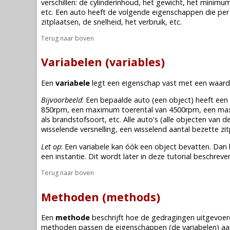
verschillen: de cylinderinhoud, het gewicht, het mini
etc. Een auto heeft de volgende eigenschappen die per si
zitplaatsen, de snelheid, het verbruik, etc.
Terug naar boven
Variabelen (variables)
Een
variabele
legt een eigenschap vast met een waar
Bijvoorbeeld
: Een bepaalde auto (een
object
) heeft een
850rpm, een maximum toerental van 4500rpm, een maxim
als brandstofsoort, etc. Alle auto's (alle
objecten
van de
wisselende versnelling, een wisselend aantal bezette zit
Let op
: Een variabele kan óók een
object
bevatten. Dan 
een instantie. Dit wordt later in deze tutorial beschreve
Terug naar boven
Methoden (methods)
Een
methode
beschrijft hoe de gedragingen uitgevoe
methoden passen de eigenschappen (de
variabelen
) aa