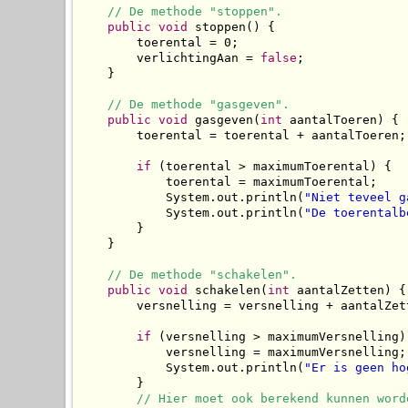
// De methode "stoppen".
public
void
 stoppen() {

        toerental = 0;

        verlichtingAan = 
false
;

    }

// De methode "gasgeven".
public
void
 gasgeven(
int
 aantalToeren) {

        toerental = toerental + aantalToeren;

if
 (toerental > maximumToerental) {

            toerental = maximumToerental;

            System.out.println(
"Niet teveel g
            System.out.println(
"De toerentalb
        }

    }

// De methode "schakelen".
public
void
 schakelen(
int
 aantalZetten) {

        versnelling = versnelling + aantalZett
if
 (versnelling > maximumVersnelling) 
            versnelling = maximumVersnelling;

            System.out.println(
"Er is geen ho
        }

// Hier moet ook berekend kunnen word