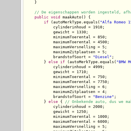
    }

// De eigenschappen worden ingesteld, afh
public
void
 maakAuto() {

if
 (autoMerkType.equals(
"Alfa Romeo 1
            cylinderinhoud = 1910;

            gewicht = 1330;

            minimumToerental = 850;

            maximumToerental = 4500;

            maximumVersnelling = 5;

            maximumZitplaatsen = 5;

            brandstofSoort = 
"Diesel"
;

        } 
else
if
 (autoMerkType.equals(
"BMW M
            cylinderinhoud = 4999;

            gewicht = 1710;

            minimumToerental = 750;

            maximumToerental = 7750;

            maximumVersnelling = 6;

            maximumZitplaatsen = 4;

            brandstofSoort = 
"Benzine"
;

        } 
else
 { 
// Onbekende auto, dus we ma
            cylinderinhoud = 2000;

            gewicht = 1250;

            minimumToerental = 1000;

            maximumToerental = 6000;

            maximumVersnelling = 5;
