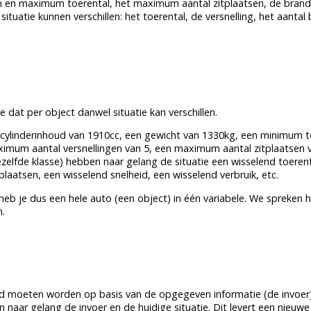
mum en maximum toerental, het maximum aantal zitplaatsen, de brand
tuatie kunnen verschillen: het toerental, de versnelling, het aantal
de dat per
object
danwel situatie kan verschillen.
 cylinderinhoud van 1910cc, een gewicht van 1330kg, een minimum t
um aantal versnellingen van 5, een maximum aantal zitplaatsen va
zelfde
klasse
) hebben naar gelang de situatie een wisselend toerent
plaatsen, een wisselend snelheid, een wisselend verbruik, etc.
heb je dus een hele auto (een
object
) in één variabele. We spreken 
n.
rd moeten worden op basis van de opgegeven informatie (de invoer
n naar gelang de invoer en de huidige situatie. Dit levert een nieuwe 