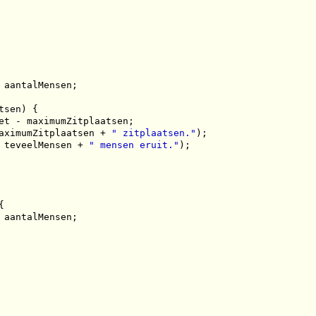
aantalMensen;

sen) {

et - maximumZitplaatsen;

aximumZitplaatsen + 
" zitplaatsen."
);

 teveelMensen + 
" mensen eruit."
);



aantalMensen;
