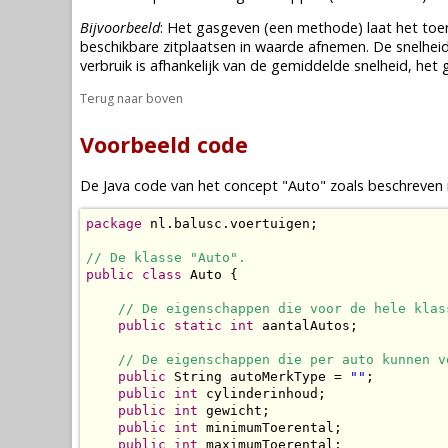
Bijvoorbeeld
: Het gasgeven (een methode) laat het toe
beschikbare zitplaatsen in waarde afnemen. De snelheid i
verbruik is afhankelijk van de gemiddelde snelheid, het
Terug naar boven
Voorbeeld code
De Java code van het concept "Auto" zoals beschreven i
package
 nl.balusc.voertuigen;

// De klasse "Auto".
public
class
 Auto {

// De eigenschappen die voor de hele klas
public
static
int
 aantalAutos;

// De eigenschappen die per auto kunnen v
public
 String autoMerkType = 
""
;

public
int
 cylinderinhoud;

public
int
 gewicht;

public
int
 minimumToerental;

public
int
 maximumToerental;
