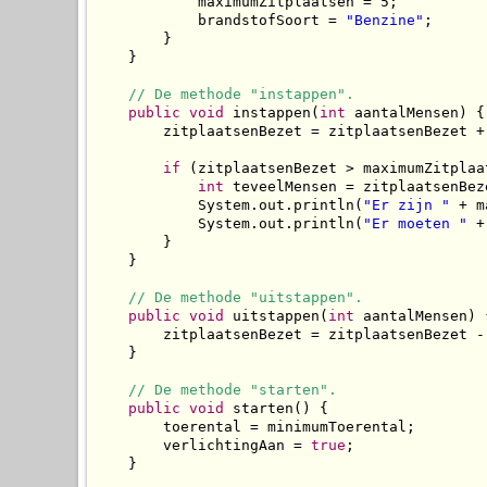
            maximumZitplaatsen = 5;

            brandstofSoort = 
"Benzine"
;

        }

    }

// De methode "instappen".
public
void
 instappen(
int
 aantalMensen) {

        zitplaatsenBezet = zitplaatsenBezet + 
if
 (zitplaatsenBezet > maximumZitplaat
int
 teveelMensen = zitplaatsenBez
            System.out.println(
"Er zijn "
 + m
            System.out.println(
"Er moeten "
 +
        }

    }

// De methode "uitstappen".
public
void
 uitstappen(
int
 aantalMensen) {
        zitplaatsenBezet = zitplaatsenBezet - 
    }

// De methode "starten".
public
void
 starten() {

        toerental = minimumToerental;

        verlichtingAan = 
true
;

    }
