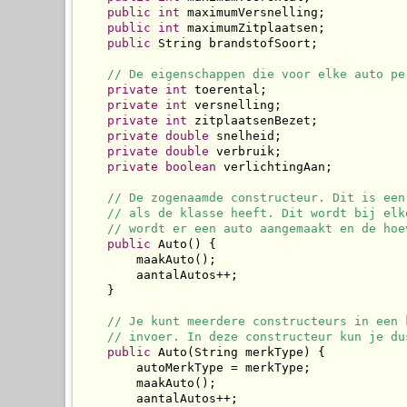
public
int
 maximumVersnelling;

public
int
 maximumZitplaatsen;

public
 String brandstofSoort;

// De eigenschappen die voor elke auto pe
private
int
 toerental;

private
int
 versnelling;

private
int
 zitplaatsenBezet;

private
double
 snelheid;

private
double
 verbruik;

private
boolean
 verlichtingAan;

// De zogenaamde constructeur. Dit is een
// als de klasse heeft. Dit wordt bij elk
// wordt er een auto aangemaakt en de hoe
public
 Auto() {

        maakAuto();

        aantalAutos++;

    }

// Je kunt meerdere constructeurs in een 
// invoer. In deze constructeur kun je du
public
 Auto(String merkType) {

        autoMerkType = merkType;

        maakAuto();

        aantalAutos++;
