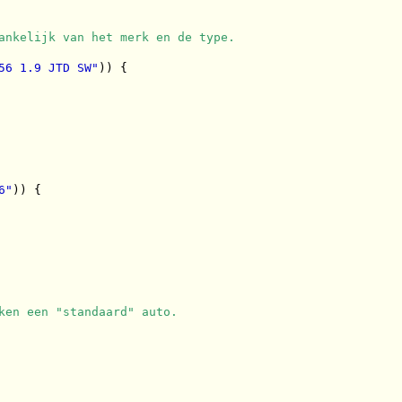
ankelijk van het merk en de type.
56 1.9 JTD SW"
)) {

6"
)) {

ken een "standaard" auto.