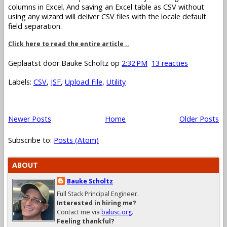
columns in Excel. And saving an Excel table as CSV without
using any wizard will deliver CSV files with the locale default
field separation.
Click here to read the entire article ..
Geplaatst door
Bauke Scholtz
op
2:32 PM
13 reacties
Labels:
CSV
,
JSF
,
Upload File
,
Utility
Newer Posts
Home
Older Posts
Subscribe to:
Posts (Atom)
ABOUT
Bauke Scholtz
Full Stack Principal Engineer.
Interested in hiring me?
Contact me via
balusc.org
.
Feeling thankful?