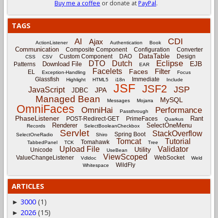
Buy me a coffee
or donate at
PayPal
.
TAGS
CDI
AI
Ajax
ActionListener
Authentication
Book
Communication
Composite Component
Configuration
Converter
DataTable
Custom Component
DAO
Design
CSS
CSV
Eclipse
DTO
Dutch
EJB
Download File
Patterns
EAR
Facelets
Filter
Faces
EL
Exception-Handling
Focus
Glassfish
Immediate
Highlight
HTML5
i18n
Include
JSF
JSF2
JSP
JavaScript
JPA
JDBC
Managed Bean
MySQL
Messages
Mojarra
OmniFaces
OmniHai
Performance
Passthrough
PhaseListener
Rant
POST-Redirect-GET
PrimeFaces
Quarkus
Renderer
SelectOneMenu
Records
SelectBooleanCheckbox
Servlet
StackOverflow
Spring Boot
SelectOneRadio
Shiro
Tomcat
Tutorial
Tomahawk
TabbedPanel
TCK
Tree
Upload File
Validator
Utility
Unicode
UseBean
ViewScoped
ValueChangeListener
WebSocket
Vdldoc
Weld
WildFly
Whitespace
ARTICLES
3000
(1)
►
2026
(15)
►