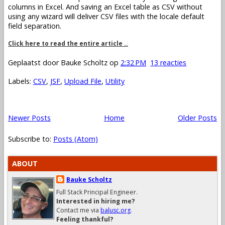
columns in Excel. And saving an Excel table as CSV without
using any wizard will deliver CSV files with the locale default
field separation.
Click here to read the entire article ..
Geplaatst door
Bauke Scholtz
op
2:32 PM
13 reacties
Labels:
CSV
,
JSF
,
Upload File
,
Utility
Newer Posts
Home
Older Posts
Subscribe to:
Posts (Atom)
ABOUT
Bauke Scholtz
Full Stack Principal Engineer.
Interested in hiring me?
Contact me via
balusc.org
.
Feeling thankful?