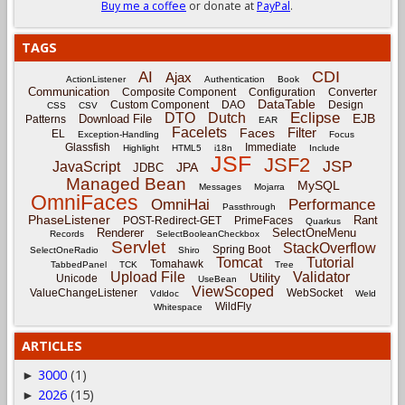
Buy me a coffee
or donate at
PayPal
.
TAGS
CDI
AI
Ajax
ActionListener
Authentication
Book
Communication
Composite Component
Configuration
Converter
DataTable
Custom Component
DAO
Design
CSS
CSV
Eclipse
DTO
Dutch
EJB
Download File
Patterns
EAR
Facelets
Filter
Faces
EL
Exception-Handling
Focus
Glassfish
Immediate
Highlight
HTML5
i18n
Include
JSF
JSF2
JSP
JavaScript
JPA
JDBC
Managed Bean
MySQL
Messages
Mojarra
OmniFaces
OmniHai
Performance
Passthrough
PhaseListener
Rant
POST-Redirect-GET
PrimeFaces
Quarkus
Renderer
SelectOneMenu
Records
SelectBooleanCheckbox
Servlet
StackOverflow
Spring Boot
SelectOneRadio
Shiro
Tomcat
Tutorial
Tomahawk
TabbedPanel
TCK
Tree
Upload File
Validator
Utility
Unicode
UseBean
ViewScoped
ValueChangeListener
WebSocket
Vdldoc
Weld
WildFly
Whitespace
ARTICLES
3000
(1)
►
2026
(15)
►