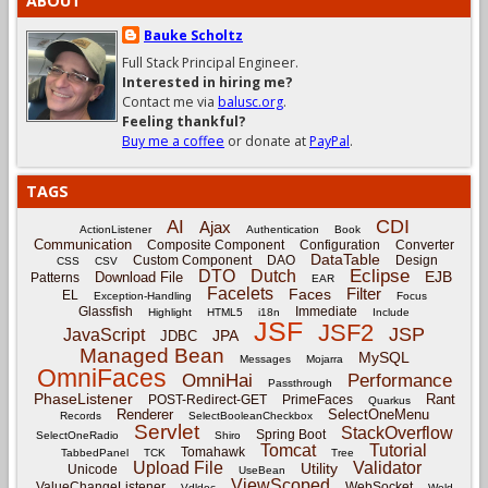
ABOUT
Bauke Scholtz
Full Stack Principal Engineer.
Interested in hiring me?
Contact me via
balusc.org
.
Feeling thankful?
Buy me a coffee
or donate at
PayPal
.
TAGS
CDI
AI
Ajax
ActionListener
Authentication
Book
Communication
Composite Component
Configuration
Converter
DataTable
Custom Component
DAO
Design
CSS
CSV
Eclipse
DTO
Dutch
EJB
Download File
Patterns
EAR
Facelets
Filter
Faces
EL
Exception-Handling
Focus
Glassfish
Immediate
Highlight
HTML5
i18n
Include
JSF
JSF2
JSP
JavaScript
JPA
JDBC
Managed Bean
MySQL
Messages
Mojarra
OmniFaces
OmniHai
Performance
Passthrough
PhaseListener
Rant
POST-Redirect-GET
PrimeFaces
Quarkus
Renderer
SelectOneMenu
Records
SelectBooleanCheckbox
Servlet
StackOverflow
Spring Boot
SelectOneRadio
Shiro
Tomcat
Tutorial
Tomahawk
TabbedPanel
TCK
Tree
Upload File
Validator
Utility
Unicode
UseBean
ViewScoped
ValueChangeListener
WebSocket
Vdldoc
Weld