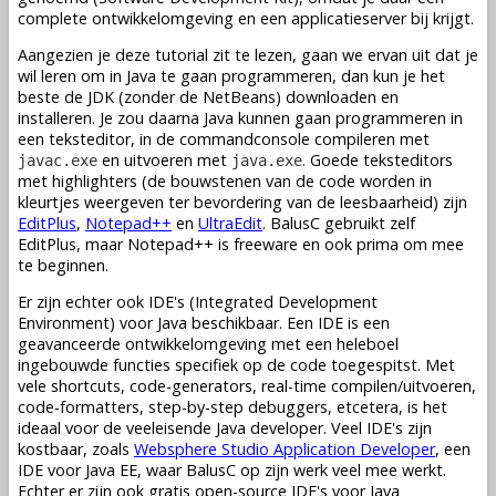
complete ontwikkelomgeving en een applicatieserver bij krijgt.
Aangezien je deze tutorial zit te lezen, gaan we ervan uit dat je
wil leren om in Java te gaan programmeren, dan kun je het
beste de JDK (zonder de NetBeans) downloaden en
installeren. Je zou daarna Java kunnen gaan programmeren in
een teksteditor, in de commandconsole compileren met
en uitvoeren met
. Goede teksteditors
javac.exe
java.exe
met highlighters (de bouwstenen van de code worden in
kleurtjes weergeven ter bevordering van de leesbaarheid) zijn
EditPlus
,
Notepad++
en
UltraEdit
. BalusC gebruikt zelf
EditPlus, maar Notepad++ is freeware en ook prima om mee
te beginnen.
Er zijn echter ook IDE's (Integrated Development
Environment) voor Java beschikbaar. Een IDE is een
geavanceerde ontwikkelomgeving met een heleboel
ingebouwde functies specifiek op de code toegespitst. Met
vele shortcuts, code-generators, real-time compilen/uitvoeren,
code-formatters, step-by-step debuggers, etcetera, is het
ideaal voor de veeleisende Java developer. Veel IDE's zijn
kostbaar, zoals
Websphere Studio Application Developer
, een
IDE voor Java EE, waar BalusC op zijn werk veel mee werkt.
Echter er zijn ook gratis open-source IDE's voor Java