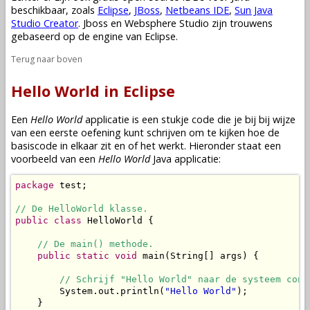
beschikbaar, zoals
Eclipse
,
JBoss
,
Netbeans IDE
,
Sun Java
Studio Creator
. Jboss en Websphere Studio zijn trouwens
gebaseerd op de engine van Eclipse.
Terug naar boven
Hello World in Eclipse
Een
Hello World
applicatie is een stukje code die je bij bij wijze
van een eerste oefening kunt schrijven om te kijken hoe de
basiscode in elkaar zit en of het werkt. Hieronder staat een
voorbeeld van een
Hello World
Java applicatie:
package
 test;

// De HelloWorld klasse.
public
class
 HelloWorld {

// De main() methode.
public
static
void
 main(String[] args) {

// Schrijf "Hello World" naar de systeem cons
        System.out.println(
"Hello World"
);

    }
