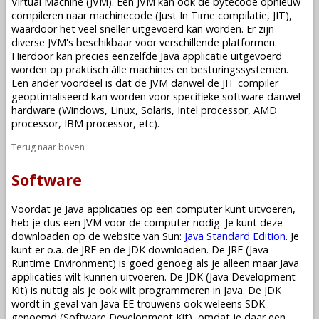
Virtual Machine (JVM). Een JVM kan ook de bytecode opnieuw
compileren naar machinecode (Just In Time compilatie, JIT),
waardoor het veel sneller uitgevoerd kan worden. Er zijn
diverse JVM's beschikbaar voor verschillende platformen.
Hierdoor kan precies eenzelfde Java applicatie uitgevoerd
worden op praktisch álle machines en besturingssystemen.
Een ander voordeel is dat de JVM danwel de JIT compiler
geoptimaliseerd kan worden voor specifieke software danwel
hardware (Windows, Linux, Solaris, Intel processor, AMD
processor, IBM processor, etc).
Terug naar boven
Software
Voordat je Java applicaties op een computer kunt uitvoeren,
heb je dus een JVM voor de computer nodig. Je kunt deze
downloaden op de website van Sun:
Java Standard Edition
. Je
kunt er o.a. de JRE en de JDK downloaden. De JRE (Java
Runtime Environment) is goed genoeg als je alleen maar Java
applicaties wilt kunnen uitvoeren. De JDK (Java Development
Kit) is nuttig als je ook wilt programmeren in Java. De JDK
wordt in geval van Java EE trouwens ook weleens SDK
genoemd (Software Development Kit), omdat je daar een