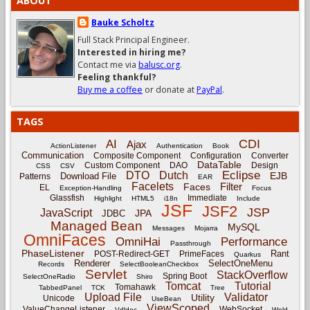
ABOUT
Bauke Scholtz
Full Stack Principal Engineer.
Interested in hiring me?
Contact me via
balusc.org
.
Feeling thankful?
Buy me a coffee
or donate at
PayPal
.
TAGS
CDI
AI
Ajax
ActionListener
Authentication
Book
Communication
Composite Component
Configuration
Converter
DataTable
Custom Component
DAO
Design
CSS
CSV
Eclipse
DTO
Dutch
EJB
Download File
Patterns
EAR
Facelets
Filter
Faces
EL
Exception-Handling
Focus
Glassfish
Immediate
Highlight
HTML5
i18n
Include
JSF
JSF2
JSP
JavaScript
JPA
JDBC
Managed Bean
MySQL
Messages
Mojarra
OmniFaces
OmniHai
Performance
Passthrough
PhaseListener
Rant
POST-Redirect-GET
PrimeFaces
Quarkus
Renderer
SelectOneMenu
Records
SelectBooleanCheckbox
Servlet
StackOverflow
Spring Boot
SelectOneRadio
Shiro
Tomcat
Tutorial
Tomahawk
TabbedPanel
TCK
Tree
Upload File
Validator
Utility
Unicode
UseBean
ViewScoped
ValueChangeListener
WebSocket
Vdldoc
Weld