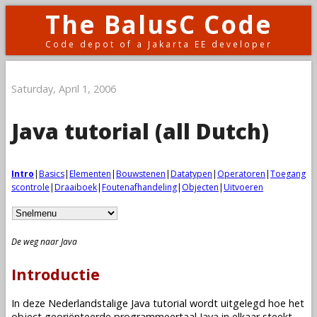
The BalusC Code
Code depot of a Jakarta EE developer
Saturday, April 1, 2006
Java tutorial (all Dutch)
Intro
|
Basics
|
Elementen
|
Bouwstenen
|
Datatypen
|
Operatoren
|
Toegang
scontrole
|
Draaiboek
|
Foutenafhandeling
|
Objecten
|
Uitvoeren
De weg naar Java
Introductie
In deze Nederlandstalige Java tutorial wordt uitgelegd hoe het
object georiënteerde programmeertaal Java in elkaar steekt.