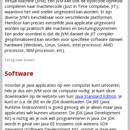
Virtual Machine (JVM). Een JVM kan ook de bytecode opnieuw
compileren naar machinecode (Just In Time compilatie, JIT),
waardoor het veel sneller uitgevoerd kan worden. Er zijn
diverse JVM's beschikbaar voor verschillende platformen.
Hierdoor kan precies eenzelfde Java applicatie uitgevoerd
worden op praktisch álle machines en besturingssystemen.
Een ander voordeel is dat de JVM danwel de JIT compiler
geoptimaliseerd kan worden voor specifieke software danwel
hardware (Windows, Linux, Solaris, Intel processor, AMD
processor, IBM processor, etc).
Terug naar boven
Software
Voordat je Java applicaties op een computer kunt uitvoeren,
heb je dus een JVM voor de computer nodig. Je kunt deze
downloaden op de website van Sun:
Java Standard Edition
. Je
kunt er o.a. de JRE en de JDK downloaden. De JRE (Java
Runtime Environment) is goed genoeg als je alleen maar Java
applicaties wilt kunnen uitvoeren. De JDK (Java Development
Kit) is nuttig als je ook wilt programmeren in Java. De JDK
wordt in geval van Java EE trouwens ook weleens SDK
genoemd (Software Development Kit), omdat je daar een