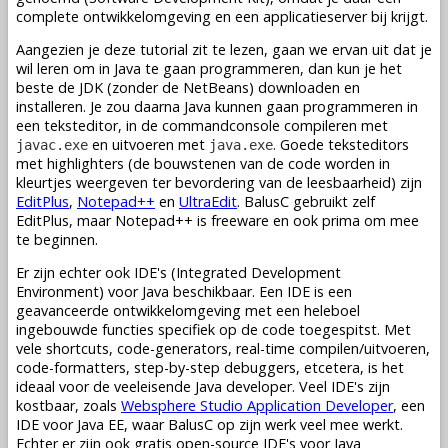
complete ontwikkelomgeving en een applicatieserver bij krijgt.
Aangezien je deze tutorial zit te lezen, gaan we ervan uit dat je
wil leren om in Java te gaan programmeren, dan kun je het
beste de JDK (zonder de NetBeans) downloaden en
installeren. Je zou daarna Java kunnen gaan programmeren in
een teksteditor, in de commandconsole compileren met
en uitvoeren met
. Goede teksteditors
javac.exe
java.exe
met highlighters (de bouwstenen van de code worden in
kleurtjes weergeven ter bevordering van de leesbaarheid) zijn
EditPlus
,
Notepad++
en
UltraEdit
. BalusC gebruikt zelf
EditPlus, maar Notepad++ is freeware en ook prima om mee
te beginnen.
Er zijn echter ook IDE's (Integrated Development
Environment) voor Java beschikbaar. Een IDE is een
geavanceerde ontwikkelomgeving met een heleboel
ingebouwde functies specifiek op de code toegespitst. Met
vele shortcuts, code-generators, real-time compilen/uitvoeren,
code-formatters, step-by-step debuggers, etcetera, is het
ideaal voor de veeleisende Java developer. Veel IDE's zijn
kostbaar, zoals
Websphere Studio Application Developer
, een
IDE voor Java EE, waar BalusC op zijn werk veel mee werkt.
Echter er zijn ook gratis open-source IDE's voor Java