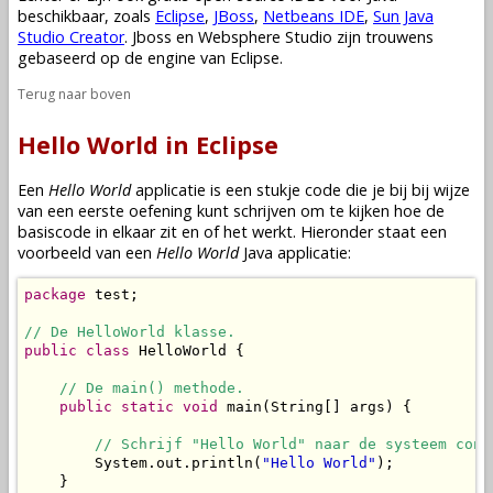
beschikbaar, zoals
Eclipse
,
JBoss
,
Netbeans IDE
,
Sun Java
Studio Creator
. Jboss en Websphere Studio zijn trouwens
gebaseerd op de engine van Eclipse.
Terug naar boven
Hello World in Eclipse
Een
Hello World
applicatie is een stukje code die je bij bij wijze
van een eerste oefening kunt schrijven om te kijken hoe de
basiscode in elkaar zit en of het werkt. Hieronder staat een
voorbeeld van een
Hello World
Java applicatie:
package
 test;

// De HelloWorld klasse.
public
class
 HelloWorld {

// De main() methode.
public
static
void
 main(String[] args) {

// Schrijf "Hello World" naar de systeem cons
        System.out.println(
"Hello World"
);

    }
