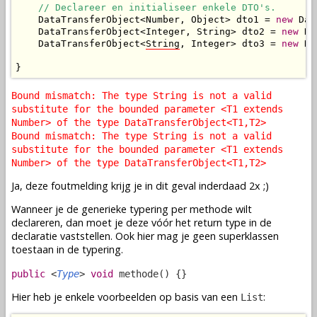
// Declareer en initialiseer enkele DTO's.
    DataTransferObject<Number, Object> dto1 = 
new
 Dat
    DataTransferObject<Integer, String> dto2 = 
new
 Da
    DataTransferObject<
String
, Integer> dto3 = 
new
 Da
}
Bound mismatch: The type String is not a valid
substitute for the bounded parameter <T1 extends
Number> of the type DataTransferObject<T1,T2>
Bound mismatch: The type String is not a valid
substitute for the bounded parameter <T1 extends
Number> of the type DataTransferObject<T1,T2>
Ja, deze foutmelding krijg je in dit geval inderdaad 2x ;)
Wanneer je de generieke typering per methode wilt
declareren, dan moet je deze vóór het return type in de
declaratie vaststellen. Ook hier mag je geen superklassen
toestaan in de typering.
public
<
Type
>
void
methode() {}
Hier heb je enkele voorbeelden op basis van een
:
List