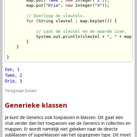
        map.put(
"Twee"
, 
new
 Integer(
"2"
));

        map.put(
"Drie"
, 
new
 Integer(
"3"
));

// Doorloop de sleutels.
for
 (String sleutel : map.keySet()) {

// Laat de sleutel en de waarde zien.
            System.out.println(sleutel + 
", "
 + map.g
        }

    }

}
Een, 1
Twee, 2
Drie, 3
Terug naar boven
Generieke klassen
Je kunt de Generics ook toepassen in klassen. Dit gaat een
stuk verder dan het toepassen van de Generics in collecties en
mappen. Er wordt namelijk niet gekeken naar de directe
subklassen of superklassen van het opgegeven type. Dit moet