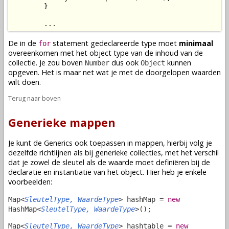
        }

        ...
De in de
statement gedeclareerde type moet
minimaal
for
overeenkomen met het object type van de inhoud van de
collectie. Je zou boven
dus ook
kunnen
Number
Object
opgeven. Het is maar net wat je met de doorgelopen waarden
wilt doen.
Terug naar boven
Generieke mappen
Je kunt de Generics ook toepassen in mappen, hierbij volg je
dezelfde richtlijnen als bij generieke collecties, met het verschil
dat je zowel de sleutel als de waarde moet definiëren bij de
declaratie en instantiatie van het object. Hier heb je enkele
voorbeelden:
Map<
SleutelType, WaardeType
> hashMap =
new
HashMap<
SleutelType, WaardeType
>();
Map<
SleutelType, WaardeType
> hashtable =
new