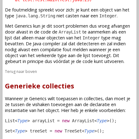
De foutmelding spreekt voor zich: je kunt een object van het
type
niet casten naar een
.
java.lang.String
Integer
Met Generics kun je dit soort problemen dus vroeg afvangen
door alvast in de code de
te aanmerken als een
ArrayList
lijst dat alleen maar objecten van het
type mag
Integer
bevatten. De Java compiler zal dat detecteren en zal indien
nodig alvast een compilatie fout melden wanneer je een
object van het verkeerde type aan de lijst toevoegt. Dit
gebeurt in principe dus vóórdat je de code kunt uitvoeren.
Terug naar boven
Generieke collecties
Wanneer je Generics wilt toepassen in collecties, dan moet je
ze tussen de vishaken toevoegen aan de declaratie en
instantiatie van het object. Hier heb je enkele voorbeelden:
List<
Type
> arrayList =
new
ArrayList<
Type
>();
Set<
Type
> treeSet =
new
TreeSet<
Type
>();