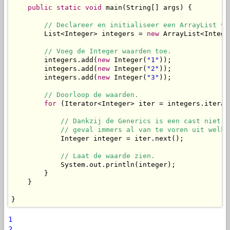
public
static
void
 main(String[] args) {

// Declareer en initialiseer een ArrayList vo
        List<Integer> integers = 
new
 ArrayList<Integer
// Voeg de Integer waarden toe.
        integers.add(
new
 Integer(
"1"
));

        integers.add(
new
 Integer(
"2"
));

        integers.add(
new
 Integer(
"3"
));

// Doorloop de waarden.
for
 (Iterator<Integer> iter = integers.iterat
// Dankzij de Generics is een cast niet n
            // geval immers al van te voren uit welke
            Integer integer = iter.next();

// Laat de waarde zien.
            System.out.println(integer);

        }

    }

}
1
2