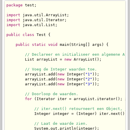
package
 test;

import
import
import
 java.util.List;

public
class
 Test {

public
static
void
 main(String[] args) {

// Declareer en initialiseer een algemene Arr
        List arrayList = 
new
 ArrayList();

// Voeg de Integer waarden toe.
        arrayList.add(
new
 Integer(
"1"
));

        arrayList.add(
new
 Integer(
"2"
));

        arrayList.add(
new
 Integer(
"3"
));

// Doorloop de waarden.
for
 (Iterator iter = arrayList.iterator(); it
// iter.next() retourneert een Object, je
            Integer integer = (Integer) iter.next();

// Laat de waarde zien.
            System.out.println(integer);
