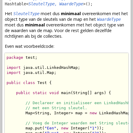
Hashtable<
SleutelType, WaardeType
>();
Het
moet dus
minimaal
overeenkomen met het
SleutelType
object type van de sleutels van de map en het
WaardeType
moet dus
minimaal
overeenkomen met het object type van
de waarden van de map. Voor de rest gelden dezelfde
richtlijnen als bij de collecties.
Even wat voorbeeldcode:
package
 test;

import
import
 java.util.Map;

public
class
 Test {

public
static
void
 main(String[] args) {

// Declareer en initialiseer een LinkedHashMap
        // met een String sleutel.
        Map<String, Integer> map = 
new
 LinkedHashMap<
// Voeg de Integer waarden met String sleutel
        map.put(
"Een"
, 
new
 Integer(
"1"
));
