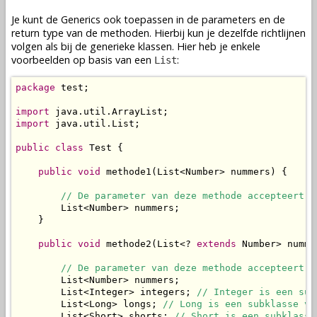
Je kunt de Generics ook toepassen in de parameters en de
return type van de methoden. Hierbij kun je dezelfde richtlijnen
volgen als bij de generieke klassen. Hier heb je enkele
voorbeelden op basis van een
:
List
package
 test;

import
import
 java.util.List;

public
class
 Test {

public
void
 methode1(List<Number> nummers) {

// De parameter van deze methode accepteert d
        List<Number> nummers;

    }

public
void
 methode2(List<? 
extends
 Number> nummer
// De parameter van deze methode accepteert d
        List<Number> nummers;

        List<Integer> integers; 
// Integer is een sub
        List<Long> longs; 
// Long is een subklasse va
        List<Short> shorts; 
// Short is een subklasse