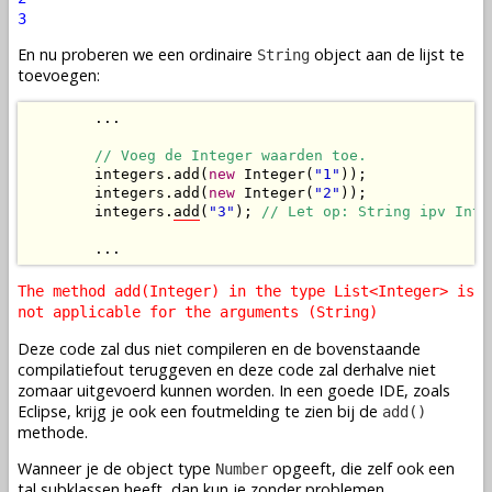
3
En nu proberen we een ordinaire
object aan de lijst te
String
toevoegen:
        ...

// Voeg de Integer waarden toe.
        integers.add(
new
 Integer(
"1"
));

        integers.add(
new
 Integer(
"2"
));

        integers.
add
(
"3"
); 
// Let op: String ipv Inte
        ...
The method add(Integer) in the type List<Integer> is
not applicable for the arguments (String)
Deze code zal dus niet compileren en de bovenstaande
compilatiefout teruggeven en deze code zal derhalve niet
zomaar uitgevoerd kunnen worden. In een goede IDE, zoals
Eclipse, krijg je ook een foutmelding te zien bij de
add()
methode.
Wanneer je de object type
opgeeft, die zelf ook een
Number
tal subklassen heeft, dan kun je zonder problemen