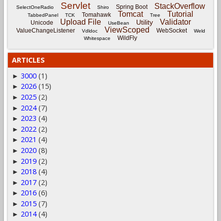
Servlet
StackOverflow
Spring Boot
SelectOneRadio
Shiro
Tomcat
Tutorial
Tomahawk
TabbedPanel
TCK
Tree
Upload File
Validator
Utility
Unicode
UseBean
ViewScoped
ValueChangeListener
WebSocket
Vdldoc
Weld
WildFly
Whitespace
ARTICLES
3000
(1)
►
2026
(15)
►
2025
(2)
►
2024
(7)
►
2023
(4)
►
2022
(2)
►
2021
(4)
►
2020
(8)
►
2019
(2)
►
2018
(4)
►
2017
(2)
►
2016
(6)
►
2015
(7)
►
2014
(4)
►