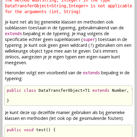
The method add(String, Integer) in the type
DataTransferObject<String,Integer> is not applicable
for the arguments (int, String)
Je kunt net als bij generieke klassen en methoden ook
subklassen toestaan in de typering, gebruikmakend van de
bepaling in de typering. Je mag volgens de
extends
specificatie echter geen superklassen (
) toestaan in de
super
typering. Je kunt ook geen geen wildcard (
) gebruiken om een
?
willekeurige object type mee aan te geven. Da's immers
zinloos, aangezien je je eigen typen een eigen naam kunt
meegeven.
Hieronder volgt een voorbeeld van de
bepaling in de
extends
typering:
public
class
 DataTransferObject<T1 
extends
 Number, T2>
}
Je kunt deze op dezelfde manier gebruiken als bij generieke
klassen en methoden (let ook op de gesimuleerde fouten):
public
void
 test() {
