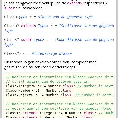
je zelf aangeven met behulp van de
respectievelijk
extends
sleutelwoorden.
super
Class<
Type
> c =
Klasse van de gegeven type
Class<?
extends
Type
> c =
(Sub)klasse van de gegeven
type
Class<?
super
Type
> c =
(Super)klasse van de gegeven
type
Class<?> c =
Willekeurige klasse
Hieronder volgen enkele voorbeelden, compleet met
gesimuleerde fouten (rood onderstreept):
// Declareer en instantieer een klasse waarvan de type
// strikt gelijk aan de gegeven type is.
Class<Integer> c1 = 
Number.
class
; 
// Number is niet g
Class<Number> c2 = Number.
class
;

Class<Object> c3 = 
Number.
class
; 
// Number is niet ge
// Declareer en instantieer een klasse waarvan de type
// gelijk aan of een subklasse van de gegeven type is
Class<? 
extends
 Integer> c4 = 
Number.
class
; 
// Number
Class<? 
extends
 Number> c5 = Number.
class
;
