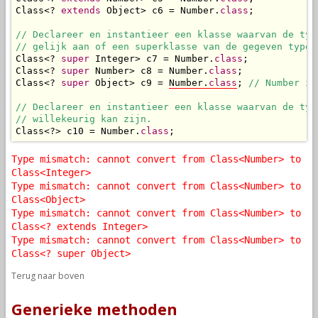
Class<? 
extends
 Object> c6 = Number.
class
;

// Declareer en instantieer een klasse waarvan de type
// gelijk aan of een superklasse van de gegeven type 
Class<? 
super
 Integer> c7 = Number.
class
;

Class<? 
super
 Number> c8 = Number.
class
;

Class<? 
super
 Object> c9 = 
Number.
class
; 
// Number is
// Declareer en instantieer een klasse waarvan de type
// willekeurig kan zijn.
Class<?> c10 = Number.
class
;
Type mismatch: cannot convert from Class<Number> to
Class<Integer>
Type mismatch: cannot convert from Class<Number> to
Class<Object>
Type mismatch: cannot convert from Class<Number> to
Class<? extends Integer>
Type mismatch: cannot convert from Class<Number> to
Class<? super Object>
Terug naar boven
Generieke methoden