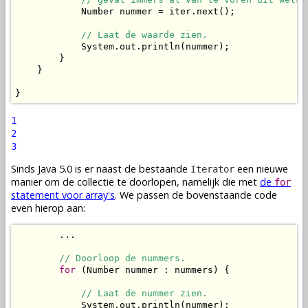
            Number nummer = iter.next();

// Laat de waarde zien.
            System.out.println(nummer);

        }

    }

}
1
2
3
Sinds Java 5.0 is er naast de bestaande
een nieuwe
Iterator
manier om de collectie te doorlopen, namelijk die met
de
for
statement voor array's
. We passen de bovenstaande code
even hierop aan:
        ...

// Doorloop de nummers.
for
 (Number nummer : nummers) {

// Laat de nummer zien.
            System.out.println(nummer);
