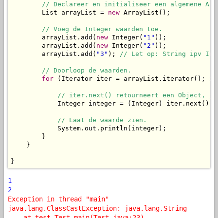
// Declareer en initialiseer een algemene Arr
        List arrayList = 
new
 ArrayList();

// Voeg de Integer waarden toe.
        arrayList.add(
new
 Integer(
"1"
));

        arrayList.add(
new
 Integer(
"2"
));

        arrayList.add(
"3"
); 
// Let op: String ipv Int
// Doorloop de waarden.
for
 (Iterator iter = arrayList.iterator(); it
// iter.next() retourneert een Object, je
            Integer integer = (Integer) iter.next();

// Laat de waarde zien.
            System.out.println(integer);

        }

    }

}
1
2
Exception in thread "main"
java.lang.ClassCastException: java.lang.String
at test.Test.main(Test.java:23)