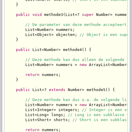
    }

public
void
 methode3(List<? 
super
 Number> nummers)
// De parameter van deze methode accepteert d
        List<Number> nummers;

        List<Object> objecten; 
// Object is een super
    }

public
 List<Number> methode4() {

// Deze methode kan dus alleen de volgende li
        List<Number> nummers = 
new
 ArrayList<Number>()
return
 nummers;

    }

public
 List<? 
extends
 Number> methode5() {

// Deze methode kan dus o.a. de volgende lijs
        List<Number> nummers = 
new
 ArrayList<Number>()
        List<Integer> integers; 
// Integer is een sub
        List<Long> longs; 
// Long is een subklasse va
        List<Short> shorts; 
// Short is een subklasse
return
 nummers;
