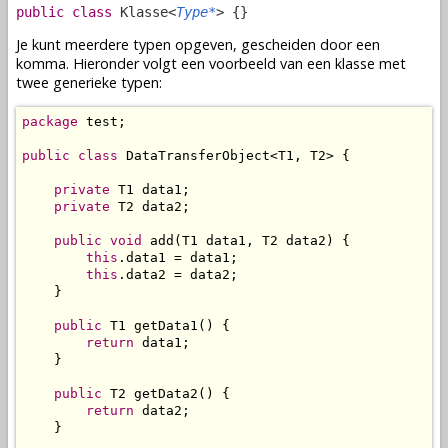
public class
Klasse<
Type*
> {}
Je kunt meerdere typen opgeven, gescheiden door een
komma. Hieronder volgt een voorbeeld van een klasse met
twee generieke typen:
package
 test;

public
class
 DataTransferObject<T1, T2> {

private
 T1 data1;

private
 T2 data2;

public
void
 add(T1 data1, T2 data2) {

this
.data1 = data1;

this
.data2 = data2;

    }

public
 T1 getData1() {

return
 data1;

    }

public
 T2 getData2() {

return
 data2;

    }
