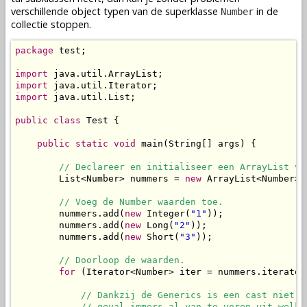
verschillende object typen van de superklasse
in de
Number
collectie stoppen.
package
 test;

import
import
import
 java.util.List;

public
class
 Test {

public
static
void
 main(String[] args) {

// Declareer en initialiseer een ArrayList vo
        List<Number> nummers = 
new
 ArrayList<Number>()
// Voeg de Number waarden toe.
        nummers.add(
new
 Integer(
"1"
));

        nummers.add(
new
 Long(
"2"
));

        nummers.add(
new
 Short(
"3"
));

// Doorloop de waarden.
for
 (Iterator<Number> iter = nummers.iterator
// Dankzij de Generics is een cast niet n
            // geval immers al van te voren uit welke