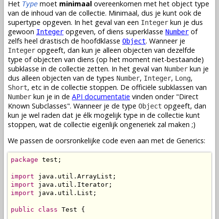
Het
moet
minimaal
overeenkomen met het object type
Type
van de inhoud van de collectie. Minimaal, dus je kunt ook de
supertype opgeven. In het geval van een
kun je dus
Integer
gewoon
opgeven, of diens superklasse
of
Integer
Number
zelfs heel drastisch de hoofdklasse
. Wanneer je
Object
opgeeft, dan kun je alleen objecten van dezelfde
Integer
type of objecten van diens (op het moment niet-bestaande)
subklasse in de collectie zetten. In het geval van
kun je
Number
dus alleen objecten van de types
,
,
,
Number
Integer
Long
, etc in de collectie stoppen. De officiële subklassen van
Short
kun je in de
API documentatie
vinden onder "Direct
Number
Known Subclasses". Wanneer je de type
opgeeft, dan
Object
kun je wel raden dat je élk mogelijk type in de collectie kunt
stoppen, wat de collectie eigenlijk ongeneriek zal maken ;)
We passen de oorsronkelijke code even aan met de Generics:
package
 test;

import
import
import
 java.util.List;

public
class
 Test {
