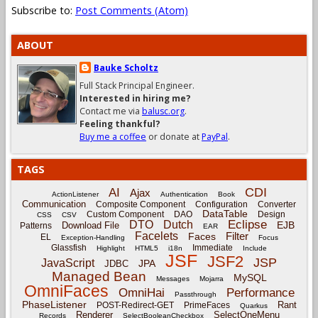
Subscribe to:
Post Comments (Atom)
ABOUT
Bauke Scholtz
Full Stack Principal Engineer.
Interested in hiring me?
Contact me via
balusc.org
.
Feeling thankful?
Buy me a coffee
or donate at
PayPal
.
TAGS
CDI
AI
Ajax
ActionListener
Authentication
Book
Communication
Composite Component
Configuration
Converter
DataTable
Custom Component
DAO
Design
CSS
CSV
Eclipse
DTO
Dutch
EJB
Download File
Patterns
EAR
Facelets
Filter
Faces
EL
Exception-Handling
Focus
Glassfish
Immediate
Highlight
HTML5
i18n
Include
JSF
JSF2
JSP
JavaScript
JPA
JDBC
Managed Bean
MySQL
Messages
Mojarra
OmniFaces
OmniHai
Performance
Passthrough
PhaseListener
Rant
POST-Redirect-GET
PrimeFaces
Quarkus
Renderer
SelectOneMenu
Records
SelectBooleanCheckbox