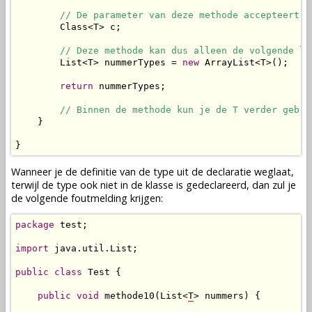
// De parameter van deze methode accepteert d
        Class<T> c;

// Deze methode kan dus alleen de volgende li
        List<T> nummerTypes = 
new
 ArrayList<T>();

return
 nummerTypes;

// Binnen de methode kun je de T verder gebru
    }

}
Wanneer je de definitie van de type uit de declaratie weglaat,
terwijl de type ook niet in de klasse is gedeclareerd, dan zul je
de volgende foutmelding krijgen:
package
 test;

import
 java.util.List;

public
class
 Test {

public
void
 methode10(List<
T
> nummers) {
