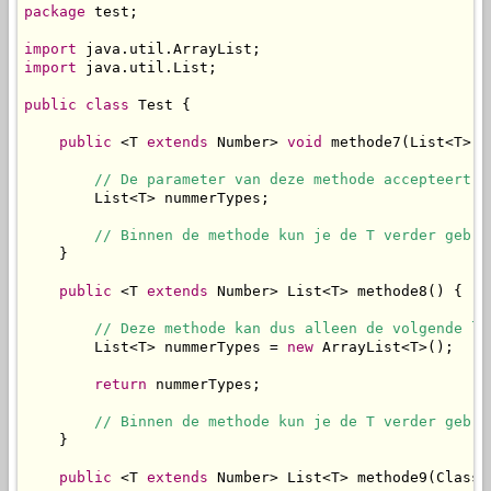
package
 test;

import
import
 java.util.List;

public
class
 Test {

public
 <T 
extends
 Number> 
void
 methode7(List<T> n
// De parameter van deze methode accepteert d
        List<T> nummerTypes;

// Binnen de methode kun je de T verder gebru
    }

public
 <T 
extends
 Number> List<T> methode8() {

// Deze methode kan dus alleen de volgende li
        List<T> nummerTypes = 
new
 ArrayList<T>();

return
 nummerTypes;

// Binnen de methode kun je de T verder gebru
    }

public
 <T 
extends
 Number> List<T> methode9(Class<