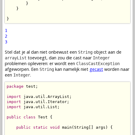
        }

    }

}
1
2
3
Stel dat je al dan niet onbewust een
object aan de
String
toevoegt, dan zou die cast naar
arrayList
Integer
problemen opleveren: er wordt een
ClassCastException
afgeworpen. Een
kan namelijk niet
gecast
worden naar
String
een
.
Integer
package
 test;

import
import
import
 java.util.List;

public
class
 Test {

public
static
void
 main(String[] args) {
