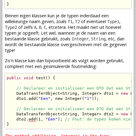
}
Binnen eigen klassen kun je de typen inderdaad een
willekeurige naam geven, zoals
,
of eventueel
,
T1
T2
Type1
of zelfs
,
,
, etcetera. Het maakt niet uit hoeveel
Type2
A
B
C
typen je opgeeft. Let wel, wanneer je de naam van een
bestaande klasse gebruikt, zoals
,
, etc, dan
Integer
String
wordt de bestaande klasse overgeschreven met de gegeven
type!
Zo'n klasse kan dan bijvoorbeeld als volgt worden gebruikt,
compleet met een gesimuleerde foutmelding:
public
void
 test() {

// Declareer en initialiseer een DTO dat een Stri
    DataTransferObject<String, Integer> dto1 = 
new
 Da
    dto1.add(
"Een"
, new Integer(
"1"
));

// Declareer en initialiseer een DTO dat een Stri
    DataTransferObject<String, Integer> dto2 = 
new
 Da
    dto2.
add
(1, 
"Een"
); 
// Fout: de types komen niet 
}