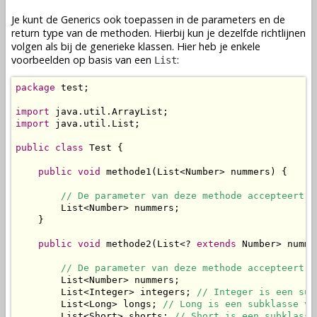
Je kunt de Generics ook toepassen in de parameters en de
return type van de methoden. Hierbij kun je dezelfde richtlijnen
volgen als bij de generieke klassen. Hier heb je enkele
voorbeelden op basis van een
:
List
package
 test;

import
import
 java.util.List;

public
class
 Test {

public
void
 methode1(List<Number> nummers) {

// De parameter van deze methode accepteert d
        List<Number> nummers;

    }

public
void
 methode2(List<? 
extends
 Number> nummer
// De parameter van deze methode accepteert d
        List<Number> nummers;

        List<Integer> integers; 
// Integer is een sub
        List<Long> longs; 
// Long is een subklasse va
        List<Short> shorts; 
// Short is een subklasse