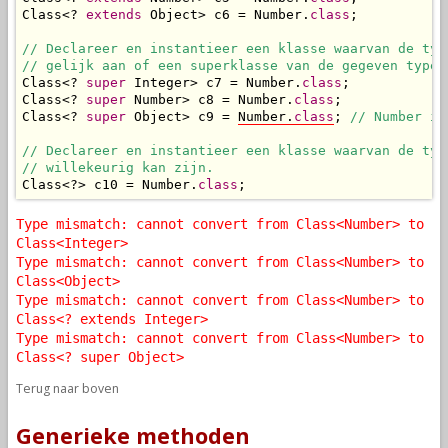
Class<? 
extends
 Object> c6 = Number.
class
;

// Declareer en instantieer een klasse waarvan de type
// gelijk aan of een superklasse van de gegeven type 
Class<? 
super
 Integer> c7 = Number.
class
;

Class<? 
super
 Number> c8 = Number.
class
;

Class<? 
super
 Object> c9 = 
Number.
class
; 
// Number is
// Declareer en instantieer een klasse waarvan de type
// willekeurig kan zijn.
Class<?> c10 = Number.
class
;
Type mismatch: cannot convert from Class<Number> to
Class<Integer>
Type mismatch: cannot convert from Class<Number> to
Class<Object>
Type mismatch: cannot convert from Class<Number> to
Class<? extends Integer>
Type mismatch: cannot convert from Class<Number> to
Class<? super Object>
Terug naar boven
Generieke methoden