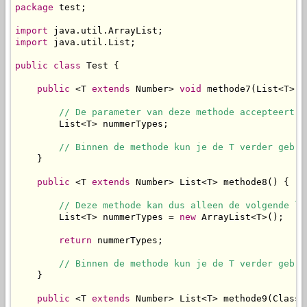
package
 test;

import
import
 java.util.List;

public
class
 Test {

public
 <T 
extends
 Number> 
void
 methode7(List<T> n
// De parameter van deze methode accepteert d
        List<T> nummerTypes;

// Binnen de methode kun je de T verder gebru
    }

public
 <T 
extends
 Number> List<T> methode8() {

// Deze methode kan dus alleen de volgende li
        List<T> nummerTypes = 
new
 ArrayList<T>();

return
 nummerTypes;

// Binnen de methode kun je de T verder gebru
    }

public
 <T 
extends
 Number> List<T> methode9(Class<