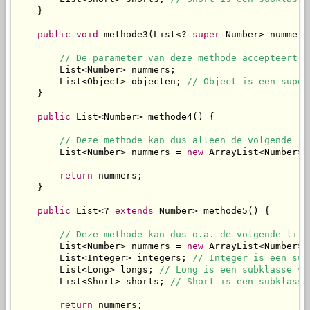
    }

public
void
 methode3(List<? 
super
 Number> nummers)
// De parameter van deze methode accepteert d
        List<Number> nummers;

        List<Object> objecten; 
// Object is een super
    }

public
 List<Number> methode4() {

// Deze methode kan dus alleen de volgende li
        List<Number> nummers = 
new
 ArrayList<Number>()
return
 nummers;

    }

public
 List<? 
extends
 Number> methode5() {

// Deze methode kan dus o.a. de volgende lijs
        List<Number> nummers = 
new
 ArrayList<Number>()
        List<Integer> integers; 
// Integer is een sub
        List<Long> longs; 
// Long is een subklasse va
        List<Short> shorts; 
// Short is een subklasse
return
 nummers;
