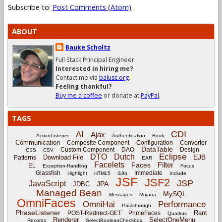
Subscribe to:
Post Comments (Atom)
ABOUT
Bauke Scholtz
Full Stack Principal Engineer.
Interested in hiring me?
Contact me via
balusc.org
.
Feeling thankful?
Buy me a coffee
or donate at
PayPal
.
TAGS
CDI
AI
Ajax
ActionListener
Authentication
Book
Communication
Composite Component
Configuration
Converter
DataTable
Custom Component
DAO
Design
CSS
CSV
Eclipse
DTO
Dutch
EJB
Download File
Patterns
EAR
Facelets
Filter
Faces
EL
Exception-Handling
Focus
Glassfish
Immediate
Highlight
HTML5
i18n
Include
JSF
JSF2
JSP
JavaScript
JPA
JDBC
Managed Bean
MySQL
Messages
Mojarra
OmniFaces
OmniHai
Performance
Passthrough
PhaseListener
Rant
POST-Redirect-GET
PrimeFaces
Quarkus
Renderer
SelectOneMenu
Records
SelectBooleanCheckbox