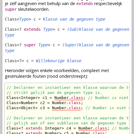
je zelf aangeven met behulp van de
respectievelijk
extends
sleutelwoorden.
super
Class<
Type
> c =
Klasse van de gegeven type
Class<?
extends
Type
> c =
(Sub)klasse van de gegeven
type
Class<?
super
Type
> c =
(Super)klasse van de gegeven
type
Class<?> c =
Willekeurige klasse
Hieronder volgen enkele voorbeelden, compleet met
gesimuleerde fouten (rood onderstreept):
// Declareer en instantieer een klasse waarvan de type
// strikt gelijk aan de gegeven type is.
Class<Integer> c1 = 
Number.
class
; 
// Number is niet g
Class<Number> c2 = Number.
class
;

Class<Object> c3 = 
Number.
class
; 
// Number is niet ge
// Declareer en instantieer een klasse waarvan de type
// gelijk aan of een subklasse van de gegeven type is
Class<? 
extends
 Integer> c4 = 
Number.
class
; 
// Number
Class<? 
extends
 Number> c5 = Number.
class
;
