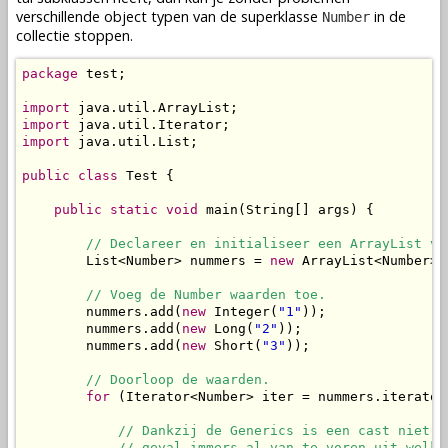
verschillende object typen van de superklasse
in de
Number
collectie stoppen.
package
 test;

import
import
import
 java.util.List;

public
class
 Test {

public
static
void
 main(String[] args) {

// Declareer en initialiseer een ArrayList vo
        List<Number> nummers = 
new
 ArrayList<Number>()
// Voeg de Number waarden toe.
        nummers.add(
new
 Integer(
"1"
));

        nummers.add(
new
 Long(
"2"
));

        nummers.add(
new
 Short(
"3"
));

// Doorloop de waarden.
for
 (Iterator<Number> iter = nummers.iterator
// Dankzij de Generics is een cast niet n
            // geval immers al van te voren uit welke