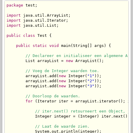
package
 test;

import
import
import
 java.util.List;

public
class
 Test {

public
static
void
 main(String[] args) {

// Declareer en initialiseer een algemene Arr
        List arrayList = 
new
 ArrayList();

// Voeg de Integer waarden toe.
        arrayList.add(
new
 Integer(
"1"
));

        arrayList.add(
new
 Integer(
"2"
));

        arrayList.add(
new
 Integer(
"3"
));

// Doorloop de waarden.
for
 (Iterator iter = arrayList.iterator(); it
// iter.next() retourneert een Object, je
            Integer integer = (Integer) iter.next();

// Laat de waarde zien.
            System.out.println(integer);
