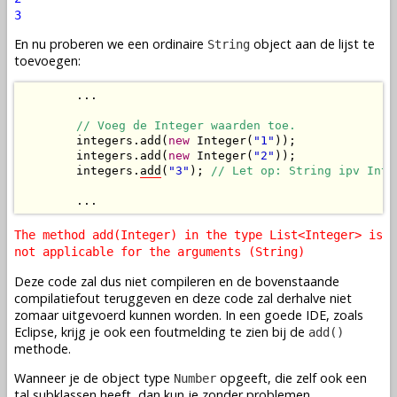
3
En nu proberen we een ordinaire
object aan de lijst te
String
toevoegen:
        ...

// Voeg de Integer waarden toe.
        integers.add(
new
 Integer(
"1"
));

        integers.add(
new
 Integer(
"2"
));

        integers.
add
(
"3"
); 
// Let op: String ipv Inte
        ...
The method add(Integer) in the type List<Integer> is
not applicable for the arguments (String)
Deze code zal dus niet compileren en de bovenstaande
compilatiefout teruggeven en deze code zal derhalve niet
zomaar uitgevoerd kunnen worden. In een goede IDE, zoals
Eclipse, krijg je ook een foutmelding te zien bij de
add()
methode.
Wanneer je de object type
opgeeft, die zelf ook een
Number
tal subklassen heeft, dan kun je zonder problemen