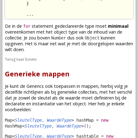
        }

        ...
De in de
statement gedeclareerde type moet
minimaal
for
overeenkomen met het object type van de inhoud van de
collectie. Je zou boven
dus ook
kunnen
Number
Object
opgeven. Het is maar net wat je met de doorgelopen waarden
wilt doen.
Terug naar boven
Generieke mappen
Je kunt de Generics ook toepassen in mappen, hierbij volg je
dezelfde richtlijnen als bij generieke collecties, met het verschil
dat je zowel de sleutel als de waarde moet definiëren bij de
declaratie en instantiatie van het object. Hier heb je enkele
voorbeelden:
Map<
SleutelType, WaardeType
> hashMap =
new
HashMap<
SleutelType, WaardeType
>();
Map<
SleutelType, WaardeType
> hashtable =
new