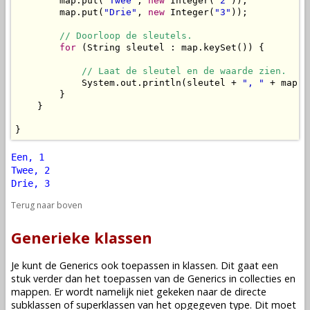
        map.put(
"Twee"
, 
new
 Integer(
"2"
));

        map.put(
"Drie"
, 
new
 Integer(
"3"
));

// Doorloop de sleutels.
for
 (String sleutel : map.keySet()) {

// Laat de sleutel en de waarde zien.
            System.out.println(sleutel + 
", "
 + map.g
        }

    }

}
Een, 1
Twee, 2
Drie, 3
Terug naar boven
Generieke klassen
Je kunt de Generics ook toepassen in klassen. Dit gaat een
stuk verder dan het toepassen van de Generics in collecties en
mappen. Er wordt namelijk niet gekeken naar de directe
subklassen of superklassen van het opgegeven type. Dit moet