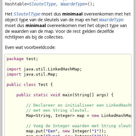
Hashtable<
SleutelType, WaardeType
>();
Het
moet dus
minimaal
overeenkomen met het
SleutelType
object type van de sleutels van de map en het
WaardeType
moet dus
minimaal
overeenkomen met het object type van
de waarden van de map. Voor de rest gelden dezelfde
richtlijnen als bij de collecties.
Even wat voorbeeldcode:
package
 test;

import
import
 java.util.Map;

public
class
 Test {

public
static
void
 main(String[] args) {

// Declareer en initialiseer een LinkedHashMap
        // met een String sleutel.
        Map<String, Integer> map = 
new
 LinkedHashMap<
// Voeg de Integer waarden met String sleutel
        map.put(
"Een"
, 
new
 Integer(
"1"
));
