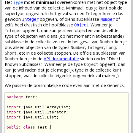
Het
moet
minimaal
overeenkomen met het object type
Type
van de inhoud van de collectie. Minimaal, dus je kunt ook de
supertype opgeven. In het geval van een
kun je dus
Integer
gewoon
opgeven, of diens superklasse
of
Integer
Number
zelfs heel drastisch de hoofdklasse
. Wanneer je
Object
opgeeft, dan kun je alleen objecten van dezelfde
Integer
type of objecten van diens (op het moment niet-bestaande)
subklasse in de collectie zetten. In het geval van
kun je
Number
dus alleen objecten van de types
,
,
,
Number
Integer
Long
, etc in de collectie stoppen. De officiële subklassen van
Short
kun je in de
API documentatie
vinden onder "Direct
Number
Known Subclasses". Wanneer je de type
opgeeft, dan
Object
kun je wel raden dat je élk mogelijk type in de collectie kunt
stoppen, wat de collectie eigenlijk ongeneriek zal maken ;)
We passen de oorsronkelijke code even aan met de Generics:
package
 test;

import
import
import
 java.util.List;

public
class
 Test {
