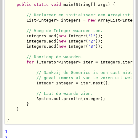
public
static
void
 main(String[] args) {

// Declareer en initialiseer een ArrayList vo
        List<Integer> integers = 
new
 ArrayList<Integer
// Voeg de Integer waarden toe.
        integers.add(
new
 Integer(
"1"
));

        integers.add(
new
 Integer(
"2"
));

        integers.add(
new
 Integer(
"3"
));

// Doorloop de waarden.
for
 (Iterator<Integer> iter = integers.iterat
// Dankzij de Generics is een cast niet n
            // geval immers al van te voren uit welke
            Integer integer = iter.next();

// Laat de waarde zien.
            System.out.println(integer);

        }

    }

}
1
2