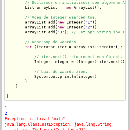
// Declareer en initialiseer een algemene Arr
        List arrayList = 
new
 ArrayList();

// Voeg de Integer waarden toe.
        arrayList.add(
new
 Integer(
"1"
));

        arrayList.add(
new
 Integer(
"2"
));

        arrayList.add(
"3"
); 
// Let op: String ipv Int
// Doorloop de waarden.
for
 (Iterator iter = arrayList.iterator(); it
// iter.next() retourneert een Object, je
            Integer integer = (Integer) iter.next();

// Laat de waarde zien.
            System.out.println(integer);

        }

    }

}
1
2
Exception in thread "main"
java.lang.ClassCastException: java.lang.String
at test.Test.main(Test.java:23)