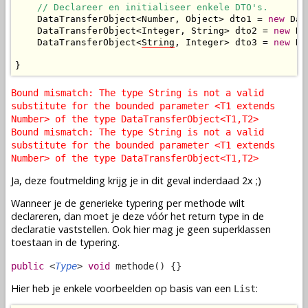
// Declareer en initialiseer enkele DTO's.
    DataTransferObject<Number, Object> dto1 = 
new
 Dat
    DataTransferObject<Integer, String> dto2 = 
new
 Da
    DataTransferObject<
String
, Integer> dto3 = 
new
 Da
}
Bound mismatch: The type String is not a valid
substitute for the bounded parameter <T1 extends
Number> of the type DataTransferObject<T1,T2>
Bound mismatch: The type String is not a valid
substitute for the bounded parameter <T1 extends
Number> of the type DataTransferObject<T1,T2>
Ja, deze foutmelding krijg je in dit geval inderdaad 2x ;)
Wanneer je de generieke typering per methode wilt
declareren, dan moet je deze vóór het return type in de
declaratie vaststellen. Ook hier mag je geen superklassen
toestaan in de typering.
public
<
Type
>
void
methode() {}
Hier heb je enkele voorbeelden op basis van een
:
List