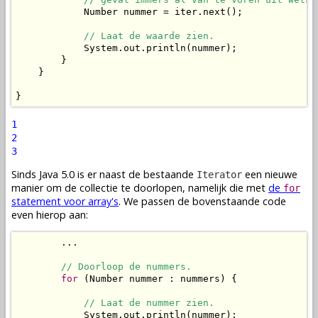
            Number nummer = iter.next();

// Laat de waarde zien.
            System.out.println(nummer);

        }

    }

}
1
2
3
Sinds Java 5.0 is er naast de bestaande
een nieuwe
Iterator
manier om de collectie te doorlopen, namelijk die met
de
for
statement voor array's
. We passen de bovenstaande code
even hierop aan:
        ...

// Doorloop de nummers.
for
 (Number nummer : nummers) {

// Laat de nummer zien.
            System.out.println(nummer);
