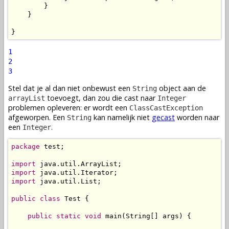
        }

    }

}
1
2
3
Stel dat je al dan niet onbewust een
object aan de
String
toevoegt, dan zou die cast naar
arrayList
Integer
problemen opleveren: er wordt een
ClassCastException
afgeworpen. Een
kan namelijk niet
gecast
worden naar
String
een
.
Integer
package
 test;

import
import
import
 java.util.List;

public
class
 Test {

public
static
void
 main(String[] args) {
