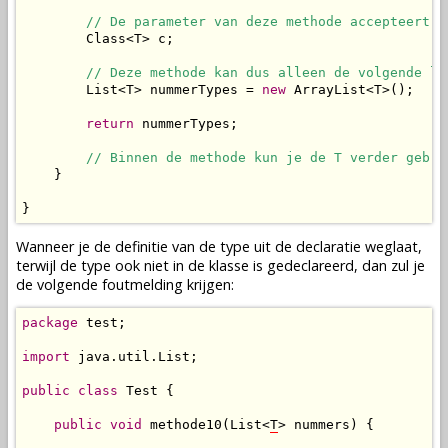
// De parameter van deze methode accepteert d
        Class<T> c;

// Deze methode kan dus alleen de volgende li
        List<T> nummerTypes = 
new
 ArrayList<T>();

return
 nummerTypes;

// Binnen de methode kun je de T verder gebru
    }

}
Wanneer je de definitie van de type uit de declaratie weglaat,
terwijl de type ook niet in de klasse is gedeclareerd, dan zul je
de volgende foutmelding krijgen:
package
 test;

import
 java.util.List;

public
class
 Test {

public
void
 methode10(List<
T
> nummers) {
