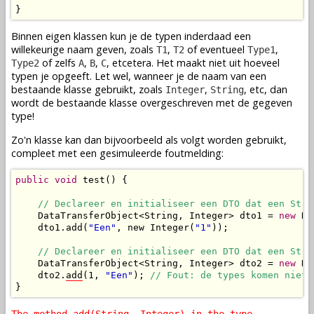
}
Binnen eigen klassen kun je de typen inderdaad een
willekeurige naam geven, zoals
,
of eventueel
,
T1
T2
Type1
of zelfs
,
,
, etcetera. Het maakt niet uit hoeveel
Type2
A
B
C
typen je opgeeft. Let wel, wanneer je de naam van een
bestaande klasse gebruikt, zoals
,
, etc, dan
Integer
String
wordt de bestaande klasse overgeschreven met de gegeven
type!
Zo'n klasse kan dan bijvoorbeeld als volgt worden gebruikt,
compleet met een gesimuleerde foutmelding:
public
void
 test() {

// Declareer en initialiseer een DTO dat een Stri
    DataTransferObject<String, Integer> dto1 = 
new
 Da
    dto1.add(
"Een"
, new Integer(
"1"
));

// Declareer en initialiseer een DTO dat een Stri
    DataTransferObject<String, Integer> dto2 = 
new
 Da
    dto2.
add
(1, 
"Een"
); 
// Fout: de types komen niet 
}