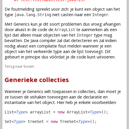
De foutmelding spreekt voor zich: je kunt een object van het
type
niet casten naar een
.
java.lang.String
Integer
Met Generics kun je dit soort problemen dus vroeg afvangen
door alvast in de code de
te aanmerken als een
ArrayList
lijst dat alleen maar objecten van het
type mag
Integer
bevatten. De Java compiler zal dat detecteren en zal indien
nodig alvast een compilatie fout melden wanneer je een
object van het verkeerde type aan de lijst toevoegt. Dit
gebeurt in principe dus vóórdat je de code kunt uitvoeren.
Terug naar boven
Generieke collecties
Wanneer je Generics wilt toepassen in collecties, dan moet je
ze tussen de vishaken toevoegen aan de declaratie en
instantiatie van het object. Hier heb je enkele voorbeelden:
List<
Type
> arrayList =
new
ArrayList<
Type
>();
Set<
Type
> treeSet =
new
TreeSet<
Type
>();