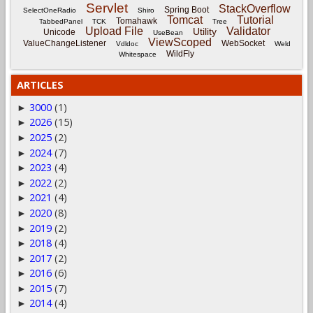
Servlet
StackOverflow
Spring Boot
SelectOneRadio
Shiro
Tomcat
Tutorial
Tomahawk
TabbedPanel
TCK
Tree
Upload File
Validator
Utility
Unicode
UseBean
ViewScoped
ValueChangeListener
WebSocket
Vdldoc
Weld
WildFly
Whitespace
ARTICLES
3000
(1)
►
2026
(15)
►
2025
(2)
►
2024
(7)
►
2023
(4)
►
2022
(2)
►
2021
(4)
►
2020
(8)
►
2019
(2)
►
2018
(4)
►
2017
(2)
►
2016
(6)
►
2015
(7)
►
2014
(4)
►