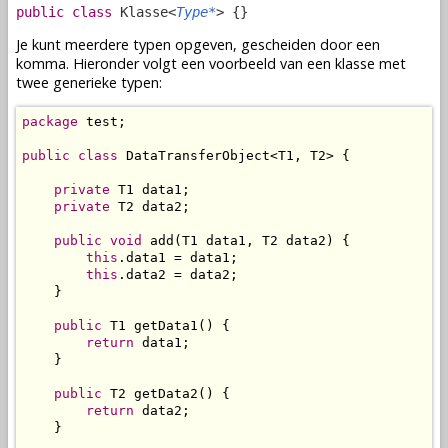
public class
Klasse<
Type*
> {}
Je kunt meerdere typen opgeven, gescheiden door een
komma. Hieronder volgt een voorbeeld van een klasse met
twee generieke typen:
package
 test;

public
class
 DataTransferObject<T1, T2> {

private
 T1 data1;

private
 T2 data2;

public
void
 add(T1 data1, T2 data2) {

this
.data1 = data1;

this
.data2 = data2;

    }

public
 T1 getData1() {

return
 data1;

    }

public
 T2 getData2() {

return
 data2;

    }
