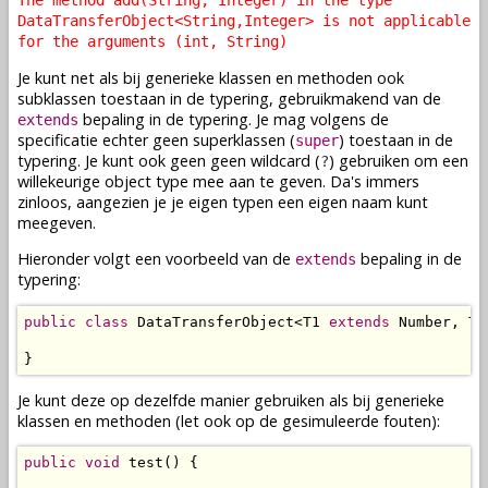
The method add(String, Integer) in the type
DataTransferObject<String,Integer> is not applicable
for the arguments (int, String)
Je kunt net als bij generieke klassen en methoden ook
subklassen toestaan in de typering, gebruikmakend van de
bepaling in de typering. Je mag volgens de
extends
specificatie echter geen superklassen (
) toestaan in de
super
typering. Je kunt ook geen geen wildcard (
) gebruiken om een
?
willekeurige object type mee aan te geven. Da's immers
zinloos, aangezien je je eigen typen een eigen naam kunt
meegeven.
Hieronder volgt een voorbeeld van de
bepaling in de
extends
typering:
public
class
 DataTransferObject<T1 
extends
 Number, T2>
}
Je kunt deze op dezelfde manier gebruiken als bij generieke
klassen en methoden (let ook op de gesimuleerde fouten):
public
void
 test() {
