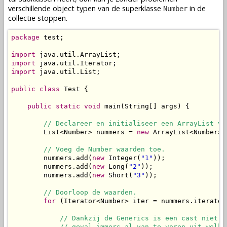
verschillende object typen van de superklasse
in de
Number
collectie stoppen.
package
 test;

import
import
import
 java.util.List;

public
class
 Test {

public
static
void
 main(String[] args) {

// Declareer en initialiseer een ArrayList vo
        List<Number> nummers = 
new
 ArrayList<Number>()
// Voeg de Number waarden toe.
        nummers.add(
new
 Integer(
"1"
));

        nummers.add(
new
 Long(
"2"
));

        nummers.add(
new
 Short(
"3"
));

// Doorloop de waarden.
for
 (Iterator<Number> iter = nummers.iterator
// Dankzij de Generics is een cast niet n
            // geval immers al van te voren uit welke