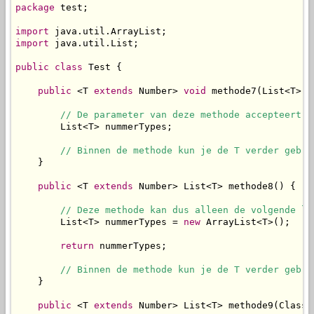
package
 test;

import
import
 java.util.List;

public
class
 Test {

public
 <T 
extends
 Number> 
void
 methode7(List<T> n
// De parameter van deze methode accepteert d
        List<T> nummerTypes;

// Binnen de methode kun je de T verder gebru
    }

public
 <T 
extends
 Number> List<T> methode8() {

// Deze methode kan dus alleen de volgende li
        List<T> nummerTypes = 
new
 ArrayList<T>();

return
 nummerTypes;

// Binnen de methode kun je de T verder gebru
    }

public
 <T 
extends
 Number> List<T> methode9(Class<