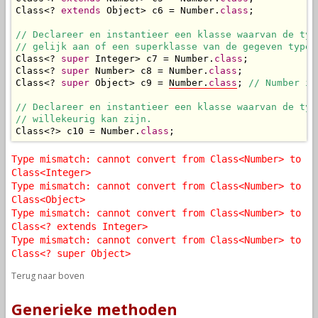
Class<? 
extends
 Object> c6 = Number.
class
;

// Declareer en instantieer een klasse waarvan de type
// gelijk aan of een superklasse van de gegeven type 
Class<? 
super
 Integer> c7 = Number.
class
;

Class<? 
super
 Number> c8 = Number.
class
;

Class<? 
super
 Object> c9 = 
Number.
class
; 
// Number is
// Declareer en instantieer een klasse waarvan de type
// willekeurig kan zijn.
Class<?> c10 = Number.
class
;
Type mismatch: cannot convert from Class<Number> to
Class<Integer>
Type mismatch: cannot convert from Class<Number> to
Class<Object>
Type mismatch: cannot convert from Class<Number> to
Class<? extends Integer>
Type mismatch: cannot convert from Class<Number> to
Class<? super Object>
Terug naar boven
Generieke methoden