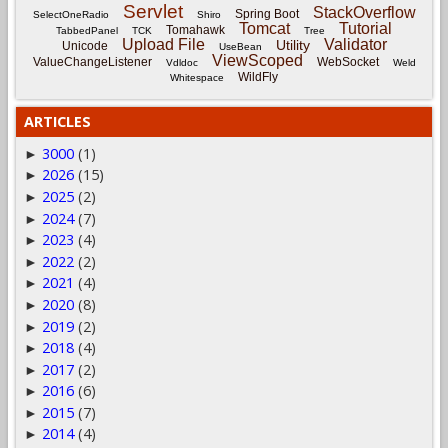
Servlet
StackOverflow
Spring Boot
SelectOneRadio
Shiro
Tomcat
Tutorial
Tomahawk
TabbedPanel
TCK
Tree
Upload File
Validator
Utility
Unicode
UseBean
ViewScoped
ValueChangeListener
WebSocket
Vdldoc
Weld
WildFly
Whitespace
ARTICLES
3000
(1)
►
2026
(15)
►
2025
(2)
►
2024
(7)
►
2023
(4)
►
2022
(2)
►
2021
(4)
►
2020
(8)
►
2019
(2)
►
2018
(4)
►
2017
(2)
►
2016
(6)
►
2015
(7)
►
2014
(4)
►