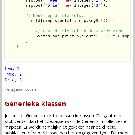
        map.put(
"Twee"
, 
new
 Integer(
"2"
));

        map.put(
"Drie"
, 
new
 Integer(
"3"
));

// Doorloop de sleutels.
for
 (String sleutel : map.keySet()) {

// Laat de sleutel en de waarde zien.
            System.out.println(sleutel + 
", "
 + map.g
        }

    }

}
Een, 1
Twee, 2
Drie, 3
Terug naar boven
Generieke klassen
Je kunt de Generics ook toepassen in klassen. Dit gaat een
stuk verder dan het toepassen van de Generics in collecties en
mappen. Er wordt namelijk niet gekeken naar de directe
subklassen of superklassen van het opgegeven type. Dit moet