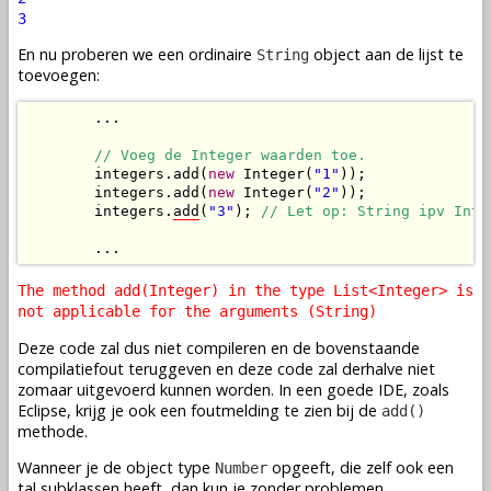
3
En nu proberen we een ordinaire
object aan de lijst te
String
toevoegen:
        ...

// Voeg de Integer waarden toe.
        integers.add(
new
 Integer(
"1"
));

        integers.add(
new
 Integer(
"2"
));

        integers.
add
(
"3"
); 
// Let op: String ipv Inte
        ...
The method add(Integer) in the type List<Integer> is
not applicable for the arguments (String)
Deze code zal dus niet compileren en de bovenstaande
compilatiefout teruggeven en deze code zal derhalve niet
zomaar uitgevoerd kunnen worden. In een goede IDE, zoals
Eclipse, krijg je ook een foutmelding te zien bij de
add()
methode.
Wanneer je de object type
opgeeft, die zelf ook een
Number
tal subklassen heeft, dan kun je zonder problemen