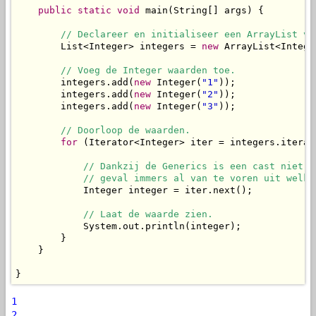
public
static
void
 main(String[] args) {

// Declareer en initialiseer een ArrayList vo
        List<Integer> integers = 
new
 ArrayList<Integer
// Voeg de Integer waarden toe.
        integers.add(
new
 Integer(
"1"
));

        integers.add(
new
 Integer(
"2"
));

        integers.add(
new
 Integer(
"3"
));

// Doorloop de waarden.
for
 (Iterator<Integer> iter = integers.iterat
// Dankzij de Generics is een cast niet n
            // geval immers al van te voren uit welke
            Integer integer = iter.next();

// Laat de waarde zien.
            System.out.println(integer);

        }

    }

}
1
2