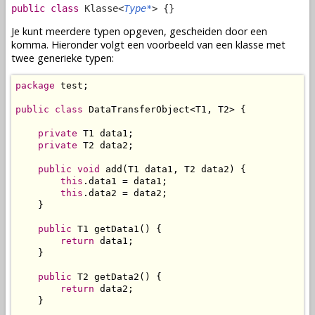
public class
Klasse<
Type*
> {}
Je kunt meerdere typen opgeven, gescheiden door een
komma. Hieronder volgt een voorbeeld van een klasse met
twee generieke typen:
package
 test;

public
class
 DataTransferObject<T1, T2> {

private
 T1 data1;

private
 T2 data2;

public
void
 add(T1 data1, T2 data2) {

this
.data1 = data1;

this
.data2 = data2;

    }

public
 T1 getData1() {

return
 data1;

    }

public
 T2 getData2() {

return
 data2;

    }
