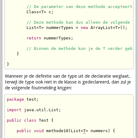
// De parameter van deze methode accepteert d
        Class<T> c;

// Deze methode kan dus alleen de volgende li
        List<T> nummerTypes = 
new
 ArrayList<T>();

return
 nummerTypes;

// Binnen de methode kun je de T verder gebru
    }

}
Wanneer je de definitie van de type uit de declaratie weglaat,
terwijl de type ook niet in de klasse is gedeclareerd, dan zul je
de volgende foutmelding krijgen:
package
 test;

import
 java.util.List;

public
class
 Test {

public
void
 methode10(List<
T
> nummers) {
