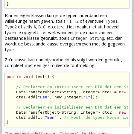
}
Binnen eigen klassen kun je de typen inderdaad een
willekeurige naam geven, zoals
,
of eventueel
,
T1
T2
Type1
of zelfs
,
,
, etcetera. Het maakt niet uit hoeveel
Type2
A
B
C
typen je opgeeft. Let wel, wanneer je de naam van een
bestaande klasse gebruikt, zoals
,
, etc, dan
Integer
String
wordt de bestaande klasse overgeschreven met de gegeven
type!
Zo'n klasse kan dan bijvoorbeeld als volgt worden gebruikt,
compleet met een gesimuleerde foutmelding:
public
void
 test() {

// Declareer en initialiseer een DTO dat een Stri
    DataTransferObject<String, Integer> dto1 = 
new
 Da
    dto1.add(
"Een"
, new Integer(
"1"
));

// Declareer en initialiseer een DTO dat een Stri
    DataTransferObject<String, Integer> dto2 = 
new
 Da
    dto2.
add
(1, 
"Een"
); 
// Fout: de types komen niet 
}