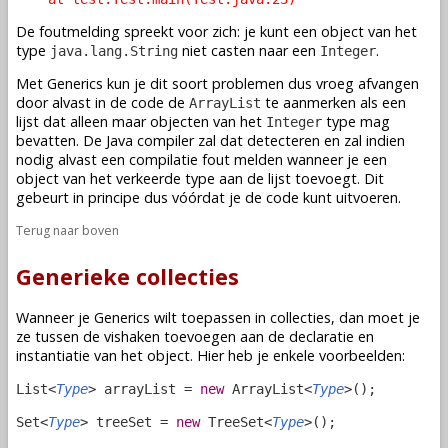
De foutmelding spreekt voor zich: je kunt een object van het
type
niet casten naar een
.
java.lang.String
Integer
Met Generics kun je dit soort problemen dus vroeg afvangen
door alvast in de code de
te aanmerken als een
ArrayList
lijst dat alleen maar objecten van het
type mag
Integer
bevatten. De Java compiler zal dat detecteren en zal indien
nodig alvast een compilatie fout melden wanneer je een
object van het verkeerde type aan de lijst toevoegt. Dit
gebeurt in principe dus vóórdat je de code kunt uitvoeren.
Terug naar boven
Generieke collecties
Wanneer je Generics wilt toepassen in collecties, dan moet je
ze tussen de vishaken toevoegen aan de declaratie en
instantiatie van het object. Hier heb je enkele voorbeelden:
List<
Type
> arrayList =
new
ArrayList<
Type
>();
Set<
Type
> treeSet =
new
TreeSet<
Type
>();