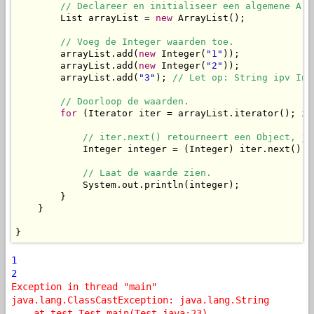
// Declareer en initialiseer een algemene Arr
        List arrayList = 
new
 ArrayList();

// Voeg de Integer waarden toe.
        arrayList.add(
new
 Integer(
"1"
));

        arrayList.add(
new
 Integer(
"2"
));

        arrayList.add(
"3"
); 
// Let op: String ipv Int
// Doorloop de waarden.
for
 (Iterator iter = arrayList.iterator(); it
// iter.next() retourneert een Object, je
            Integer integer = (Integer) iter.next();

// Laat de waarde zien.
            System.out.println(integer);

        }

    }

}
1
2
Exception in thread "main"
java.lang.ClassCastException: java.lang.String
at test.Test.main(Test.java:23)