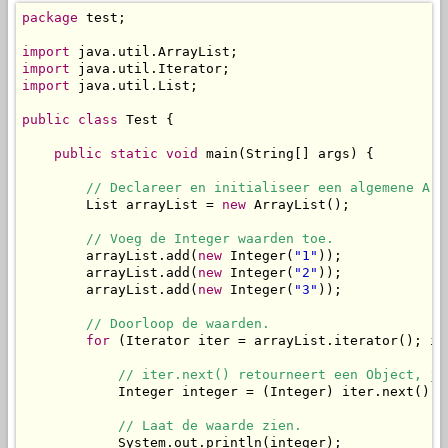
package
 test;

import
import
import
 java.util.List;

public
class
 Test {

public
static
void
 main(String[] args) {

// Declareer en initialiseer een algemene Arr
        List arrayList = 
new
 ArrayList();

// Voeg de Integer waarden toe.
        arrayList.add(
new
 Integer(
"1"
));

        arrayList.add(
new
 Integer(
"2"
));

        arrayList.add(
new
 Integer(
"3"
));

// Doorloop de waarden.
for
 (Iterator iter = arrayList.iterator(); it
// iter.next() retourneert een Object, je
            Integer integer = (Integer) iter.next();

// Laat de waarde zien.
            System.out.println(integer);
