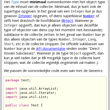
Het
moet
minimaal
overeenkomen met het object type
Type
van de inhoud van de collectie. Minimaal, dus je kunt ook de
supertype opgeven. In het geval van een
kun je dus
Integer
gewoon
opgeven, of diens superklasse
of
Integer
Number
zelfs heel drastisch de hoofdklasse
. Wanneer je
Object
opgeeft, dan kun je alleen objecten van dezelfde
Integer
type of objecten van diens (op het moment niet-bestaande)
subklasse in de collectie zetten. In het geval van
kun je
Number
dus alleen objecten van de types
,
,
,
Number
Integer
Long
, etc in de collectie stoppen. De officiële subklassen van
Short
kun je in de
API documentatie
vinden onder "Direct
Number
Known Subclasses". Wanneer je de type
opgeeft, dan
Object
kun je wel raden dat je élk mogelijk type in de collectie kunt
stoppen, wat de collectie eigenlijk ongeneriek zal maken ;)
We passen de oorsronkelijke code even aan met de Generics:
package
 test;

import
import
import
 java.util.List;

public
class
 Test {
