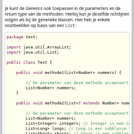
Je kunt de Generics ook toepassen in de parameters en de
return type van de methoden. Hierbij kun je dezelfde richtlijnen
volgen als bij de generieke klassen. Hier heb je enkele
voorbeelden op basis van een
:
List
package
 test;

import
import
 java.util.List;

public
class
 Test {

public
void
 methode1(List<Number> nummers) {

// De parameter van deze methode accepteert d
        List<Number> nummers;

    }

public
void
 methode2(List<? 
extends
 Number> nummer
// De parameter van deze methode accepteert d
        List<Number> nummers;

        List<Integer> integers; 
// Integer is een sub
        List<Long> longs; 
// Long is een subklasse va
        List<Short> shorts; 
// Short is een subklasse