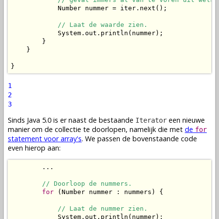
            Number nummer = iter.next();

// Laat de waarde zien.
            System.out.println(nummer);

        }

    }

}
1
2
3
Sinds Java 5.0 is er naast de bestaande
een nieuwe
Iterator
manier om de collectie te doorlopen, namelijk die met
de
for
statement voor array's
. We passen de bovenstaande code
even hierop aan:
        ...

// Doorloop de nummers.
for
 (Number nummer : nummers) {

// Laat de nummer zien.
            System.out.println(nummer);
