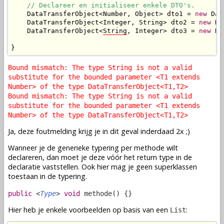
// Declareer en initialiseer enkele DTO's.
    DataTransferObject<Number, Object> dto1 = 
new
 Dat
    DataTransferObject<Integer, String> dto2 = 
new
 Da
    DataTransferObject<
String
, Integer> dto3 = 
new
 Da
}
Bound mismatch: The type String is not a valid
substitute for the bounded parameter <T1 extends
Number> of the type DataTransferObject<T1,T2>
Bound mismatch: The type String is not a valid
substitute for the bounded parameter <T1 extends
Number> of the type DataTransferObject<T1,T2>
Ja, deze foutmelding krijg je in dit geval inderdaad 2x ;)
Wanneer je de generieke typering per methode wilt
declareren, dan moet je deze vóór het return type in de
declaratie vaststellen. Ook hier mag je geen superklassen
toestaan in de typering.
public
<
Type
>
void
methode() {}
Hier heb je enkele voorbeelden op basis van een
:
List