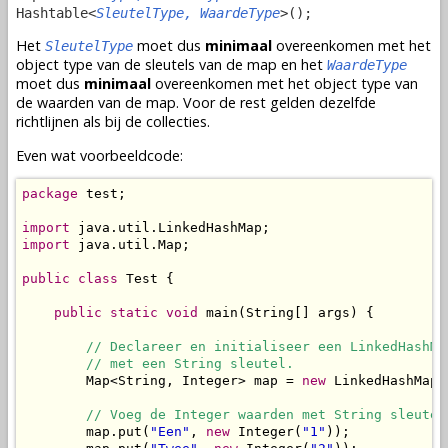
Hashtable<
SleutelType, WaardeType
>();
Het
moet dus
minimaal
overeenkomen met het
SleutelType
object type van de sleutels van de map en het
WaardeType
moet dus
minimaal
overeenkomen met het object type van
de waarden van de map. Voor de rest gelden dezelfde
richtlijnen als bij de collecties.
Even wat voorbeeldcode:
package
 test;

import
import
 java.util.Map;

public
class
 Test {

public
static
void
 main(String[] args) {

// Declareer en initialiseer een LinkedHashMap
        // met een String sleutel.
        Map<String, Integer> map = 
new
 LinkedHashMap<
// Voeg de Integer waarden met String sleutel
        map.put(
"Een"
, 
new
 Integer(
"1"
));
