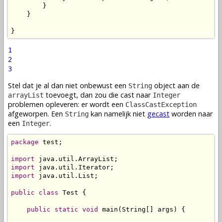
        }

    }

}
1
2
3
Stel dat je al dan niet onbewust een
object aan de
String
toevoegt, dan zou die cast naar
arrayList
Integer
problemen opleveren: er wordt een
ClassCastException
afgeworpen. Een
kan namelijk niet
gecast
worden naar
String
een
.
Integer
package
 test;

import
import
import
 java.util.List;

public
class
 Test {

public
static
void
 main(String[] args) {
