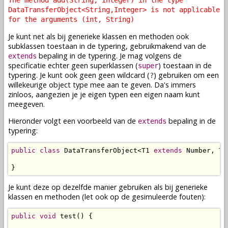
The method add(String, Integer) in the type
DataTransferObject<String,Integer> is not applicable
for the arguments (int, String)
Je kunt net als bij generieke klassen en methoden ook
subklassen toestaan in de typering, gebruikmakend van de
bepaling in de typering. Je mag volgens de
extends
specificatie echter geen superklassen (
) toestaan in de
super
typering. Je kunt ook geen geen wildcard (
) gebruiken om een
?
willekeurige object type mee aan te geven. Da's immers
zinloos, aangezien je je eigen typen een eigen naam kunt
meegeven.
Hieronder volgt een voorbeeld van de
bepaling in de
extends
typering:
public
class
 DataTransferObject<T1 
extends
 Number, T2>
}
Je kunt deze op dezelfde manier gebruiken als bij generieke
klassen en methoden (let ook op de gesimuleerde fouten):
public
void
 test() {
