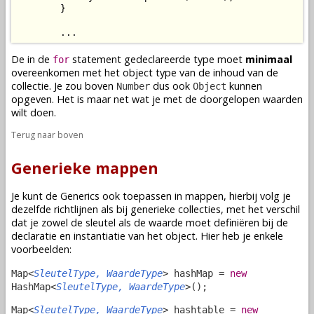
        }

        ...
De in de
statement gedeclareerde type moet
minimaal
for
overeenkomen met het object type van de inhoud van de
collectie. Je zou boven
dus ook
kunnen
Number
Object
opgeven. Het is maar net wat je met de doorgelopen waarden
wilt doen.
Terug naar boven
Generieke mappen
Je kunt de Generics ook toepassen in mappen, hierbij volg je
dezelfde richtlijnen als bij generieke collecties, met het verschil
dat je zowel de sleutel als de waarde moet definiëren bij de
declaratie en instantiatie van het object. Hier heb je enkele
voorbeelden:
Map<
SleutelType, WaardeType
> hashMap =
new
HashMap<
SleutelType, WaardeType
>();
Map<
SleutelType, WaardeType
> hashtable =
new