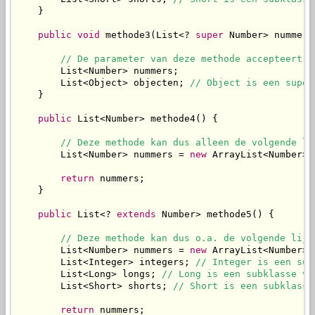
    }

public
void
 methode3(List<? 
super
 Number> nummers)
// De parameter van deze methode accepteert d
        List<Number> nummers;

        List<Object> objecten; 
// Object is een super
    }

public
 List<Number> methode4() {

// Deze methode kan dus alleen de volgende li
        List<Number> nummers = 
new
 ArrayList<Number>()
return
 nummers;

    }

public
 List<? 
extends
 Number> methode5() {

// Deze methode kan dus o.a. de volgende lijs
        List<Number> nummers = 
new
 ArrayList<Number>()
        List<Integer> integers; 
// Integer is een sub
        List<Long> longs; 
// Long is een subklasse va
        List<Short> shorts; 
// Short is een subklasse
return
 nummers;
