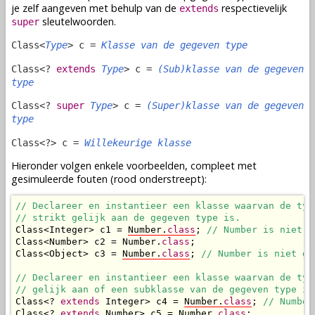
je zelf aangeven met behulp van de
respectievelijk
extends
sleutelwoorden.
super
Class<
Type
> c =
Klasse van de gegeven type
Class<?
extends
Type
> c =
(Sub)klasse van de gegeven
type
Class<?
super
Type
> c =
(Super)klasse van de gegeven
type
Class<?> c =
Willekeurige klasse
Hieronder volgen enkele voorbeelden, compleet met
gesimuleerde fouten (rood onderstreept):
// Declareer en instantieer een klasse waarvan de type
// strikt gelijk aan de gegeven type is.
Class<Integer> c1 = 
Number.
class
; 
// Number is niet g
Class<Number> c2 = Number.
class
;

Class<Object> c3 = 
Number.
class
; 
// Number is niet ge
// Declareer en instantieer een klasse waarvan de type
// gelijk aan of een subklasse van de gegeven type is
Class<? 
extends
 Integer> c4 = 
Number.
class
; 
// Number
Class<? 
extends
 Number> c5 = Number.
class
;
