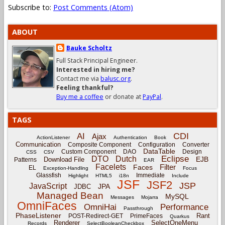
Subscribe to:
Post Comments (Atom)
ABOUT
Bauke Scholtz
Full Stack Principal Engineer.
Interested in hiring me?
Contact me via
balusc.org
.
Feeling thankful?
Buy me a coffee
or donate at
PayPal
.
TAGS
CDI
AI
Ajax
ActionListener
Authentication
Book
Communication
Composite Component
Configuration
Converter
DataTable
Custom Component
DAO
Design
CSS
CSV
Eclipse
DTO
Dutch
EJB
Download File
Patterns
EAR
Facelets
Filter
Faces
EL
Exception-Handling
Focus
Glassfish
Immediate
Highlight
HTML5
i18n
Include
JSF
JSF2
JSP
JavaScript
JPA
JDBC
Managed Bean
MySQL
Messages
Mojarra
OmniFaces
OmniHai
Performance
Passthrough
PhaseListener
Rant
POST-Redirect-GET
PrimeFaces
Quarkus
Renderer
SelectOneMenu
Records
SelectBooleanCheckbox