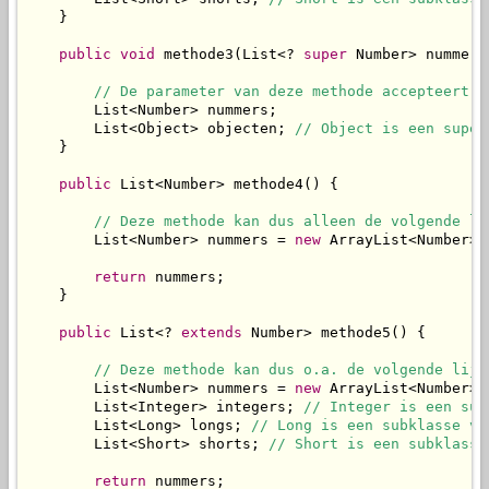
    }

public
void
 methode3(List<? 
super
 Number> nummers)
// De parameter van deze methode accepteert d
        List<Number> nummers;

        List<Object> objecten; 
// Object is een super
    }

public
 List<Number> methode4() {

// Deze methode kan dus alleen de volgende li
        List<Number> nummers = 
new
 ArrayList<Number>()
return
 nummers;

    }

public
 List<? 
extends
 Number> methode5() {

// Deze methode kan dus o.a. de volgende lijs
        List<Number> nummers = 
new
 ArrayList<Number>()
        List<Integer> integers; 
// Integer is een sub
        List<Long> longs; 
// Long is een subklasse va
        List<Short> shorts; 
// Short is een subklasse
return
 nummers;
