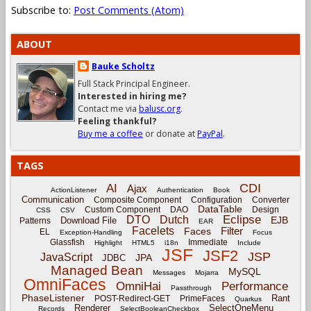
Subscribe to:
Post Comments (Atom)
ABOUT
Bauke Scholtz
Full Stack Principal Engineer.
Interested in hiring me?
Contact me via
balusc.org
.
Feeling thankful?
Buy me a coffee
or donate at
PayPal
.
TAGS
CDI
AI
Ajax
ActionListener
Authentication
Book
Communication
Composite Component
Configuration
Converter
DataTable
Custom Component
DAO
Design
CSS
CSV
Eclipse
DTO
Dutch
EJB
Download File
Patterns
EAR
Facelets
Filter
Faces
EL
Exception-Handling
Focus
Glassfish
Immediate
Highlight
HTML5
i18n
Include
JSF
JSF2
JSP
JavaScript
JPA
JDBC
Managed Bean
MySQL
Messages
Mojarra
OmniFaces
OmniHai
Performance
Passthrough
PhaseListener
Rant
POST-Redirect-GET
PrimeFaces
Quarkus
Renderer
SelectOneMenu
Records
SelectBooleanCheckbox