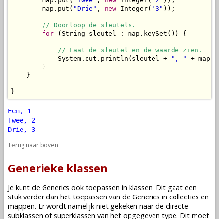
        map.put(
"Twee"
, 
new
 Integer(
"2"
));

        map.put(
"Drie"
, 
new
 Integer(
"3"
));

// Doorloop de sleutels.
for
 (String sleutel : map.keySet()) {

// Laat de sleutel en de waarde zien.
            System.out.println(sleutel + 
", "
 + map.g
        }

    }

}
Een, 1
Twee, 2
Drie, 3
Terug naar boven
Generieke klassen
Je kunt de Generics ook toepassen in klassen. Dit gaat een
stuk verder dan het toepassen van de Generics in collecties en
mappen. Er wordt namelijk niet gekeken naar de directe
subklassen of superklassen van het opgegeven type. Dit moet