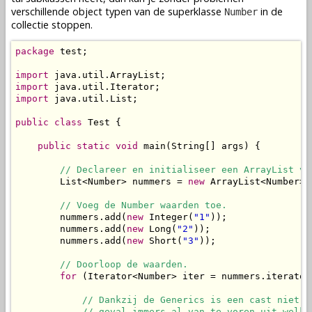
verschillende object typen van de superklasse
in de
Number
collectie stoppen.
package
 test;

import
import
import
 java.util.List;

public
class
 Test {

public
static
void
 main(String[] args) {

// Declareer en initialiseer een ArrayList vo
        List<Number> nummers = 
new
 ArrayList<Number>()
// Voeg de Number waarden toe.
        nummers.add(
new
 Integer(
"1"
));

        nummers.add(
new
 Long(
"2"
));

        nummers.add(
new
 Short(
"3"
));

// Doorloop de waarden.
for
 (Iterator<Number> iter = nummers.iterator
// Dankzij de Generics is een cast niet n
            // geval immers al van te voren uit welke