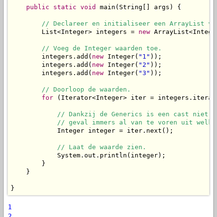
public
static
void
 main(String[] args) {

// Declareer en initialiseer een ArrayList vo
        List<Integer> integers = 
new
 ArrayList<Integer
// Voeg de Integer waarden toe.
        integers.add(
new
 Integer(
"1"
));

        integers.add(
new
 Integer(
"2"
));

        integers.add(
new
 Integer(
"3"
));

// Doorloop de waarden.
for
 (Iterator<Integer> iter = integers.iterat
// Dankzij de Generics is een cast niet n
            // geval immers al van te voren uit welke
            Integer integer = iter.next();

// Laat de waarde zien.
            System.out.println(integer);

        }

    }

}
1
2