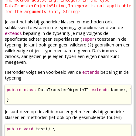
The method add(String, Integer) in the type
DataTransferObject<String,Integer> is not applicable
for the arguments (int, String)
Je kunt net als bij generieke klassen en methoden ook
subklassen toestaan in de typering, gebruikmakend van de
bepaling in de typering. Je mag volgens de
extends
specificatie echter geen superklassen (
) toestaan in de
super
typering. Je kunt ook geen geen wildcard (
) gebruiken om een
?
willekeurige object type mee aan te geven. Da's immers
zinloos, aangezien je je eigen typen een eigen naam kunt
meegeven.
Hieronder volgt een voorbeeld van de
bepaling in de
extends
typering:
public
class
 DataTransferObject<T1 
extends
 Number, T2>
}
Je kunt deze op dezelfde manier gebruiken als bij generieke
klassen en methoden (let ook op de gesimuleerde fouten):
public
void
 test() {
