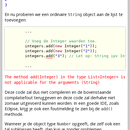
3
En nu proberen we een ordinaire
object aan de lijst te
String
toevoegen:
        ...

// Voeg de Integer waarden toe.
        integers.add(
new
 Integer(
"1"
));

        integers.add(
new
 Integer(
"2"
));

        integers.
add
(
"3"
); 
// Let op: String ipv Inte
        ...
The method add(Integer) in the type List<Integer> is
not applicable for the arguments (String)
Deze code zal dus niet compileren en de bovenstaande
compilatiefout teruggeven en deze code zal derhalve niet
zomaar uitgevoerd kunnen worden. In een goede IDE, zoals
Eclipse, krijg je ook een foutmelding te zien bij de
add()
methode.
Wanneer je de object type
opgeeft, die zelf ook een
Number
tal subklassen heeft, dan kun je zonder problemen