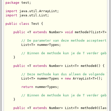
package
 test;

import
import
 java.util.List;

public
class
 Test {

public
 <T 
extends
 Number> 
void
 methode7(List<T> n
// De parameter van deze methode accepteert d
        List<T> nummerTypes;

// Binnen de methode kun je de T verder gebru
    }

public
 <T 
extends
 Number> List<T> methode8() {

// Deze methode kan dus alleen de volgende li
        List<T> nummerTypes = 
new
 ArrayList<T>();

return
 nummerTypes;

// Binnen de methode kun je de T verder gebru
    }

public
 <T 
extends
 Number> List<T> methode9(Class<