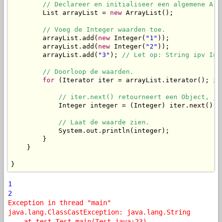
// Declareer en initialiseer een algemene Arr
        List arrayList = 
new
 ArrayList();

// Voeg de Integer waarden toe.
        arrayList.add(
new
 Integer(
"1"
));

        arrayList.add(
new
 Integer(
"2"
));

        arrayList.add(
"3"
); 
// Let op: String ipv Int
// Doorloop de waarden.
for
 (Iterator iter = arrayList.iterator(); it
// iter.next() retourneert een Object, je
            Integer integer = (Integer) iter.next();

// Laat de waarde zien.
            System.out.println(integer);

        }

    }

}
1
2
Exception in thread "main"
java.lang.ClassCastException: java.lang.String
at test.Test.main(Test.java:23)