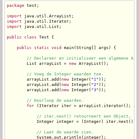
package
 test;

import
import
import
 java.util.List;

public
class
 Test {

public
static
void
 main(String[] args) {

// Declareer en initialiseer een algemene Arr
        List arrayList = 
new
 ArrayList();

// Voeg de Integer waarden toe.
        arrayList.add(
new
 Integer(
"1"
));

        arrayList.add(
new
 Integer(
"2"
));

        arrayList.add(
new
 Integer(
"3"
));

// Doorloop de waarden.
for
 (Iterator iter = arrayList.iterator(); it
// iter.next() retourneert een Object, je
            Integer integer = (Integer) iter.next();

// Laat de waarde zien.
            System.out.println(integer);
