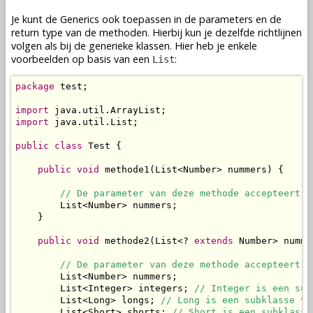
Je kunt de Generics ook toepassen in de parameters en de
return type van de methoden. Hierbij kun je dezelfde richtlijnen
volgen als bij de generieke klassen. Hier heb je enkele
voorbeelden op basis van een
:
List
package
 test;

import
import
 java.util.List;

public
class
 Test {

public
void
 methode1(List<Number> nummers) {

// De parameter van deze methode accepteert d
        List<Number> nummers;

    }

public
void
 methode2(List<? 
extends
 Number> nummer
// De parameter van deze methode accepteert d
        List<Number> nummers;

        List<Integer> integers; 
// Integer is een sub
        List<Long> longs; 
// Long is een subklasse va
        List<Short> shorts; 
// Short is een subklasse