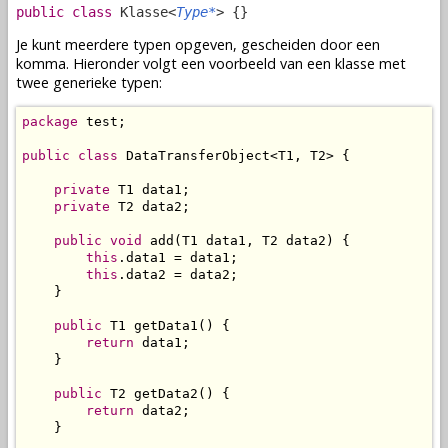
public class
Klasse<
Type*
> {}
Je kunt meerdere typen opgeven, gescheiden door een
komma. Hieronder volgt een voorbeeld van een klasse met
twee generieke typen:
package
 test;

public
class
 DataTransferObject<T1, T2> {

private
 T1 data1;

private
 T2 data2;

public
void
 add(T1 data1, T2 data2) {

this
.data1 = data1;

this
.data2 = data2;

    }

public
 T1 getData1() {

return
 data1;

    }

public
 T2 getData2() {

return
 data2;

    }
