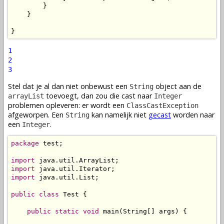
        }

    }

}
1
2
3
Stel dat je al dan niet onbewust een
object aan de
String
toevoegt, dan zou die cast naar
arrayList
Integer
problemen opleveren: er wordt een
ClassCastException
afgeworpen. Een
kan namelijk niet
gecast
worden naar
String
een
.
Integer
package
 test;

import
import
import
 java.util.List;

public
class
 Test {

public
static
void
 main(String[] args) {
