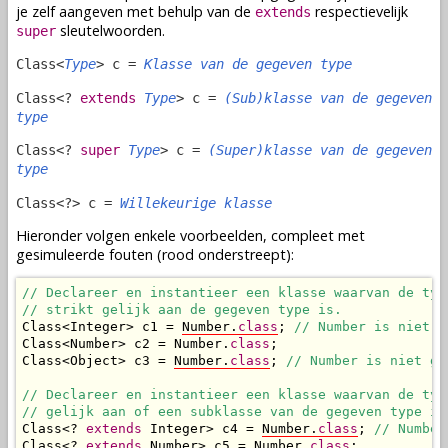
je zelf aangeven met behulp van de
respectievelijk
extends
sleutelwoorden.
super
Class<
Type
> c =
Klasse van de gegeven type
Class<?
extends
Type
> c =
(Sub)klasse van de gegeven
type
Class<?
super
Type
> c =
(Super)klasse van de gegeven
type
Class<?> c =
Willekeurige klasse
Hieronder volgen enkele voorbeelden, compleet met
gesimuleerde fouten (rood onderstreept):
// Declareer en instantieer een klasse waarvan de type
// strikt gelijk aan de gegeven type is.
Class<Integer> c1 = 
Number.
class
; 
// Number is niet g
Class<Number> c2 = Number.
class
;

Class<Object> c3 = 
Number.
class
; 
// Number is niet ge
// Declareer en instantieer een klasse waarvan de type
// gelijk aan of een subklasse van de gegeven type is
Class<? 
extends
 Integer> c4 = 
Number.
class
; 
// Number
Class<? 
extends
 Number> c5 = Number.
class
;
