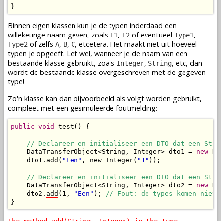
}
Binnen eigen klassen kun je de typen inderdaad een
willekeurige naam geven, zoals
,
of eventueel
,
T1
T2
Type1
of zelfs
,
,
, etcetera. Het maakt niet uit hoeveel
Type2
A
B
C
typen je opgeeft. Let wel, wanneer je de naam van een
bestaande klasse gebruikt, zoals
,
, etc, dan
Integer
String
wordt de bestaande klasse overgeschreven met de gegeven
type!
Zo'n klasse kan dan bijvoorbeeld als volgt worden gebruikt,
compleet met een gesimuleerde foutmelding:
public
void
 test() {

// Declareer en initialiseer een DTO dat een Stri
    DataTransferObject<String, Integer> dto1 = 
new
 Da
    dto1.add(
"Een"
, new Integer(
"1"
));

// Declareer en initialiseer een DTO dat een Stri
    DataTransferObject<String, Integer> dto2 = 
new
 Da
    dto2.
add
(1, 
"Een"
); 
// Fout: de types komen niet 
}