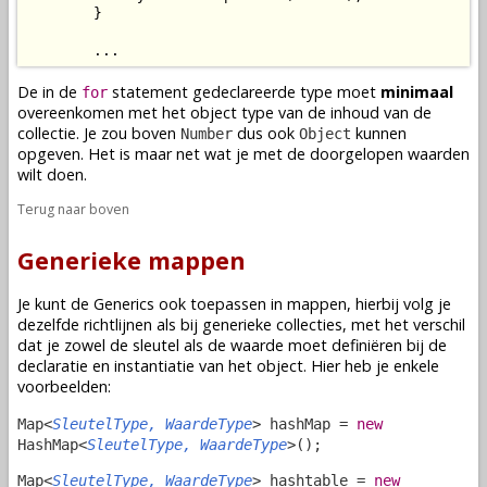
        }

        ...
De in de
statement gedeclareerde type moet
minimaal
for
overeenkomen met het object type van de inhoud van de
collectie. Je zou boven
dus ook
kunnen
Number
Object
opgeven. Het is maar net wat je met de doorgelopen waarden
wilt doen.
Terug naar boven
Generieke mappen
Je kunt de Generics ook toepassen in mappen, hierbij volg je
dezelfde richtlijnen als bij generieke collecties, met het verschil
dat je zowel de sleutel als de waarde moet definiëren bij de
declaratie en instantiatie van het object. Hier heb je enkele
voorbeelden:
Map<
SleutelType, WaardeType
> hashMap =
new
HashMap<
SleutelType, WaardeType
>();
Map<
SleutelType, WaardeType
> hashtable =
new