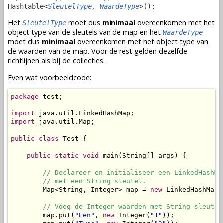
Hashtable<
SleutelType, WaardeType
>();
Het
moet dus
minimaal
overeenkomen met het
SleutelType
object type van de sleutels van de map en het
WaardeType
moet dus
minimaal
overeenkomen met het object type van
de waarden van de map. Voor de rest gelden dezelfde
richtlijnen als bij de collecties.
Even wat voorbeeldcode:
package
 test;

import
import
 java.util.Map;

public
class
 Test {

public
static
void
 main(String[] args) {

// Declareer en initialiseer een LinkedHashMap
        // met een String sleutel.
        Map<String, Integer> map = 
new
 LinkedHashMap<
// Voeg de Integer waarden met String sleutel
        map.put(
"Een"
, 
new
 Integer(
"1"
));
