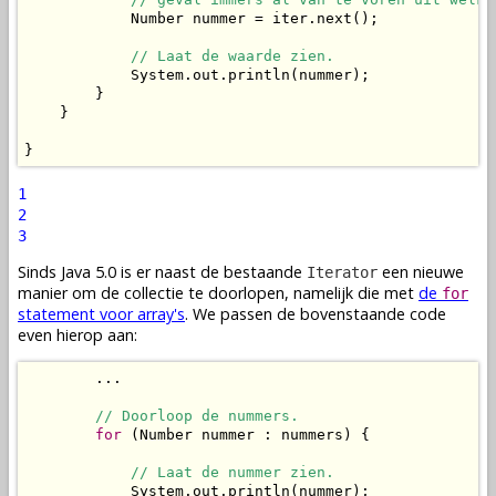
            Number nummer = iter.next();

// Laat de waarde zien.
            System.out.println(nummer);

        }

    }

}
1
2
3
Sinds Java 5.0 is er naast de bestaande
een nieuwe
Iterator
manier om de collectie te doorlopen, namelijk die met
de
for
statement voor array's
. We passen de bovenstaande code
even hierop aan:
        ...

// Doorloop de nummers.
for
 (Number nummer : nummers) {

// Laat de nummer zien.
            System.out.println(nummer);
