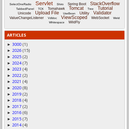
Servlet
StackOverflow
Spring Boot
SelectOneRadio
Shiro
Tomcat
Tutorial
Tomahawk
TabbedPanel
TCK
Tree
Upload File
Validator
Utility
Unicode
UseBean
ViewScoped
ValueChangeListener
WebSocket
Vdldoc
Weld
WildFly
Whitespace
ARTICLES
3000
(1)
►
2026
(15)
►
2025
(2)
►
2024
(7)
►
2023
(4)
►
2022
(2)
►
2021
(4)
►
2020
(8)
►
2019
(2)
►
2018
(4)
►
2017
(2)
►
2016
(6)
►
2015
(7)
►
2014
(4)
►