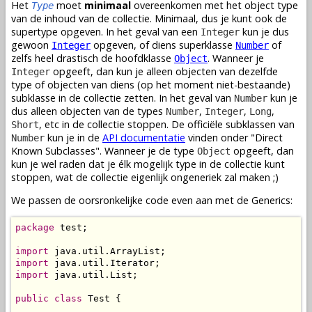
Het
moet
minimaal
overeenkomen met het object type
Type
van de inhoud van de collectie. Minimaal, dus je kunt ook de
supertype opgeven. In het geval van een
kun je dus
Integer
gewoon
opgeven, of diens superklasse
of
Integer
Number
zelfs heel drastisch de hoofdklasse
. Wanneer je
Object
opgeeft, dan kun je alleen objecten van dezelfde
Integer
type of objecten van diens (op het moment niet-bestaande)
subklasse in de collectie zetten. In het geval van
kun je
Number
dus alleen objecten van de types
,
,
,
Number
Integer
Long
, etc in de collectie stoppen. De officiële subklassen van
Short
kun je in de
API documentatie
vinden onder "Direct
Number
Known Subclasses". Wanneer je de type
opgeeft, dan
Object
kun je wel raden dat je élk mogelijk type in de collectie kunt
stoppen, wat de collectie eigenlijk ongeneriek zal maken ;)
We passen de oorsronkelijke code even aan met de Generics:
package
 test;

import
import
import
 java.util.List;

public
class
 Test {
