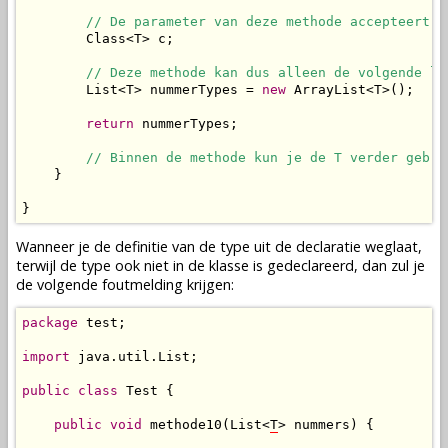
// De parameter van deze methode accepteert d
        Class<T> c;

// Deze methode kan dus alleen de volgende li
        List<T> nummerTypes = 
new
 ArrayList<T>();

return
 nummerTypes;

// Binnen de methode kun je de T verder gebru
    }

}
Wanneer je de definitie van de type uit de declaratie weglaat,
terwijl de type ook niet in de klasse is gedeclareerd, dan zul je
de volgende foutmelding krijgen:
package
 test;

import
 java.util.List;

public
class
 Test {

public
void
 methode10(List<
T
> nummers) {
