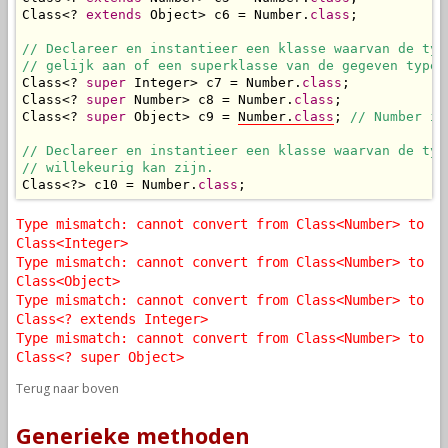
Class<? 
extends
 Object> c6 = Number.
class
;

// Declareer en instantieer een klasse waarvan de type
// gelijk aan of een superklasse van de gegeven type 
Class<? 
super
 Integer> c7 = Number.
class
;

Class<? 
super
 Number> c8 = Number.
class
;

Class<? 
super
 Object> c9 = 
Number.
class
; 
// Number is
// Declareer en instantieer een klasse waarvan de type
// willekeurig kan zijn.
Class<?> c10 = Number.
class
;
Type mismatch: cannot convert from Class<Number> to
Class<Integer>
Type mismatch: cannot convert from Class<Number> to
Class<Object>
Type mismatch: cannot convert from Class<Number> to
Class<? extends Integer>
Type mismatch: cannot convert from Class<Number> to
Class<? super Object>
Terug naar boven
Generieke methoden