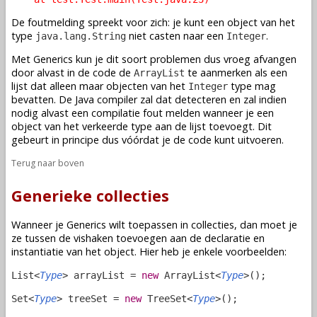
De foutmelding spreekt voor zich: je kunt een object van het
type
niet casten naar een
.
java.lang.String
Integer
Met Generics kun je dit soort problemen dus vroeg afvangen
door alvast in de code de
te aanmerken als een
ArrayList
lijst dat alleen maar objecten van het
type mag
Integer
bevatten. De Java compiler zal dat detecteren en zal indien
nodig alvast een compilatie fout melden wanneer je een
object van het verkeerde type aan de lijst toevoegt. Dit
gebeurt in principe dus vóórdat je de code kunt uitvoeren.
Terug naar boven
Generieke collecties
Wanneer je Generics wilt toepassen in collecties, dan moet je
ze tussen de vishaken toevoegen aan de declaratie en
instantiatie van het object. Hier heb je enkele voorbeelden:
List<
Type
> arrayList =
new
ArrayList<
Type
>();
Set<
Type
> treeSet =
new
TreeSet<
Type
>();