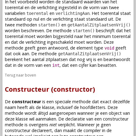
In het voorbeeld worden de standaard waarden van het
toerental en de verlichting ingesteld in de vorm van twee
variabelen
en
. Het toerental staat
toerental
verlichtingAan
standaard op nul en de verlichting staat standaard uit. De
twee
methoden
en
starten()
getAantalZitplaatsenVrij()
worden beschreven. De
methode
beschrijft dat het
starten()
toerental moet worden bijgesteld naar het minimum toerental
en dat de verlichting ingeschakeld moet worden. Deze
methode
geeft geen antwoord, de element type
geeft
void
dat ook aan. De
methode
getAantalZitplaatsenVrij()
berekent het aantal zitplaatsen dat nog vrij is en beantwoordt
dat in de vorm van een
, dat een cijfer kan bevatten.
int
Terug naar boven
Constructeur (constructor)
De
constructeur
is een speciale
methode
dat exact dezelfde
naam heeft als de
klasse
, inclusief de hoofdletters. Deze
methode
wordt áltijd aangeroepen wanneer je een
object
van
deze
klasse
wil aanmaken. De
declaratie
van een constructeur
methode
is overigens
niet
verplicht. Wanneer je geen
constructeur
declareert
, dan maakt de compiler in de