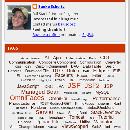
Bauke Scholtz
Full Stack Principal Engineer.
Interested in hiring me?
Contact me via
balusc.org
.
Feeling thankful?
Buy me a coffee
or donate at
PayPal
.
TAGS
CDI
AI
Ajax
ActionListener
Authentication
Book
Communication
Composite Component
Configuration
Converter
DataTable
Custom Component
DAO
Design
CSS
CSV
Eclipse
DTO
Dutch
EJB
Download File
Patterns
EAR
Facelets
Filter
Faces
EL
Exception-Handling
Focus
Glassfish
Immediate
Highlight
HTML5
i18n
Include
JSF
JSF2
JSP
JavaScript
JPA
JDBC
Managed Bean
MySQL
Messages
Mojarra
OmniFaces
OmniHai
Performance
Passthrough
PhaseListener
Rant
POST-Redirect-GET
PrimeFaces
Quarkus
Renderer
SelectOneMenu
Records
SelectBooleanCheckbox
Servlet
StackOverflow
Spring Boot
SelectOneRadio
Shiro
Tomcat
Tutorial
Tomahawk
TabbedPanel
TCK
Tree
Upload File
Validator
Utility
Unicode
UseBean
ViewScoped
ValueChangeListener
WebSocket
Vdldoc
Weld