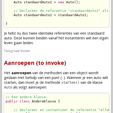
    Auto standaardAuto1 = 
new
 Auto();

// Declareer de referentie "standaardAuto2" als e
    Auto standaardAuto2 = standaardAuto1;

}
Je hebt nu dus twee identieke referenties van een standaard
auto. Deze kunnen beiden vanaf het
instantieren
wel een eigen
leven gaan leiden.
Terug naar boven
Aanroepen (to invoke)
Het
aanroepen
van de
methoden
van een
object
wordt
gedaan met behulp van een punt (
). Wanneer je een auto wilt
.
starten, dan moet je de
methode
van de
klasse
starten()
als volgt aanroepen:
Auto
// Een andere klasse.
public
class
 AndereKlasse {

// Declareer en instantieer de referentie "alfaRo