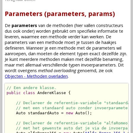
Parameters (parameters, params)
De
parameters
van de
methoden
(hier vallen
constructeurs
dus ook onder) worden gebruikt om specifieke informatie te
leveren, waarmee een
methode
verder kan werken. De
parameters van een
methode
moet je tussen de haakjes
definieren. Wanneer je een
methode
met de parameters wil
aanroepen
, dan moeten de
element typen
exact dezelfde zijn.
Je kunt meerdere
methoden
maken met dezelfde benaming,
maar met allemaal verschillende typen invoerparameters. Dit
wordt overigens
method overloading
genoemd, zie ook
Objecten - Methoden overladen
.
// Een andere klasse.
public
class
 AndereKlasse {

// Declareer de referentie-variabele "standaardAu
// met een standaard auto zonder invoerparameters
    Auto standaardAuto = 
new
 Auto();

// Declareer de referentie-variabele "alfaRomeo15
// met het gewenste auto dat je via de invoerpara