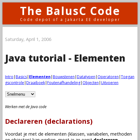
The BalusC Code
Code depot of a Jakarta EE developer
Saturday, April 1, 2006
Java tutorial - Elementen
Intro
|
Basics
|
Elementen
|
Bouwstenen
|
Datatypen
|
Operatoren
|
Toegan
gscontrole
|
Draaiboek
|
Foutenafhandeling
|
Objecten
|
Uitvoeren
Werken met de Java code
Declareren (declarations)
Voordat je met de elementen (
klassen
,
variabelen
,
methoden
en
objecten
) kan werken, moet je ze eerst
declareren