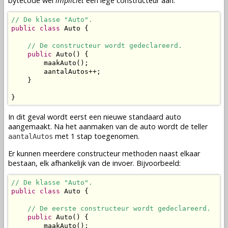
bytecode
wel
impliciet
een lege constructeur aan.
// De klasse "Auto".
public
class
 Auto {

// De constructeur wordt gedeclareerd.
public
 Auto() {

        maakAuto();

        aantalAutos++;

    }

}
In dit geval wordt eerst een nieuwe standaard auto
aangemaakt. Na het aanmaken van de auto wordt de teller
met 1 stap toegenomen.
aantalAutos
Er kunnen meerdere constructeur
methoden
naast elkaar
bestaan, elk afhankelijk van de invoer. Bijvoorbeeld:
// De klasse "Auto".
public
class
 Auto {

// De eerste constructeur wordt gedeclareerd.
public
 Auto() {

        maakAuto();
