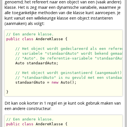
genoemd; het refereert naar een
object
van een (vaak andere)
klasse
. Het is zeg maar een dynamische
variabele
, waarmee je
alle toegankelijke
methoden
van die
klasse
kunt aanroepen. Je
kunt vanuit een willekeurige
klasse
een
object
instantieren
(aanmaken) als volgt:
// Een andere klasse.
public
class
 AndereKlasse {

// Het object wordt gedeclareerd als een referent
// variabele "standaardAuto" wordt bekend gemaakt
// "Auto". De referentie-variabele "standaardAuto
    Auto standaardAuto;

// Het object wordt geinstantieerd (aangemaakt). 
// "standaardAuto" is nu gevuld met een standaard
    standaardAuto = 
new
 Auto();

}
Dit kan ook korter in 1 regel en je kunt ook gebruik maken van
een andere
constructeur
:
// Een andere klasse.
public
class
 AndereKlasse {
