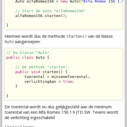
    Auto alfaRomeo156 = 
new
 Auto(
"Alfa Romeo 156 1.9 
// Start de auto "alfaRomeo156"
    alfaRomeo156.starten();

}
Hiermee wordt dus de
methode
van de
klasse
starten()
aangeroepen:
Auto
// De klasse "Auto".
public
class
 Auto {

// De methode "starten".
public
void
 starten() {

        toerental = minimumToerental;

        verlichtingAan = 
true
;

    }

}
De toerental wordt nu dus gelijkgesteld aan de minimum
toerental van een Alfa Romeo 156 1.9 JTD SW. Tevens wordt
de verlichting ingeschakeld.
Terug naar boven