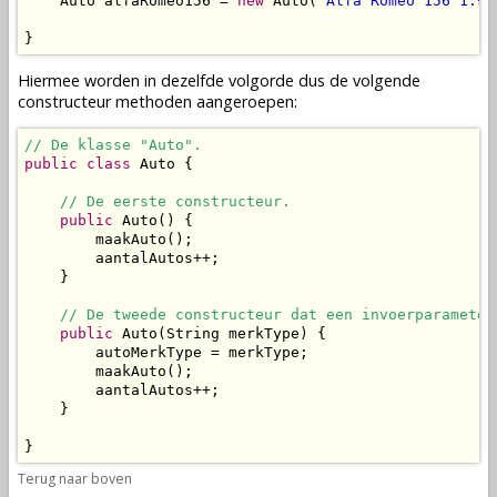
    Auto alfaRomeo156 = 
new
 Auto(
"Alfa Romeo 156 1.9 
}
Hiermee worden in dezelfde volgorde dus de volgende
constructeur methoden
aangeroepen
:
// De klasse "Auto".
public
class
 Auto {

// De eerste constructeur.
public
 Auto() {

        maakAuto();

        aantalAutos++;

    }

// De tweede constructeur dat een invoerparameter
public
 Auto(String merkType) {

        autoMerkType = merkType;

        maakAuto();

        aantalAutos++;

    }

}
Terug naar boven