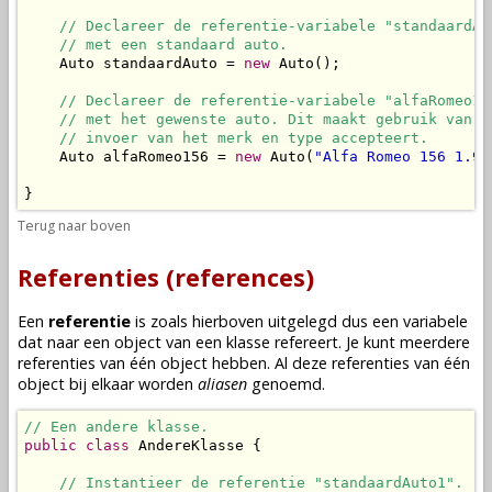
// Declareer de referentie-variabele "standaardAu
// met een standaard auto.
    Auto standaardAuto = 
new
 Auto();

// Declareer de referentie-variabele "alfaRomeo15
// met het gewenste auto. Dit maakt gebruik van d
// invoer van het merk en type accepteert.
    Auto alfaRomeo156 = 
new
 Auto(
"Alfa Romeo 156 1.9 
}
Terug naar boven
Referenties (references)
Een
referentie
is zoals hierboven uitgelegd dus een
variabele
dat naar een
object
van een
klasse
refereert. Je kunt meerdere
referenties van één
object
hebben. Al deze referenties van één
object
bij elkaar worden
aliasen
genoemd.
// Een andere klasse.
public
class
 AndereKlasse {

// Instantieer de referentie "standaardAuto1".