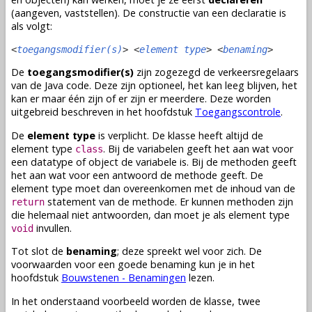
(aangeven, vaststellen). De constructie van een declaratie is
als volgt:
<
toegangsmodifier(s)
> <
element type
> <
benaming
>
De
toegangsmodifier(s)
zijn zogezegd de verkeersregelaars
van de Java code. Deze zijn optioneel, het kan leeg blijven, het
kan er maar één zijn of er zijn er meerdere. Deze worden
uitgebreid beschreven in het hoofdstuk
Toegangscontrole
.
De
element type
is verplicht. De
klasse
heeft altijd de
element type
. Bij de
variabelen
geeft het aan wat voor
class
een
datatype
of
object
de
variabele
is. Bij de
methoden
geeft
het aan wat voor een antwoord de
methode
geeft. De
element type moet dan overeenkomen met de inhoud van de
statement van de
methode
. Er kunnen
methoden
zijn
return
die helemaal niet antwoorden, dan moet je als element type
invullen.
void
Tot slot de
benaming
; deze spreekt wel voor zich. De
voorwaarden voor een goede benaming kun je in het
hoofdstuk
Bouwstenen - Benamingen
lezen.
In het onderstaand voorbeeld worden de
klasse
, twee