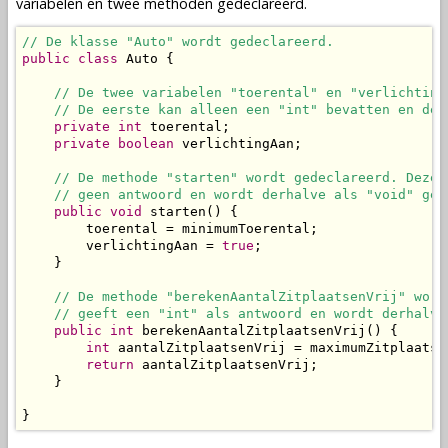
variabelen
en twee
methoden
gedeclareerd.
// De klasse "Auto" wordt gedeclareerd.
public
class
 Auto {

// De twee variabelen "toerental" en "verlichting
// De eerste kan alleen een "int" bevatten en de 
private
int
 toerental;

private
boolean
 verlichtingAan;

// De methode "starten" wordt gedeclareerd. Deze 
// geen antwoord en wordt derhalve als "void" ged
public
void
 starten() {

        toerental = minimumToerental;

        verlichtingAan = 
true
;

    }

// De methode "berekenAantalZitplaatsenVrij" word
// geeft een "int" als antwoord en wordt derhalve
public
int
 berekenAantalZitplaatsenVrij() {

int
 aantalZitplaatsenVrij = maximumZitplaatse
return
 aantalZitplaatsenVrij;

    }

}