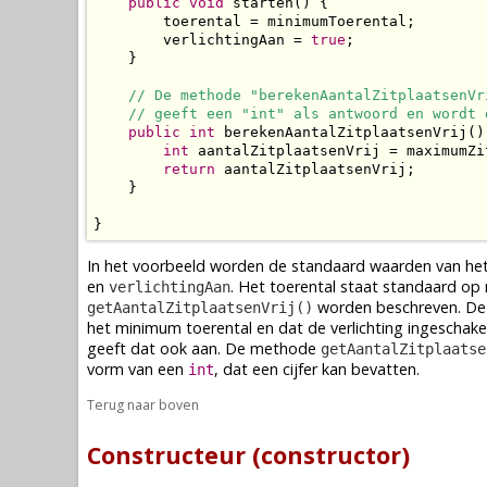
public
void
 starten() {

        toerental = minimumToerental;

        verlichtingAan = 
true
;

    }

// De methode "berekenAantalZitplaatsenVr
// geeft een "int" als antwoord en wordt 
public
int
 berekenAantalZitplaatsenVrij() 
int
 aantalZitplaatsenVrij = maximumZi
return
 aantalZitplaatsenVrij;

    }

}
In het voorbeeld worden de standaard waarden van het 
en
. Het toerental staat standaard op 
verlichtingAan
worden beschreven. D
getAantalZitplaatsenVrij()
het minimum toerental en dat de verlichting ingescha
geeft dat ook aan. De
methode
getAantalZitplaatse
vorm van een
, dat een cijfer kan bevatten.
int
Terug naar boven
Constructeur (constructor)