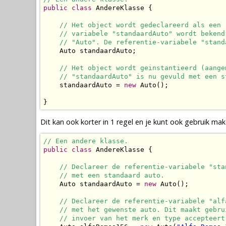
public
class
 AndereKlasse {

// Het object wordt gedeclareerd als een 
// variabele "standaardAuto" wordt bekend
// "Auto". De referentie-variabele "stand
    Auto standaardAuto;

// Het object wordt geinstantieerd (aange
// "standaardAuto" is nu gevuld met een s
    standaardAuto = 
new
 Auto();

}
Dit kan ook korter in 1 regel en je kunt ook gebruik m
// Een andere klasse.
public
class
 AndereKlasse {

// Declareer de referentie-variabele "sta
// met een standaard auto.
    Auto standaardAuto = 
new
 Auto();

// Declareer de referentie-variabele "alf
// met het gewenste auto. Dit maakt gebru
// invoer van het merk en type accepteert