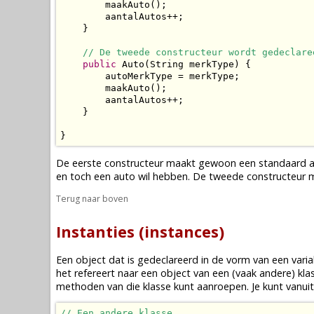
        maakAuto();

        aantalAutos++;

    }

// De tweede constructeur wordt gedeclare
public
 Auto(String merkType) {

        autoMerkType = merkType;

        maakAuto();

        aantalAutos++;

    }

}
De eerste constructeur maakt gewoon een standaard aut
en toch een auto wil hebben. De tweede constructeur 
Terug naar boven
Instanties (instances)
Een
object
dat is
gedeclareerd
in de vorm van een
vari
het refereert naar een
object
van een (vaak andere)
kla
methoden
van die
klasse
kunt aanroepen. Je kunt vanuit
// Een andere klasse.