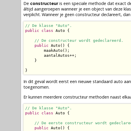
De
constructeur
is een speciale
methode
dat exact d
áltijd aangeroepen wanneer je een
object
van deze
kla
verplicht. Wanneer je geen constructeur
declareert
, dan
// De klasse "Auto".
public
class
 Auto {

// De constructeur wordt gedeclareerd.
public
 Auto() {

        maakAuto();

        aantalAutos++;

    }

}
In dit geval wordt eerst een nieuwe standaard auto a
toegenomen.
Er kunnen meerdere constructeur
methoden
naast elkaa
// De klasse "Auto".
public
class
 Auto {

// De eerste constructeur wordt gedeclare
public
 Auto() {
