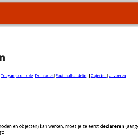
en
|
Toegangscontrole
|
Draaiboek
|
Foutenafhandeling
|
Objecten
|
Uitvoeren
hoden
en
objecten
) kan werken, moet je ze eerst
declareren
(aang
gt: