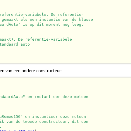
referentie-variabele. De referentie-
 gemaakt als een instantie van de klasse
aardAuto" is op dit moment nog leeg.
maakt). De referentie-variabele
tandaard auto.
aken van een andere
constructeur
:
ndaardAuto" en instantieer deze meteen
aRomeo156" en instantieer deze meteen
ik van de tweede constructeur, dat een
.