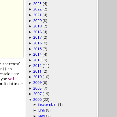
2023
(4)
►
2022
(2)
►
2021
(4)
►
2020
(8)
►
2019
(2)
►
2018
(4)
►
2017
(2)
►
2016
(6)
►
2015
(7)
►
2014
(4)
►
2013
(9)
►
n
toerental
2012
(11)
►
en
en()
2011
(2)
►
esteld naar
2010
(10)
►
 type
void
2009
(6)
►
ordt dat in de
2008
(7)
►
2007
(19)
►
2006
(22)
▼
September
(1)
►
June
(8)
►
May
(2)
►