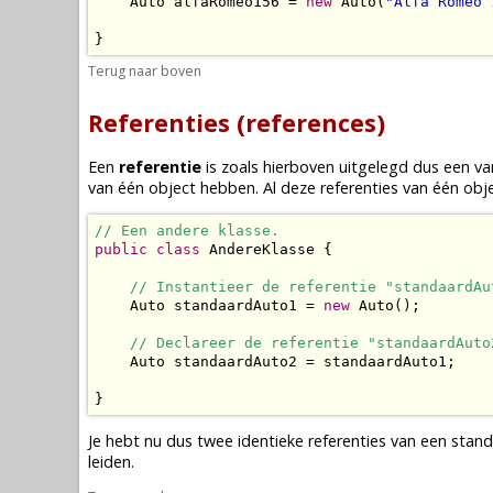
    Auto alfaRomeo156 = 
new
 Auto(
"Alfa Romeo 
}
Terug naar boven
Referenties (references)
Een
referentie
is zoals hierboven uitgelegd dus een
va
van één
object
hebben. Al deze referenties van één
obj
// Een andere klasse.
public
class
 AndereKlasse {

// Instantieer de referentie "standaardAu
    Auto standaardAuto1 = 
new
 Auto();

// Declareer de referentie "standaardAuto
    Auto standaardAuto2 = standaardAuto1;

}
Je hebt nu dus twee identieke referenties van een sta
leiden.