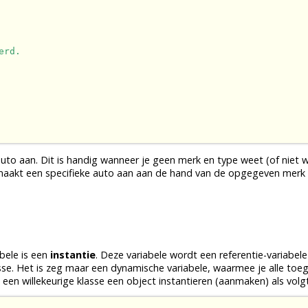
erd.
o aan. Dit is handig wanneer je geen merk en type weet (of niet w
maakt een specifieke auto aan aan de hand van de opgegeven merk 
abele
is een
instantie
. Deze
variabele
wordt een referentie-variabel
sse
. Het is zeg maar een dynamische
variabele
, waarmee je alle toeg
 een willekeurige
klasse
een
object
instantieren (aanmaken) als volgt