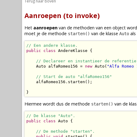
Terug naar boven
Aanroepen (to invoke)
Het
aanroepen
van de
methoden
van een
object
wordt
moet je de
methode
van de
klasse
als
starten()
Auto
// Een andere klasse.
public
class
 AndereKlasse {

// Declareer en instantieer de referentie
    Auto alfaRomeo156 = 
new
 Auto(
"Alfa Romeo 
// Start de auto "alfaRomeo156"
    alfaRomeo156.starten();

}
Hiermee wordt dus de
methode
van de
kla
starten()
// De klasse "Auto".
public
class
 Auto {

// De methode "starten".
public
void
 starten() {
