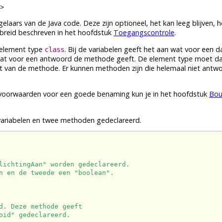
>
laars van de Java code. Deze zijn optioneel, het kan leeg blijven, h
ebreid beschreven in het hoofdstuk
Toegangscontrole
.
e element type
. Bij de
variabelen
geeft het aan wat voor een
d
class
wat voor een antwoord de
methode
geeft. De element type moet d
t van de
methode
. Er kunnen
methoden
zijn die helemaal niet antw
e voorwaarden voor een goede benaming kun je in het hoofdstuk
Bou
variabelen
en twee
methoden
gedeclareerd.
lichtingAan" worden gedeclareerd.
n en de tweede een "boolean".
d. Deze methode geeft
oid" gedeclareerd.