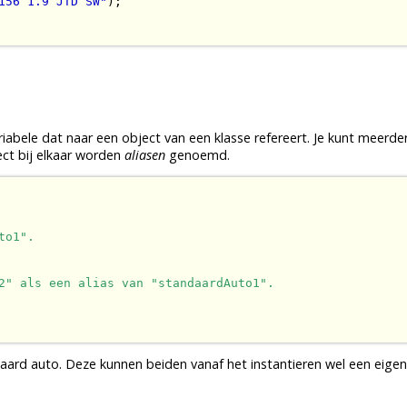
156 1.9 JTD SW"
);

riabele
dat naar een
object
van een
klasse
refereert. Je kunt meerder
ect
bij elkaar worden
aliasen
genoemd.
to1".
2" als een alias van "standaardAuto1".
ndaard auto. Deze kunnen beiden vanaf het
instantieren
wel een eigen