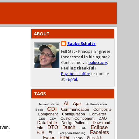
ABOUT
Bauke Scholtz
Full Stack Principal Engineer.
Interested in hiring me?
Contact me via
balusc.org
.
Feeling thankful?
Buy me a coffee
or donate
at
PayPal
.
TAGS
AI
Ajax
ActionListener
Authentication
CDI
Communication
Composite
Book
Component
Configuration
Converter
Custom Component
DAO
CSS
CSV
DataTable
Download
Design Patterns
even,
Eclipse
DTO
Dutch
File
EAR
Facelets
EJB
EL
Exception-Handling
Filter
Faces
Glassfish
Focus