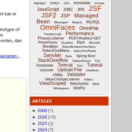
Immediate
Highlight
HTML5
i18n
Include
JSF
JavaScript
JPA
JDBC
et kan er
JSF2
Managed
JSP
Bean
MySQL
Messages
Mojarra
OmniFaces
OmniHai
atatype
of
Performance
an
Passthrough
PhaseListener
POST-Redirect-GET
oorden, dan
Rant
PrimeFaces
Quarkus
Records
Renderer
SelectBooleanCheckbox
SelectOneMenu
SelectOneRadio
Servlet
wstenen -
Spring Boot
Shiro
StackOverflow
TabbedPanel
TCK
Tomcat
Tutorial
Tomahawk
Tree
Upload File
Unicode
UseBean
Validator
Utility
ValueChangeListener
Vdldoc
ViewScoped
WebSocket
Weld
WildFly
Whitespace
ARTICLES
3000
(1)
►
2026
(15)
►
2025
(2)
►
2024
(7)
►