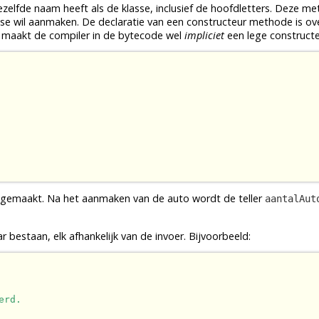
ezelfde naam heeft als de
klasse
, inclusief de hoofdletters. Deze
me
sse
wil aanmaken. De
declaratie
van een constructeur
methode
is ov
 maakt de compiler in de
bytecode
wel
impliciet
een lege constructe
angemaakt. Na het aanmaken van de auto wordt de teller
aantalAut
r bestaan, elk afhankelijk van de invoer. Bijvoorbeeld:
erd.