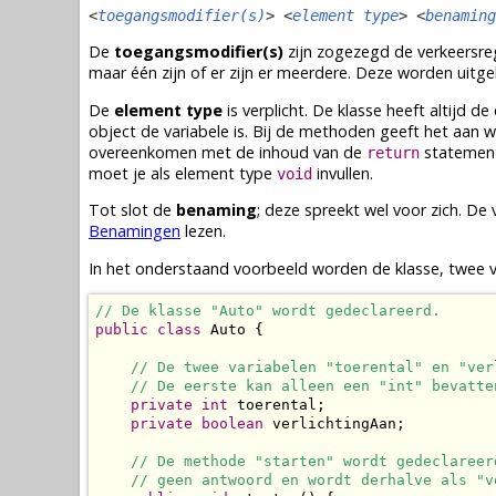
<
toegangsmodifier(s)
> <
element type
> <
benaming
De
toegangsmodifier(s)
zijn zogezegd de verkeersrege
maar één zijn of er zijn er meerdere. Deze worden uitg
De
element type
is verplicht. De
klasse
heeft altijd d
object
de
variabele
is. Bij de
methoden
geeft het aan 
overeenkomen met de inhoud van de
statemen
return
moet je als element type
invullen.
void
Tot slot de
benaming
; deze spreekt wel voor zich. D
Benamingen
lezen.
In het onderstaand voorbeeld worden de
klasse
, twee
// De klasse "Auto" wordt gedeclareerd.
public
class
 Auto {

// De twee variabelen "toerental" en "ver
// De eerste kan alleen een "int" bevatte
private
int
 toerental;

private
boolean
 verlichtingAan;

// De methode "starten" wordt gedeclareer
// geen antwoord en wordt derhalve als "v