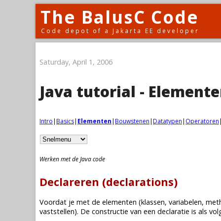
The BalusC Code
Code depot of a Jakarta EE developer
Saturday, April 1, 2006
Java tutorial - Element
Intro
|
Basics
|
Elementen
|
Bouwstenen
|
Datatypen
|
Operatoren
Werken met de Java code
Declareren (declarations)
Voordat je met de elementen (
klassen
,
variabelen
,
met
vaststellen). De constructie van een declaratie is als vol