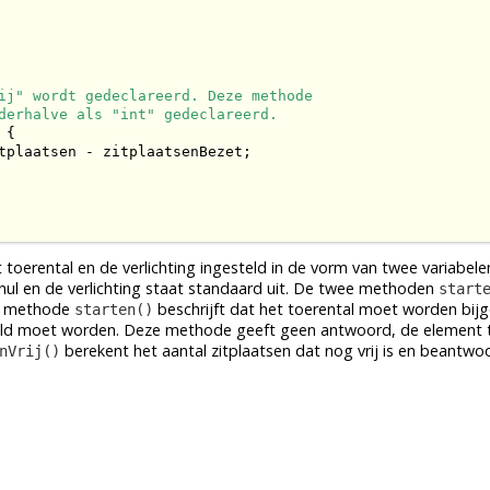
ij" wordt gedeclareerd. Deze methode
derhalve als "int" gedeclareerd.
{

tplaatsen - zitplaatsenBezet;

toerental en de verlichting ingesteld in de vorm van twee
variabele
nul en de verlichting staat standaard uit. De twee
methoden
start
e
methode
beschrijft dat het toerental moet worden bijg
starten()
keld moet worden. Deze
methode
geeft geen antwoord, de element
berekent het aantal zitplaatsen dat nog vrij is en beantwo
nVrij()