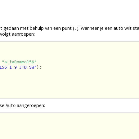
 gedaan met behulp van een punt (
). Wanneer je een auto wilt st
.
 volgt aanroepen:
 "alfaRomeo156".
156 1.9 JTD SW"
);

sse
aangeroepen:
Auto