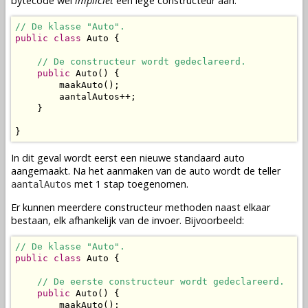
bytecode
wel
impliciet
een lege constructeur aan.
// De klasse "Auto".
public
class
 Auto {

// De constructeur wordt gedeclareerd.
public
 Auto() {

        maakAuto();

        aantalAutos++;

    }

}
In dit geval wordt eerst een nieuwe standaard auto
aangemaakt. Na het aanmaken van de auto wordt de teller
met 1 stap toegenomen.
aantalAutos
Er kunnen meerdere constructeur
methoden
naast elkaar
bestaan, elk afhankelijk van de invoer. Bijvoorbeeld:
// De klasse "Auto".
public
class
 Auto {

// De eerste constructeur wordt gedeclareerd.
public
 Auto() {

        maakAuto();
