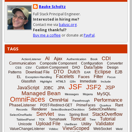
Bauke Scholtz
Full Stack Principal Engineer.
Interested in hiring me?
Contact me via
balusc.org
.
Feeling thankful?
Buy me a coffee
or donate at
PayPal
.
TAGS
CDI
AI
Ajax
ActionListener
Authentication
Book
Communication
Composite Component
Configuration
Converter
DataTable
Custom Component
DAO
Design
CSS
CSV
Eclipse
DTO
Dutch
EJB
Download File
Patterns
EAR
Facelets
Filter
Faces
EL
Exception-Handling
Focus
Glassfish
Immediate
Highlight
HTML5
i18n
Include
JSF
JSF2
JSP
JavaScript
JPA
JDBC
Managed Bean
MySQL
Messages
Mojarra
OmniFaces
OmniHai
Performance
Passthrough
PhaseListener
Rant
POST-Redirect-GET
PrimeFaces
Quarkus
Renderer
SelectOneMenu
Records
SelectBooleanCheckbox
Servlet
StackOverflow
Spring Boot
SelectOneRadio
Shiro
Tomcat
Tutorial
Tomahawk
TabbedPanel
TCK
Tree
Upload File
Validator
Utility
Unicode
UseBean
ViewScoped
ValueChangeListener
WebSocket
Vdldoc
Weld