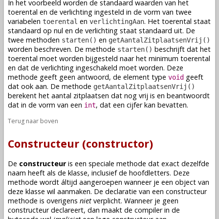
In het voorbeeld worden de standaard waarden van het
toerental en de verlichting ingesteld in de vorm van twee
variabelen
en
. Het toerental staat
toerental
verlichtingAan
standaard op nul en de verlichting staat standaard uit. De
twee
methoden
en
starten()
getAantalZitplaatsenVrij()
worden beschreven. De
methode
beschrijft dat het
starten()
toerental moet worden bijgesteld naar het minimum toerental
en dat de verlichting ingeschakeld moet worden. Deze
methode
geeft geen antwoord, de element type
geeft
void
dat ook aan. De
methode
getAantalZitplaatsenVrij()
berekent het aantal zitplaatsen dat nog vrij is en beantwoordt
dat in de vorm van een
, dat een cijfer kan bevatten.
int
Terug naar boven
Constructeur (constructor)
De
constructeur
is een speciale
methode
dat exact dezelfde
naam heeft als de
klasse
, inclusief de hoofdletters. Deze
methode
wordt áltijd aangeroepen wanneer je een
object
van
deze
klasse
wil aanmaken. De
declaratie
van een constructeur
methode
is overigens
niet
verplicht. Wanneer je geen
constructeur
declareert
, dan maakt de compiler in de