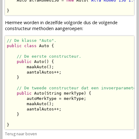
    Auto alfaRomeo156 = 
new
 Auto(
"Alfa Romeo 156 1.9 
}
Hiermee worden in dezelfde volgorde dus de volgende
constructeur methoden
aangeroepen
:
// De klasse "Auto".
public
class
 Auto {

// De eerste constructeur.
public
 Auto() {

        maakAuto();

        aantalAutos++;

    }

// De tweede constructeur dat een invoerparameter
public
 Auto(String merkType) {

        autoMerkType = merkType;

        maakAuto();

        aantalAutos++;

    }

}
Terug naar boven