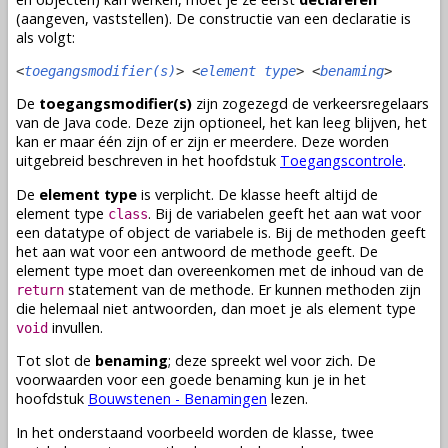
(aangeven, vaststellen). De constructie van een declaratie is
als volgt:
<
toegangsmodifier(s)
> <
element type
> <
benaming
>
De
toegangsmodifier(s)
zijn zogezegd de verkeersregelaars
van de Java code. Deze zijn optioneel, het kan leeg blijven, het
kan er maar één zijn of er zijn er meerdere. Deze worden
uitgebreid beschreven in het hoofdstuk
Toegangscontrole
.
De
element type
is verplicht. De
klasse
heeft altijd de
element type
. Bij de
variabelen
geeft het aan wat voor
class
een
datatype
of
object
de
variabele
is. Bij de
methoden
geeft
het aan wat voor een antwoord de
methode
geeft. De
element type moet dan overeenkomen met de inhoud van de
statement van de
methode
. Er kunnen
methoden
zijn
return
die helemaal niet antwoorden, dan moet je als element type
invullen.
void
Tot slot de
benaming
; deze spreekt wel voor zich. De
voorwaarden voor een goede benaming kun je in het
hoofdstuk
Bouwstenen - Benamingen
lezen.
In het onderstaand voorbeeld worden de
klasse
, twee