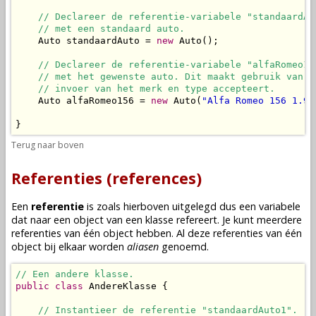
// Declareer de referentie-variabele "standaardAu
// met een standaard auto.
    Auto standaardAuto = 
new
 Auto();

// Declareer de referentie-variabele "alfaRomeo15
// met het gewenste auto. Dit maakt gebruik van d
// invoer van het merk en type accepteert.
    Auto alfaRomeo156 = 
new
 Auto(
"Alfa Romeo 156 1.9 
}
Terug naar boven
Referenties (references)
Een
referentie
is zoals hierboven uitgelegd dus een
variabele
dat naar een
object
van een
klasse
refereert. Je kunt meerdere
referenties van één
object
hebben. Al deze referenties van één
object
bij elkaar worden
aliasen
genoemd.
// Een andere klasse.
public
class
 AndereKlasse {

// Instantieer de referentie "standaardAuto1".