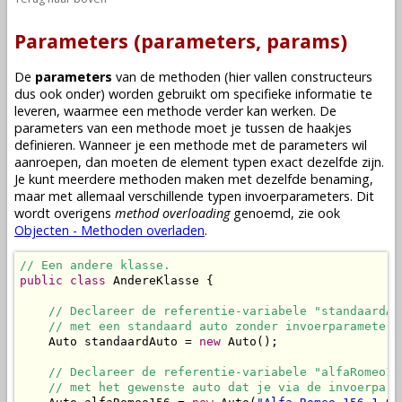
Parameters (parameters, params)
De
parameters
van de
methoden
(hier vallen
constructeurs
dus ook onder) worden gebruikt om specifieke informatie te
leveren, waarmee een
methode
verder kan werken. De
parameters van een
methode
moet je tussen de haakjes
definieren. Wanneer je een
methode
met de parameters wil
aanroepen
, dan moeten de
element typen
exact dezelfde zijn.
Je kunt meerdere
methoden
maken met dezelfde benaming,
maar met allemaal verschillende typen invoerparameters. Dit
wordt overigens
method overloading
genoemd, zie ook
Objecten - Methoden overladen
.
// Een andere klasse.
public
class
 AndereKlasse {

// Declareer de referentie-variabele "standaardAu
// met een standaard auto zonder invoerparameters
    Auto standaardAuto = 
new
 Auto();

// Declareer de referentie-variabele "alfaRomeo15
// met het gewenste auto dat je via de invoerpara