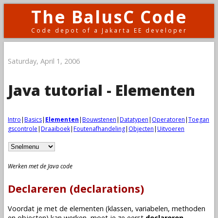
The BalusC Code
Code depot of a Jakarta EE developer
Saturday, April 1, 2006
Java tutorial - Elementen
Intro
|
Basics
|
Elementen
|
Bouwstenen
|
Datatypen
|
Operatoren
|
Toegan
gscontrole
|
Draaiboek
|
Foutenafhandeling
|
Objecten
|
Uitvoeren
Werken met de Java code
Declareren (declarations)
Voordat je met de elementen (
klassen
,
variabelen
,
methoden
en
objecten
) kan werken, moet je ze eerst
declareren