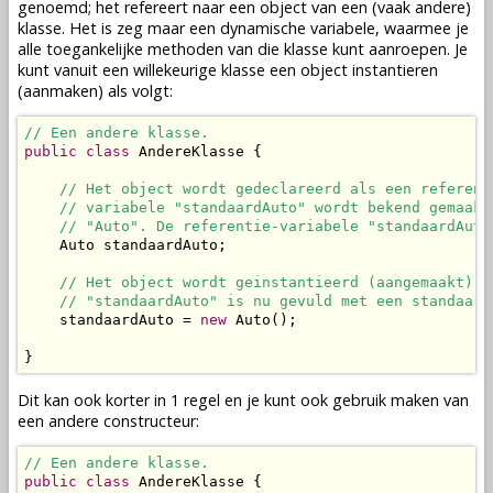
genoemd; het refereert naar een
object
van een (vaak andere)
klasse
. Het is zeg maar een dynamische
variabele
, waarmee je
alle toegankelijke
methoden
van die
klasse
kunt aanroepen. Je
kunt vanuit een willekeurige
klasse
een
object
instantieren
(aanmaken) als volgt:
// Een andere klasse.
public
class
 AndereKlasse {

// Het object wordt gedeclareerd als een referent
// variabele "standaardAuto" wordt bekend gemaakt
// "Auto". De referentie-variabele "standaardAuto
    Auto standaardAuto;

// Het object wordt geinstantieerd (aangemaakt). 
// "standaardAuto" is nu gevuld met een standaard
    standaardAuto = 
new
 Auto();

}
Dit kan ook korter in 1 regel en je kunt ook gebruik maken van
een andere
constructeur
:
// Een andere klasse.
public
class
 AndereKlasse {
