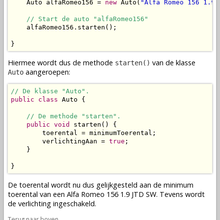
    Auto alfaRomeo156 = 
new
 Auto(
"Alfa Romeo 156 1.9 
// Start de auto "alfaRomeo156"
    alfaRomeo156.starten();

}
Hiermee wordt dus de
methode
van de
klasse
starten()
aangeroepen:
Auto
// De klasse "Auto".
public
class
 Auto {

// De methode "starten".
public
void
 starten() {

        toerental = minimumToerental;

        verlichtingAan = 
true
;

    }

}
De toerental wordt nu dus gelijkgesteld aan de minimum
toerental van een Alfa Romeo 156 1.9 JTD SW. Tevens wordt
de verlichting ingeschakeld.
Terug naar boven