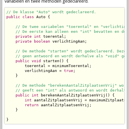
variabelen
en twee
methoden
gedeclareerd.
// De klasse "Auto" wordt gedeclareerd.
public
class
 Auto {

// De twee variabelen "toerental" en "verlichting
// De eerste kan alleen een "int" bevatten en de 
private
int
 toerental;

private
boolean
 verlichtingAan;

// De methode "starten" wordt gedeclareerd. Deze 
// geen antwoord en wordt derhalve als "void" ged
public
void
 starten() {

        toerental = minimumToerental;

        verlichtingAan = 
true
;

    }

// De methode "berekenAantalZitplaatsenVrij" word
// geeft een "int" als antwoord en wordt derhalve
public
int
 berekenAantalZitplaatsenVrij() {

int
 aantalZitplaatsenVrij = maximumZitplaatse
return
 aantalZitplaatsenVrij;

    }

}