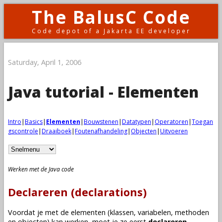
The BalusC Code
Code depot of a Jakarta EE developer
Saturday, April 1, 2006
Java tutorial - Elementen
Intro
|
Basics
|
Elementen
|
Bouwstenen
|
Datatypen
|
Operatoren
|
Toegan
gscontrole
|
Draaiboek
|
Foutenafhandeling
|
Objecten
|
Uitvoeren
Werken met de Java code
Declareren (declarations)
Voordat je met de elementen (
klassen
,
variabelen
,
methoden
en
objecten
) kan werken, moet je ze eerst
declareren