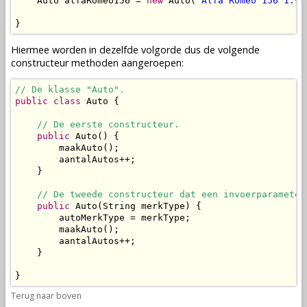
    Auto alfaRomeo156 = 
new
 Auto(
"Alfa Romeo 156 1.9 
}
Hiermee worden in dezelfde volgorde dus de volgende
constructeur methoden
aangeroepen
:
// De klasse "Auto".
public
class
 Auto {

// De eerste constructeur.
public
 Auto() {

        maakAuto();

        aantalAutos++;

    }

// De tweede constructeur dat een invoerparameter
public
 Auto(String merkType) {

        autoMerkType = merkType;

        maakAuto();

        aantalAutos++;

    }

}
Terug naar boven