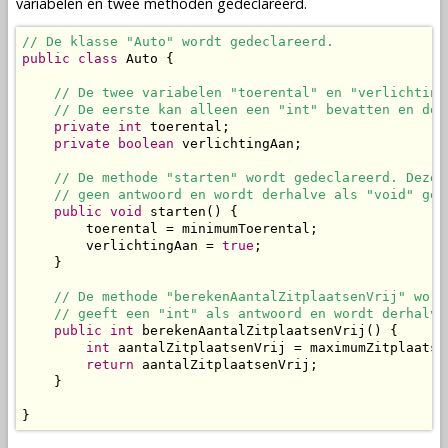
variabelen
en twee
methoden
gedeclareerd.
// De klasse "Auto" wordt gedeclareerd.
public
class
 Auto {

// De twee variabelen "toerental" en "verlichting
// De eerste kan alleen een "int" bevatten en de 
private
int
 toerental;

private
boolean
 verlichtingAan;

// De methode "starten" wordt gedeclareerd. Deze 
// geen antwoord en wordt derhalve als "void" ged
public
void
 starten() {

        toerental = minimumToerental;

        verlichtingAan = 
true
;

    }

// De methode "berekenAantalZitplaatsenVrij" word
// geeft een "int" als antwoord en wordt derhalve
public
int
 berekenAantalZitplaatsenVrij() {

int
 aantalZitplaatsenVrij = maximumZitplaatse
return
 aantalZitplaatsenVrij;

    }

}