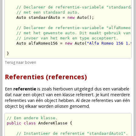
// Declareer de referentie-variabele "standaardAu
// met een standaard auto.
    Auto standaardAuto = 
new
 Auto();

// Declareer de referentie-variabele "alfaRomeo15
// met het gewenste auto. Dit maakt gebruik van d
// invoer van het merk en type accepteert.
    Auto alfaRomeo156 = 
new
 Auto(
"Alfa Romeo 156 1.9 
}
Terug naar boven
Referenties (references)
Een
referentie
is zoals hierboven uitgelegd dus een
variabele
dat naar een
object
van een
klasse
refereert. Je kunt meerdere
referenties van één
object
hebben. Al deze referenties van één
object
bij elkaar worden
aliasen
genoemd.
// Een andere klasse.
public
class
 AndereKlasse {

// Instantieer de referentie "standaardAuto1".