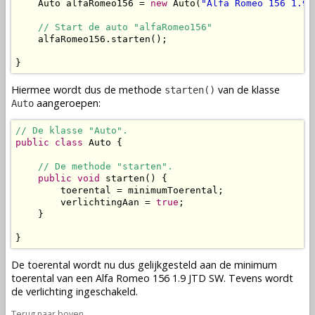
    Auto alfaRomeo156 = 
new
 Auto(
"Alfa Romeo 156 1.9 
// Start de auto "alfaRomeo156"
    alfaRomeo156.starten();

}
Hiermee wordt dus de
methode
van de
klasse
starten()
aangeroepen:
Auto
// De klasse "Auto".
public
class
 Auto {

// De methode "starten".
public
void
 starten() {

        toerental = minimumToerental;

        verlichtingAan = 
true
;

    }

}
De toerental wordt nu dus gelijkgesteld aan de minimum
toerental van een Alfa Romeo 156 1.9 JTD SW. Tevens wordt
de verlichting ingeschakeld.
Terug naar boven