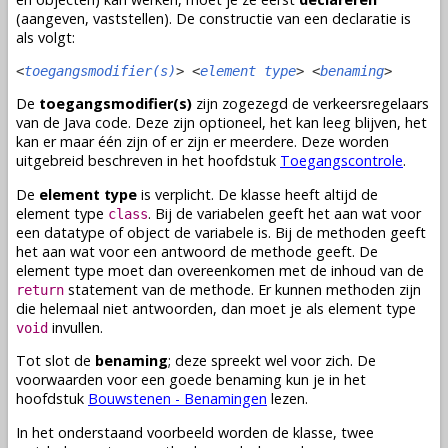
(aangeven, vaststellen). De constructie van een declaratie is
als volgt:
<
toegangsmodifier(s)
> <
element type
> <
benaming
>
De
toegangsmodifier(s)
zijn zogezegd de verkeersregelaars
van de Java code. Deze zijn optioneel, het kan leeg blijven, het
kan er maar één zijn of er zijn er meerdere. Deze worden
uitgebreid beschreven in het hoofdstuk
Toegangscontrole
.
De
element type
is verplicht. De
klasse
heeft altijd de
element type
. Bij de
variabelen
geeft het aan wat voor
class
een
datatype
of
object
de
variabele
is. Bij de
methoden
geeft
het aan wat voor een antwoord de
methode
geeft. De
element type moet dan overeenkomen met de inhoud van de
statement van de
methode
. Er kunnen
methoden
zijn
return
die helemaal niet antwoorden, dan moet je als element type
invullen.
void
Tot slot de
benaming
; deze spreekt wel voor zich. De
voorwaarden voor een goede benaming kun je in het
hoofdstuk
Bouwstenen - Benamingen
lezen.
In het onderstaand voorbeeld worden de
klasse
, twee