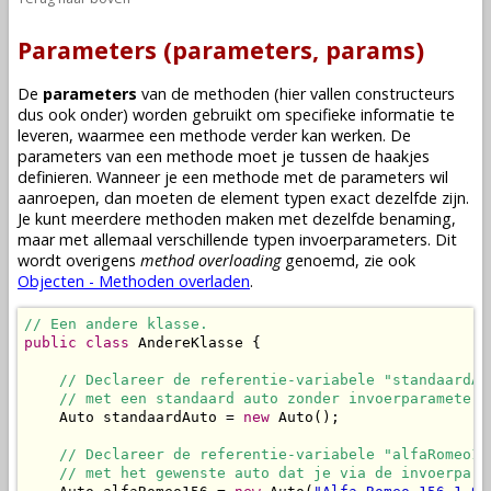
Parameters (parameters, params)
De
parameters
van de
methoden
(hier vallen
constructeurs
dus ook onder) worden gebruikt om specifieke informatie te
leveren, waarmee een
methode
verder kan werken. De
parameters van een
methode
moet je tussen de haakjes
definieren. Wanneer je een
methode
met de parameters wil
aanroepen
, dan moeten de
element typen
exact dezelfde zijn.
Je kunt meerdere
methoden
maken met dezelfde benaming,
maar met allemaal verschillende typen invoerparameters. Dit
wordt overigens
method overloading
genoemd, zie ook
Objecten - Methoden overladen
.
// Een andere klasse.
public
class
 AndereKlasse {

// Declareer de referentie-variabele "standaardAu
// met een standaard auto zonder invoerparameters
    Auto standaardAuto = 
new
 Auto();

// Declareer de referentie-variabele "alfaRomeo15
// met het gewenste auto dat je via de invoerpara