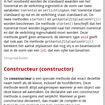
In het voorbeeld worden de standaard waarden van het
toerental en de verlichting ingesteld in de vorm van twee
variabelen
en
. Het toerental staat
toerental
verlichtingAan
standaard op nul en de verlichting staat standaard uit. De
twee
methoden
en
starten()
getAantalZitplaatsenVrij()
worden beschreven. De
methode
beschrijft dat het
starten()
toerental moet worden bijgesteld naar het minimum toerental
en dat de verlichting ingeschakeld moet worden. Deze
methode
geeft geen antwoord, de element type
geeft
void
dat ook aan. De
methode
getAantalZitplaatsenVrij()
berekent het aantal zitplaatsen dat nog vrij is en beantwoordt
dat in de vorm van een
, dat een cijfer kan bevatten.
int
Terug naar boven
Constructeur (constructor)
De
constructeur
is een speciale
methode
dat exact dezelfde
naam heeft als de
klasse
, inclusief de hoofdletters. Deze
methode
wordt áltijd aangeroepen wanneer je een
object
van
deze
klasse
wil aanmaken. De
declaratie
van een constructeur
methode
is overigens
niet
verplicht. Wanneer je geen
constructeur
declareert
, dan maakt de compiler in de