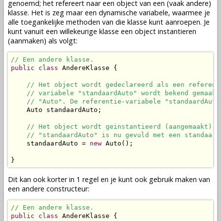
genoemd; het refereert naar een
object
van een (vaak andere)
klasse
. Het is zeg maar een dynamische
variabele
, waarmee je
alle toegankelijke
methoden
van die
klasse
kunt aanroepen. Je
kunt vanuit een willekeurige
klasse
een
object
instantieren
(aanmaken) als volgt:
// Een andere klasse.
public
class
 AndereKlasse {

// Het object wordt gedeclareerd als een referent
// variabele "standaardAuto" wordt bekend gemaakt
// "Auto". De referentie-variabele "standaardAuto
    Auto standaardAuto;

// Het object wordt geinstantieerd (aangemaakt). 
// "standaardAuto" is nu gevuld met een standaard
    standaardAuto = 
new
 Auto();

}
Dit kan ook korter in 1 regel en je kunt ook gebruik maken van
een andere
constructeur
:
// Een andere klasse.
public
class
 AndereKlasse {
