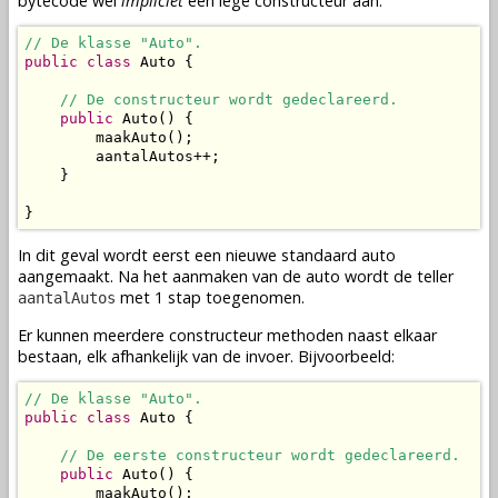
bytecode
wel
impliciet
een lege constructeur aan.
// De klasse "Auto".
public
class
 Auto {

// De constructeur wordt gedeclareerd.
public
 Auto() {

        maakAuto();

        aantalAutos++;

    }

}
In dit geval wordt eerst een nieuwe standaard auto
aangemaakt. Na het aanmaken van de auto wordt de teller
met 1 stap toegenomen.
aantalAutos
Er kunnen meerdere constructeur
methoden
naast elkaar
bestaan, elk afhankelijk van de invoer. Bijvoorbeeld:
// De klasse "Auto".
public
class
 Auto {

// De eerste constructeur wordt gedeclareerd.
public
 Auto() {

        maakAuto();
