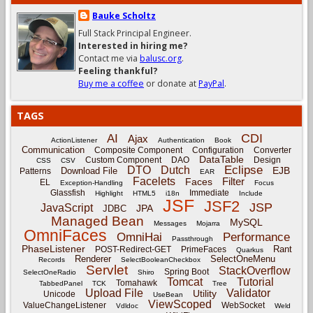
Bauke Scholtz
Full Stack Principal Engineer.
Interested in hiring me?
Contact me via
balusc.org
.
Feeling thankful?
Buy me a coffee
or donate at
PayPal
.
TAGS
CDI
AI
Ajax
ActionListener
Authentication
Book
Communication
Composite Component
Configuration
Converter
DataTable
Custom Component
DAO
Design
CSS
CSV
Eclipse
DTO
Dutch
EJB
Download File
Patterns
EAR
Facelets
Filter
Faces
EL
Exception-Handling
Focus
Glassfish
Immediate
Highlight
HTML5
i18n
Include
JSF
JSF2
JSP
JavaScript
JPA
JDBC
Managed Bean
MySQL
Messages
Mojarra
OmniFaces
OmniHai
Performance
Passthrough
PhaseListener
Rant
POST-Redirect-GET
PrimeFaces
Quarkus
Renderer
SelectOneMenu
Records
SelectBooleanCheckbox
Servlet
StackOverflow
Spring Boot
SelectOneRadio
Shiro
Tomcat
Tutorial
Tomahawk
TabbedPanel
TCK
Tree
Upload File
Validator
Utility
Unicode
UseBean
ViewScoped
ValueChangeListener
WebSocket
Vdldoc
Weld