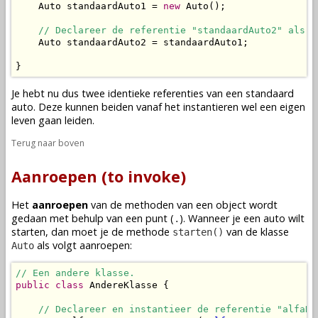
    Auto standaardAuto1 = 
new
 Auto();

// Declareer de referentie "standaardAuto2" als e
    Auto standaardAuto2 = standaardAuto1;

}
Je hebt nu dus twee identieke referenties van een standaard
auto. Deze kunnen beiden vanaf het
instantieren
wel een eigen
leven gaan leiden.
Terug naar boven
Aanroepen (to invoke)
Het
aanroepen
van de
methoden
van een
object
wordt
gedaan met behulp van een punt (
). Wanneer je een auto wilt
.
starten, dan moet je de
methode
van de
klasse
starten()
als volgt aanroepen:
Auto
// Een andere klasse.
public
class
 AndereKlasse {

// Declareer en instantieer de referentie "alfaRo